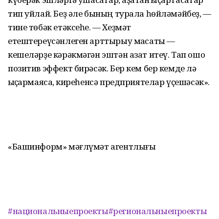
тип уйлай. Беҙ әле бының турала һөйләмәйбеҙ, —
тине төбәк етәксеһе. — Хеҙмәт
етештереүсәнлеген арттырыу маҡсаты —
кешеләрҙе кәрәкмәгән эштән азат итеү. Тап ошо
позитив эффект бирәсәк. Бер кем бер кемде лә
ҡыҫҡармаясаҡ, киреһенсә предприятелар үҫешәсәк».
«Башинформ» мәғлүмәт агентлығы
#национальныепроекты
#региональныепроекты