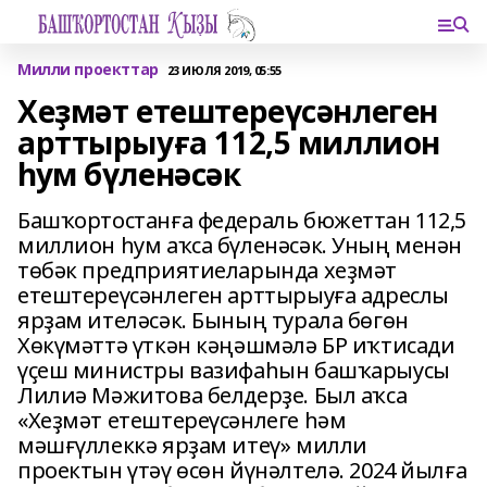
Милли проекттар
23 ИЮЛЯ 2019, 05:55
Хеҙмәт етештереүсәнлеген
арттырыуға 112,5 миллион
һум бүленәсәк
Башҡортостанға федераль бюжеттан 112,5
миллион һум аҡса бүленәсәк. Уның менән
төбәк предприятиеларында хеҙмәт
етештереүсәнлеген арттырыуға адреслы
ярҙам ителәсәк. Бының турала бөгөн
Хөкүмәттә үткән кәңәшмәлә БР иҡтисади
үҫеш министры вазифаһын башҡарыусы
Лилиә Мәжитова белдерҙе. Был аҡса
«Хеҙмәт етештереүсәнлеге һәм
мәшғүллеккә ярҙам итеү» милли
проектын үтәү өсөн йүнәлтелә. 2024 йылға