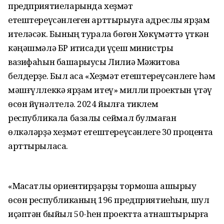
предприятиеларында хеҙмәт
етештереүсәнлеген арттырыуға адреслы ярҙам
ителәсәк. Бының турала бөгөн Хөкүмәттә үткән
кәңәшмәлә БР иҡтисади үҫеш министры
вазифаһын башҡарыусы Лилиә Мәжитова
белдерҙе. Был аҡса «Хеҙмәт етештереүсәнлеге һәм
мәшғүллеккә ярҙам итеү» милли проектын үтәү
өсөн йүнәлтелә. 2024 йылға тиклем
республикала базалы сеймал булмаған
өлкәләрҙә хеҙмәт етештереүсәнлеге 30 процентҡа
арттырыласаҡ.
«Маҡсатлы ориентирҙарҙы тормошҡа ашырыу
өсөн республиканың 196 предприятиеһын, шул
иҫәптән быйыл 50-һен проектта ҡатнаштырырға