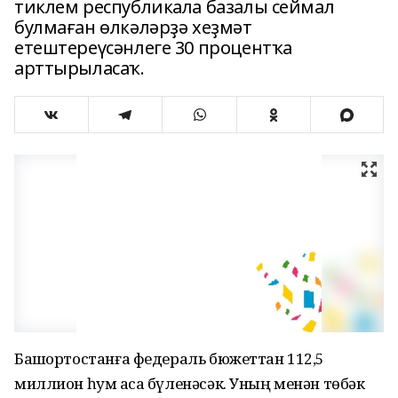
тиклем республикала базалы сеймал
булмаған өлкәләрҙә хеҙмәт
етештереүсәнлеге 30 процентҡа
арттырыласаҡ.
Башҡортостанға федераль бюжеттан 112,5
миллион һум аҡса бүленәсәк. Уның менән төбәк