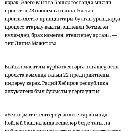
кәрәк. Әлеге ваҡытта Башҡортостанда милли
проектта 28 ойошма ҡатнаша. Һаҡсыл
производство принциптары булған урындарҙа
процесс атҡарыу ваҡыты, эшләнеп бөтмәгән
күләмдәр, брак кәмегән, етештереү артҡан», —
тип Лилиә Мәжитова.
Быйыл маҡсатлы күрһәткестәргә өлгәшеү өсөн
проектҡа кәмендә тағын 22 предприятиены
индереү кәрәк. Радий Хәбиров республика
хөкүмәтенә был бурысты үтәргә ҡушты.
«Беҙ хеҙмәт етештереүсәнлеге тураһында
һөйләй башлағанда кешеләр беҙҙе тағы ла
күберәк эшләргә ҡушасаҡтар, аҙаҡтан ҡыҫҡартасаҡтар