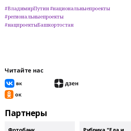
#ВладимирПутин
#национальныепроекты
#региональныепроекты
#нацпроектыБашкортостан
Читайте нас
Партнеры
Фотобанк
Рубрика "Еда и