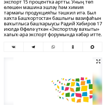
экспорт 15 процентҡа артты. Уның төп
өлөшөн машина эшләү һәм химия
тармағы продукцияһы тәшкил итә. Был
хаҡта Башҡортостан башлығы вазифаһын
ваҡытлыса башҡарыусы Радий Хәбиров 17
июлдә Өфөлә үткән «Экспортлау ваҡыты»
халыҡ-ара экспорт форумында хәбәр итте.