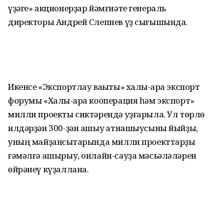
үҙәге» акционерҙар йәмғиәте генераль
директоры Андрей Слепнев үҙ сығышында.
Икенсе «Экспортлау ваҡыты» халыҡ-ара экспорт
форумы «Халыҡ-ара кооперация һәм экспорт»
милли проекты сиктәрендә уҙғарыла. Ул төрлө
илдәрҙән 300-ҙән ашыу ҡатнашыусыны йыйҙы,
уның майҙансыҡтарында милли проекттарҙы
ғәмәлгә ашырыу, онлайн-сауҙа мәсьәләләрен
өйрәнеү күҙаллана.