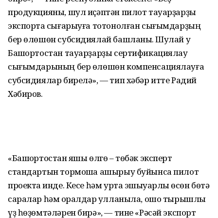
продукцияны, шул иҫәптән пилот тауарҙарҙы
экспортҡа сығарыуға тотонолған сығымдарҙың
бер өлөшөн субсидиялай башланыҡ. Шулай уҡ
Башҡортостан тауарҙарҙы сертификациялау
сығымдарының бер өлөшөн компенсациялауға
субсидиялар бирелә», — тип хәбәр итте Радий
Хәбиров.
«Башҡортостан яҡшы өлгө – төбәк эксперт
стандартын тормошҡа ашырыу буйынса пилот
проектҡа инде. Кесе һәм урта эшҡыуарлыҡ өсөн бөтә
саралар һәм ҡоралдар ҡулланыла, ошо тырышлыҡ
үҙ һөҙөмтәләрен бирә», — тине «Рәсәй экспорт