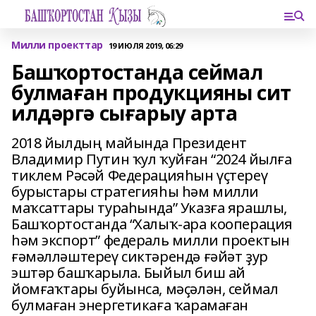
Милли проекттар
19 ИЮЛЯ 2019, 06:29
Башҡортостанда сеймал
булмаған продукцияны сит
илдәргә сығарыу арта
2018 йылдың майында Президент
Владимир Путин ҡул ҡуйған “2024 йылға
тиклем Рәсәй Федерацияһын үҫтереү
бурыстары стратегияһы һәм милли
маҡсаттары тураһында” Указға ярашлы,
Башҡортостанда “Халыҡ-ара кооперация
һәм экспорт” федераль милли проектын
ғәмәлләштереү сиктәрендә ғәйәт ҙур
эштәр башҡарыла. Быйыл биш ай
йомғаҡтары буйынса, мәҫәлән, сеймал
булмаған энергетикаға ҡарамаған