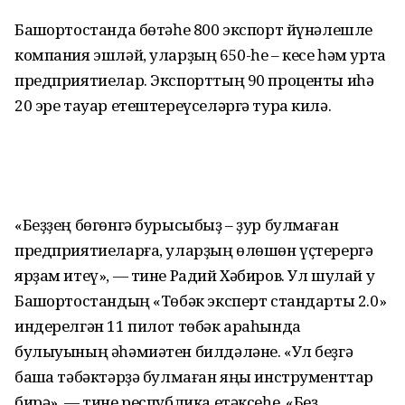
Башҡортостанда бөтәһе 800 экспорт йүнәлешле
компания эшләй, уларҙың 650-һе – кесе һәм урта
предприятиелар. Экспорттың 90 проценты иһә
20 эре тауар етештереүселәргә тура килә.
«Беҙҙең бөгөнгә бурысыбыҙ – ҙур булмаған
предприятиеларға, уларҙың өлөшөн үҫтерергә
ярҙам итеү», — тине Радий Хәбиров. Ул шулай уҡ
Башҡортостандың «Төбәк эксперт стандарты 2.0»
индерелгән 11 пилот төбәк араһында
булыуының әһәмиәтен билдәләне. «Ул беҙгә
башҡа тәбәктәрҙә булмаған яңы инструменттар
бирә», — тине республика етәксеһе. «Беҙ