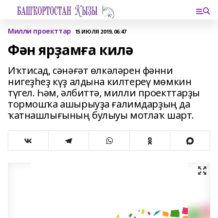
Милли проекттар
15 ИЮЛЯ 2019, 06:47
Фән ярҙамға килә
Иҡтисад, сәнәғәт өлкәләрен фәнни
нигеҙһеҙ күҙ алдына килтереү мөмкин
түгел. Һәм, әлбиттә, милли проекттарҙы
тормошҡа ашырыуҙа ғалимдарҙың да
ҡатнашлығының булыуы мотлаҡ шарт.