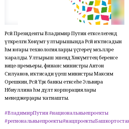
Рәсәй Президенты Владимир Путин етәкселегендә
үткәрелгән Хөкүмәт ултырышында Рәсәй иҡтисадын
һәм юғары технологияларҙы үҫтереү мәсьәләләре
ҡаралды. Ултырыш эшендә Хөкүмәттең беренсе
вице-премьеры, финанс министры Антон
Силуанов, иҡтисади үҫеш министры Максим
Орешкин, Рәсәй Үҙәк банкы етәксеһе Эльвира
Нәбиуллина һәм дәүләт корпорациялары
менеджерҙары ҡатнашты.
#ВладимирПутин
#национальныепроекты
#региональныепроекты
#нацпроектыБашкортоста