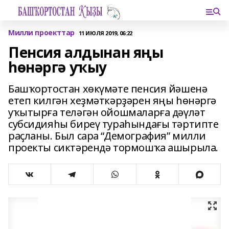
Милли проекттар
11 ИЮЛЯ 2019, 06:22
Пенсия алдынан яңы
һөнәргә уҡыу
Башҡортостан хөкүмәте пенсия йәшенә
етеп килгән хеҙмәткәрҙәрен яңы һөнәргә
уҡытырға теләгән ойошмаларға дәүләт
субсидияһы биреү тураһындағы тәртипте
раҫланы. Был сара “Демография” милли
проекты сиктәрендә тормошҡа ашырыла.