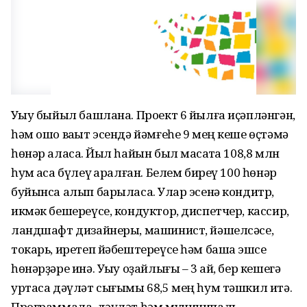
Уҡыу быйыл башлана. Проект 6 йылға иҫәпләнгән,
һәм ошо ваҡыт эсендә йәмғеһе 9 мең кеше өҫтәмә
һөнәр аласаҡ. Йыл һайын был маҡсатҡа 108,8 млн
һум аҡса бүлеү ҡаралған. Белем биреү 100 һөнәр
буйынса алып барыласаҡ. Улар эсенә кондитр,
икмәк бешереүсе, кондуктор, диспетчер, кассир,
ландшафт дизайнеры, машинист, йәшелсәсе,
токарь, иретеп йәбештереүсе һәм башҡа эшсе
һөнәрҙәре инә. Уҡыу оҙайлығы – 3 ай, бер кешегә
уртаса дәүләт сығымы 68,5 мең һум тәшкил итә.
Программала, дәүләт һәм муниципаль