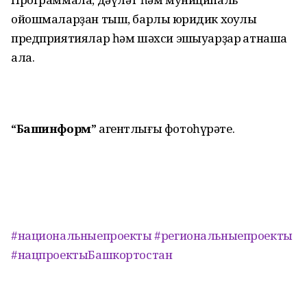
ойошмаларҙан тыш, барлыҡ юридик хоҡуҡлы
предприятиялар һәм шәхси эшҡыуарҙар ҡатнаша
ала.
“Башинформ”
агентлығы фотоһүрәте.
#национальныепроекты
#региональныепроекты
#нацпроектыБашкортостан