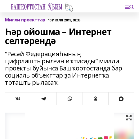
Милли проекттар
10 ИЮЛЯ 2019, 08:35
Һәр ойошма – Интернет
селтәрендә
“Рәсәй Федерацияһының
цифрлаштырылған иҡтисады” милли
проекты буйынса Башҡортостанда бар
социаль объекттар ҙа Интернетҡа
тоташтырыласаҡ.