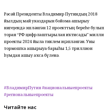
Рәсәй Президенты Владимир Путиндың 2018
йылдың май указдарын бойомға ашырыу
нигеҙендә эшләнгән 12 проекттың береһе булып
торған “РФ цифрлаштырылған иҡтисады” милли
проекты 2024 йылға тиклем иҫәпләнгән. Уны
тормошҡа ашырыуға барыһы 1,5 триллион
һумдан ашыу аҡса бүленә.
#ВладимирПутин
#национальныепроекты
#региональныепроекты
Читайте нас