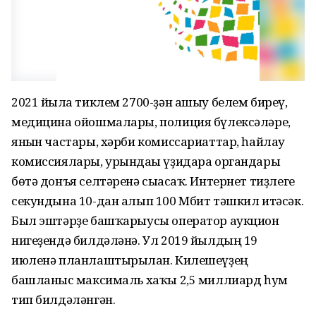
2021 йылға тиклем 2700-ҙән ашыу белем биреү,
медицина ойошмалары, полиция бүлексәләре,
янғын частары, хәрби комиссариаттар, һайлау
комиссиялары, урындағы үҙидара органдары
бөтә донъя селтәренә сығасаҡ. Интернет тиҙлеге
секундына 10-дан алып 100 Мбит тәшкил итәсәк.
Был эштәрҙе башҡарыусы оператор аукцион
нигеҙендә билдәләнә. Ул 2019 йылдың 19
июленә планлаштырылған. Килешеүҙең
башланғыс максималь хаҡы 2,5 миллиард һум
тип билдәләнгән.