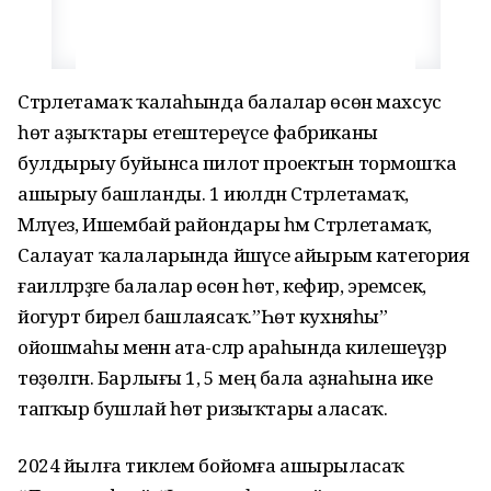
Стәрлетамаҡ ҡалаһында балалар өсөн махсус
һөт аҙыҡтары етештереүсе фабриканы
булдырыу буйынса пилот проектын тормошҡа
ашырыу башланды. 1 июлдән Стәрлетамаҡ,
Мәләүез, Ишембай райондары һәм Стәрлетамаҡ,
Салауат ҡалаларында йәшәүсе айырым категория
ғаиләләрҙәге балалар өсөн һөт, кефир, эремсек,
йогурт бирелә башлаясаҡ.”Һөт кухняһы”
ойошмаһы менән ата-әсәләр араһында килешеүҙәр
төҙөлгән. Барлығы 1, 5 мең бала аҙнаһына ике
тапҡыр бушлай һөт ризыҡтары аласаҡ.
2024 йылға тиклем бойомға ашырыласаҡ