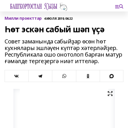
Милли проекттар
4 ИЮЛЯ 2019, 06:22
Һөт эскән сабый шәп үҫә
Совет заманында сабыйҙар өсөн һөт
кухнялары эшләүен күптәр хәтерләйҙер.
Республикала ошо онотолоп барған матур
ғәмәлде тергеҙергә ниәт иттеләр.