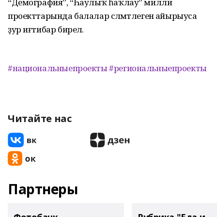
“Демография”, “Һаулыҡ һаҡлау” милли
проекттарында балалар сәләмәтлегенә айырыуса
ҙур иғтибар бирелә.
#национальныепроекты
#региональныепроекты
Читайте нас
Партнеры