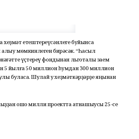
 хеҙмәт етештереүсәнлеге буйынса
 алыу мөмкинлеген бирәсәк. “Һаҡсыл
әнәғәтте үҫтереү фондынан льготалы заем
н 5 йылға 50 миллион һумдан 300 миллион
ҡлы буласаҡ. Шулай уҡ хеҙмәткәрҙәрҙе яңынан
ыҙҙан ошо милли проектта ҡатнашыусы 25-се