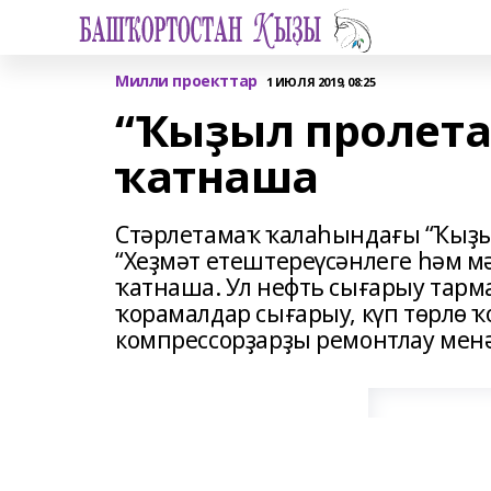
Милли проекттар
1 ИЮЛЯ 2019, 08:25
“Ҡыҙыл пролета
ҡатнаша
Стәрлетамаҡ ҡалаһындағы “Ҡыҙы
“Хеҙмәт етештереүсәнлеге һәм м
ҡатнаша. Ул нефть сығарыу тарма
ҡорамалдар сығарыу, күп төрлө 
компрессорҙарҙы ремонтлау мен