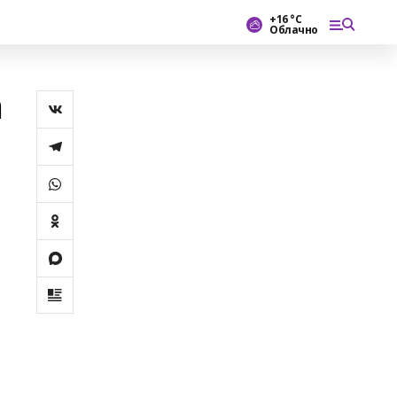
+16 °С
Облачно
а