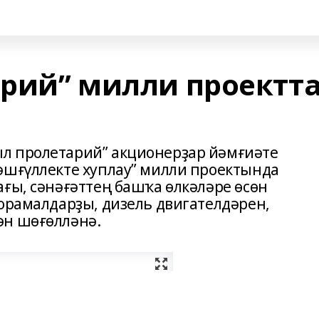
рий” милли проектт
л пролетарий” акционерҙар йәмғиәте
әшғүллекте хуплау” милли проектында
ғы, сәнәғәттең башҡа өлкәләре өсөн
ҡорамалдарҙы, дизель двигателдәрен,
ән шөғөлләнә.