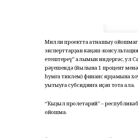
Милли проектта ҡатнашыу ойошмаға
эксперттарҙан кәңәш-консультация
етештереү” алымын индергәс, ул С
рәүешендә (йылына 1 процент менә
һумға тиклем) финанс ярҙамына хоҡу
уҡытыуға субсидияға иҫәп тота ала.
“Ҡыҙыл пролетарий” – республикаб
ойошма.