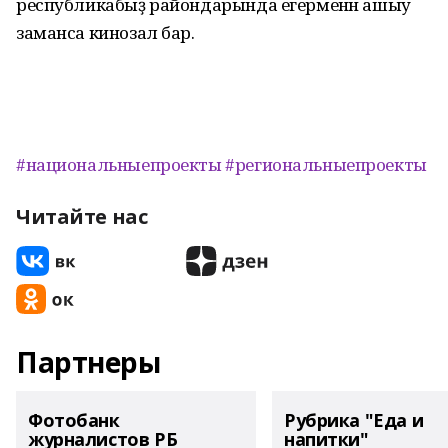
республикабыҙ райондарында егерменән ашыу
заманса кинозал бар.
#национальныепроекты
#региональныепроекты
Читайте нас
Партнеры
Фотобанк
Рубрика "Еда и
журналистов РБ
напитки"