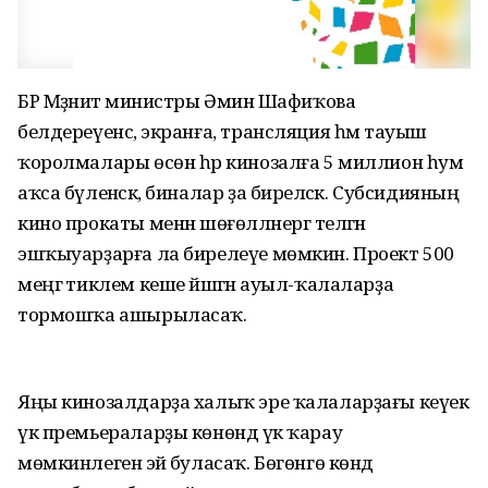
БР Мәҙәниәт министры Әминә Шафиҡова
белдереүенсә, экранға, трансляция һәм тауыш
ҡоролмалары өсөн һәр кинозалға 5 миллион һум
аҡса бүленәсәк, биналар ҙа биреләсәк. Субсидияның
кино прокаты менән шөғөлләнергә теләгән
эшҡыуарҙарға ла бирелеүе мөмкин. Проект 500
меңгә тиклем кеше йәшәгән ауыл-ҡалаларҙа
тормошҡа ашырыласаҡ.
Яңы кинозалдарҙа халыҡ эре ҡалаларҙағы кеүек
үк премьераларҙы көнөндә үк ҡарау
мөмкинлегенә эйә буласаҡ. Бөгөнгө көндә