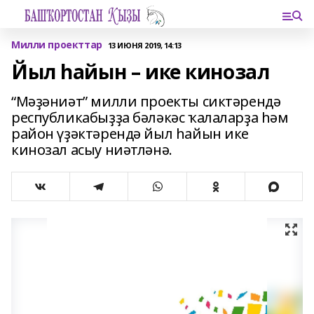
Милли проекттар
13 ИЮНЯ 2019, 14:13
Йыл һайын – ике кинозал
“Мәҙәниәт” милли проекты сиктәрендә
республикабыҙҙа бәләкәс ҡалаларҙа һәм
район үҙәктәрендә йыл һайын ике
кинозал асыу ниәтләнә.