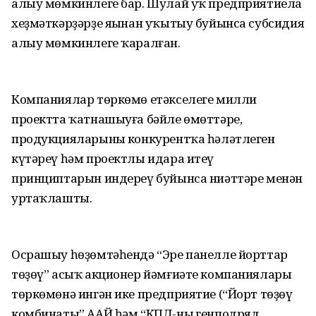
алыу мөмкинлеге бар. Шулай уҡ предприятиела
хеҙмәткәрҙәрҙе яңынан уҡытыу буйынса субсидия
алыу мөмкинлеге ҡаралған.
Компаниялар төркөмө етәкселеге милли
проектта ҡатнашыуға бәйле өмөттәре,
продукцияларының конкурентҡа һәләтлеген
күтәреү һәм проектлы идара итеү
принциптарын индереү буйынса ниәттәре менән
уртаҡлашты.
Осрашыу һөҙөмтәһендә “Эре панелле йорттар
төҙөү” асыҡ акционер йәмғиәте компаниялары
төркөмөнә ингән ике предприятие (“Йорт төҙөү
комбинаты” ААЙ һәм “КПД-ның генподряд