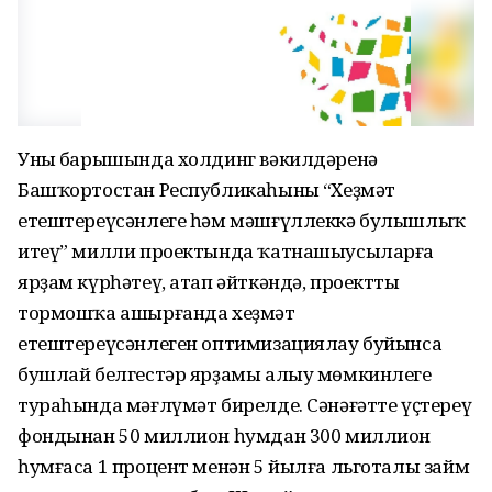
Уның барышында холдинг вәкилдәренә
Башҡортостан Республикаһының “Хеҙмәт
етештереүсәнлеге һәм мәшғүллеккә булышлыҡ
итеү” милли проектында ҡатнашыусыларға
ярҙам күрһәтеү, атап әйткәндә, проектты
тормошҡа ашырғанда хеҙмәт
етештереүсәнлеген оптимизациялау буйынса
бушлай белгестәр ярҙамы алыу мөмкинлеге
тураһында мәғлүмәт бирелде. Сәнәғәтте үҫтереү
фондынан 50 миллион һумдан 300 миллион
һумғаса 1 процент менән 5 йылға льготалы займ