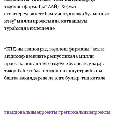
төҙөлөш фирмаһы” ААЙ) “Хеҙмәт
етештереүсәнлеге һәм мәшғүллеккә булышлыҡ
итеү” милли проектында ҡатнашыуы
тураһында килешелде.
“КПД-ның генподряд төҙөлөш фирмаһы” асыҡ
акционер йәмғиәте республикала милли
проектҡа ингән тәүге төҙөүсе буласаҡ, уларҙың
тәжрибәһе төбәктең төҙөлөш индустрияһының
башҡа вәкилдәренә лә өлгө булыр, тип көтөлә.
#национальныепроекты
#региональныепроекты