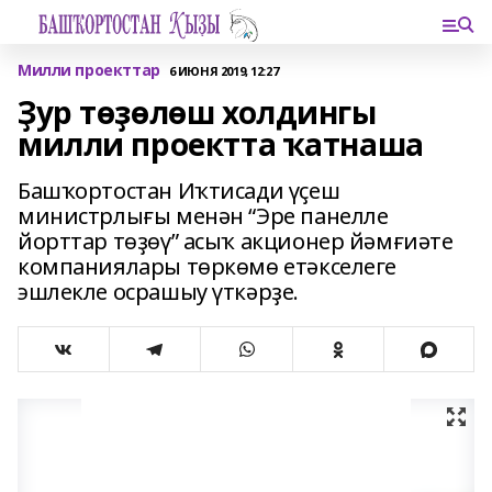
Милли проекттар
6 ИЮНЯ 2019, 12:27
Ҙур төҙөлөш холдингы
милли проектта ҡатнаша
Башҡортостан Иҡтисади үҫеш
министрлығы менән “Эре панелле
йорттар төҙөү” асыҡ акционер йәмғиәте
компаниялары төркөмө етәкселеге
эшлекле осрашыу үткәрҙе.