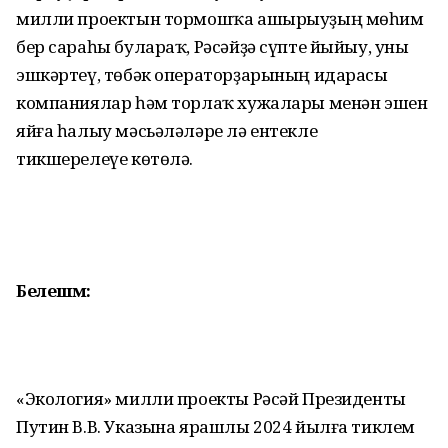
милли проектын тормошҡа ашырыуҙың мөһим
бер сараһы булараҡ, Рәсәйҙә сүпте йыйыу, уны
эшкәртеү, төбәк операторҙарының идарасы
компаниялар һәм торлаҡ хужалары менән эшен
яйға һалыу мәсьәләләре лә ентекле
тикшерелеүе көтөлә.
Белешмә:
«Экология» милли проекты Рәсәй Президенты
Путин В.В. Указына ярашлы 2024 йылға тиклем