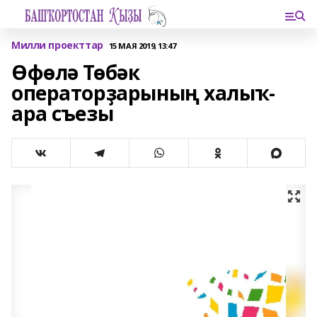
Милли проекттар
15 МАЯ 2019, 13:47
Өфөлә Төбәк
операторҙарының халыҡ-
ара съезы