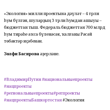
«Экология» милли проектына дәүләт – 4 трлн
һум бүлгән, шуларҙың 3 трлн һумдан ашыуы –
бюджеттан тыш. Федераль бюджеттан 700 млрд
һум тирәһе аҡса бүленәсәк, ҡалғаны Рәсәй
төбәктәр иҫәбенән.
Зөлфиә Басирова
әҙерләне.
#ВладимирПутин
#национальныепроекты
#нацпроекты
#региональныепроекты
#регпроекты
#нацпроектыБашкортостан
#Экология