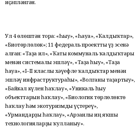
иҫәпләнгән.
Ул 4 өлөштән тора: «Һыу», «Һауа», «Ҡалдыҡтар»,
«Биотөрлөлөк»; 11 федераль проектты үҙ эсенә
алған: «Таҙа ил», «Ҡаты коммуналь ҡалдыҡтары
менән системалы эшләү», «Таҙа һыу», «Таҙа
һауа», «I–II класлы хәүефле ҡалдыҡтар менән
эшләү инфраструктураһы», «Волганы таҙартыу»,
«Байкал күлен һаҡлау», «Уникаль һыу
объекттарын һаҡлау», «Биологик төрлөлөктө
һаҡлау һәм экотуризмды үҫтереү»,
«Урмандарҙы һаҡлау», «Арзанлы иң яҡшы
технологияларҙы ҡулланыу».