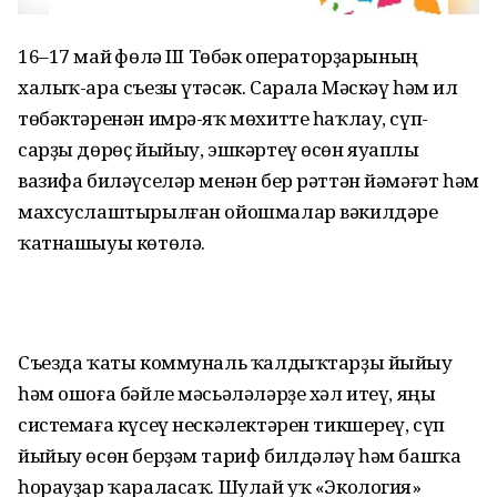
16–17 май Өфөлә III Төбәк операторҙарының
халыҡ-ара съезы үтәсәк. Сарала Мәскәү һәм ил
төбәктәренән имрә-яҡ мөхитте һаҡлау, сүп-
сарҙы дөрөҫ йыйыу, эшкәртеү өсөн яуаплы
вазифа биләүселәр менән бер рәттән йәмәғәт һәм
махсуслаштырылған ойошмалар вәкилдәре
ҡатнашыуы көтөлә.
Съезда ҡаты коммуналь ҡалдыҡтарҙы йыйыу
һәм ошоға бәйле мәсьәләләрҙе хәл итеү, яңы
системаға күсеү нескәлектәрен тикшереү, сүп
йыйыу өсөн берҙәм тариф билдәләү һәм башҡа
һорауҙар ҡараласаҡ. Шулай уҡ «Экология»