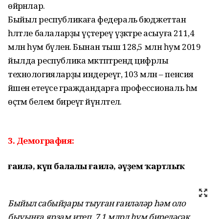
өйрәнәлар.
Быйыл республикаға федераль бюджеттан
һәләтле балаларҙы үҫтереү үҙәктәре асыуға 211,4
млн һум бүленә. Бынан тыш 128,5 млн һум 2019
йылда республика мәктәптәрендә цифрлы
технологияларҙы индереүгә, 103 млн – пенсия
йәшенә етеүсе граждандарға профессиональ һәм
өҫтәмә белем биреүгә йүнәлтелә.
3. Демография:
ғаилә, күп балалы ғаилә, әүҙем ҡартлыҡ
Быйыл сабыйҙары тыуған ғаиләләр һәм оло
быуынға ярҙам итеп, 7,1 млрд һум биреләсәк.