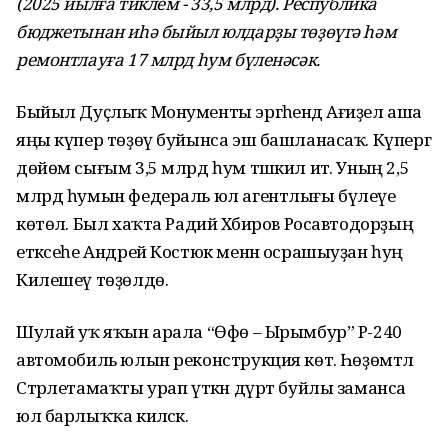
(2025 йылға тиклем - 33,5 млрд). Республика
бюджетынан иһә быйыл юлдарҙы төҙөүгә һәм
ремонтлауға 17 млрд һум бүленәсәк.
Быйыл Дуҫлыҡ Монументы эргәһендә Ағиҙел аша
яңы күпер төҙөү буйынса эш башланасаҡ. Күпергә
дөйөм сығым 3,5 млрд һум тәшкил итә. Уның 2,5
млрд һумын федераль юл агентлығы бүлеүе
көтөлә. Был хаҡта Радий Хәбиров Росавтодорҙың
етәксеһе Андрей Костюк менән осрашыуҙан һуң
Килешеү төҙөлдө.
Шулай уҡ яҡын арала “Өфө – Ырымбур” Р-240
автомобиль юлын реконструкция көтә. Һөҙөмтәлә
Стәрлетамаҡты урап үткән дүрт буйлы заманса
юл барлыҡҡа киләсәк.