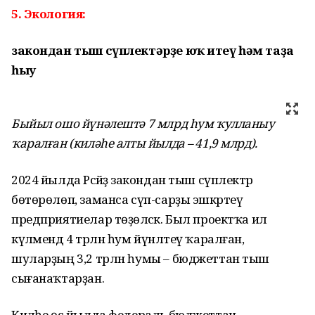
5. Экология:
закондан тыш сүплектәрҙе юҡ итеү һәм таҙа
һыу
Быйыл ошо йүнәлештә 7 млрд һум ҡулланыу
ҡаралған (киләһе алты йылда – 41,9 млрд).
2024 йылда Рәсәйҙә закондан тыш сүплектәр
бөтөрөлөп, заманса сүп-сарҙы эшкәртеү
предприятиелар төҙөләсәк. Был проектҡа ил
күләмендә 4 трлн һум йүнәлтеү ҡаралған,
шуларҙың 3,2 трлн һумы – бюджеттан тыш
сығанаҡтарҙан.
Киләһе өс йылда федераль бюджеттан