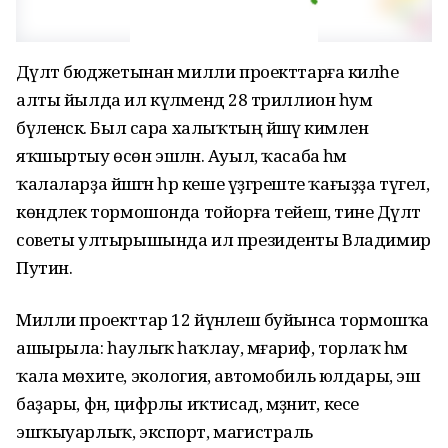
Дәүләт бюджетынан милли проекттарға киләһе
алты йылда ил күләмендә 28 триллион һум
бүленәсәк. Был сара халыҡтың йәшәү кимәлен
яҡшыртыу өсөн эшләнә. Ауыл, ҡасаба һәм
ҡалаларҙа йәшәгән һәр кеше үҙгәреште ҡағыҙҙа түгел,
көндәлек тормошонда тойорға тейеш, тине Дәүләт
советы ултырышында ил президенты Владимир
Путин.
Милли проекттар 12 йүнәлеш буйынса тормошҡа
ашырыла: һаулыҡ һаҡлау, мәғариф, торлаҡ һәм
ҡала мөхите, экология, автомобиль юлдары, эш
баҙары, фән, цифрлы иҡтисад, мәҙәниәт, кесе
эшҡыуарлыҡ, экспорт, магистраль