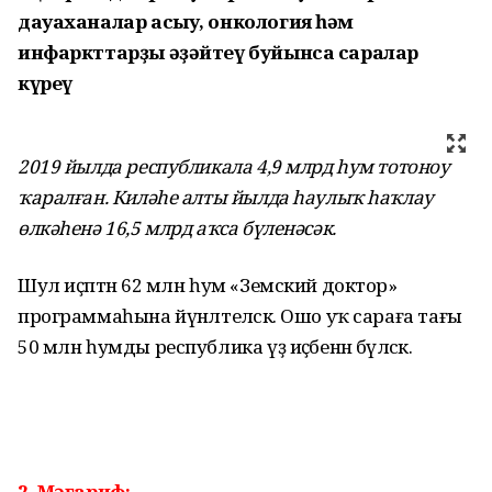
дауаханалар асыу, онкология һәм
инфаркттарҙы әҙәйтеү буйынса саралар
күреү
2019 йылда республикала 4,9 млрд һум тотоноу
ҡаралған. Киләһе алты йылда һаулыҡ һаҡлау
өлкәһенә 16,5 млрд аҡса бүленәсәк.
Шул иҫәптән 62 млн һум «Земский доктор»
программаһына йүнәлтеләсәк. Ошо уҡ сараға тағы
50 млн һумды республика үҙ иҫәбенән бүләсәк.
2. Мәғариф: