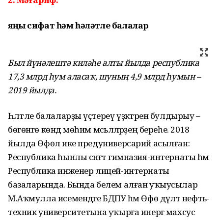
яңы сифат һәм һәләтле балалар
Был йүнәлештә киләһе алты йылда республика
17,3 млрд һум аласаҡ, шуның 4,9 млрд һумын –
2019 йылда.
Һәләтле балаларҙы үҫтереү үҙәктәрен булдырыу –
бөгөнгө көндә мөһим мәсьәләләрҙең береһе. 2018
йылда Өфөлә ике предуниверсарий асылған:
Республика һынлы сәнғәт гимназия-интернаты һәм
Республика инженер лицей-интернаты
базаларында. Бында белем алған уҡыусылар
М.Аҡмулла исемендәге БДПУ һәм Өфө дәүләт нефть-
техник университетына уҡырға инергә махсус