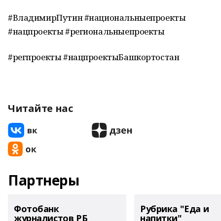
#ВладимирПутин #национальныепроекты
#нацпроекты #региональныепроекты
#регпроекты #нацпроектыБашкортостан
Читайте нас
Партнеры
Фотобанк
Рубрика "Еда и
журналистов РБ
напитки"