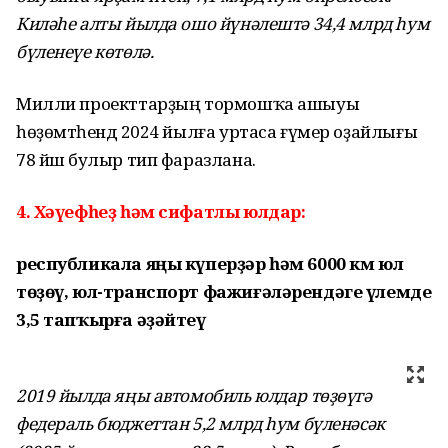
Киләһе алты йылда ошо йүнәлештә 34,4 млрд һум
бүленеүе көтөлә.
Милли проекттарҙың тормошҡа ашыуы
һөҙөмтәһендә 2024 йылға уртаса ғүмер оҙайлығы
78 йәш булыр тип фаразлана.
4. Хәүефһеҙ һәм сифатлы юлдар:
республикала яңы күперҙәр һәм 6000 км юл
төҙөү, юл-транспорт фажиғәләрендәге үлемде
3,5 тапҡырға әҙәйтеү
2019 йылда яңы автомобиль юлдар төҙөүгә
федераль бюджеттан 5,2 млрд һум бүленәсәк