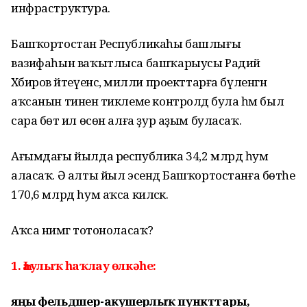
инфраструктура.
Башҡортостан Республикаһы башлығы
вазифаһын ваҡытлыса башҡарыусы Радий
Хәбиров әйтеүенсә, милли проекттарға бүленгән
аҡсанын тиненә тиклеме контролдә була һәм был
сара бөтә ил өсөн алға ҙур аҙым буласаҡ.
Ағымдағы йылда республика 34,2 млрд һум
аласаҡ. Ә алты йыл эсендә Башҡортостанға бөтәһе
170,6 млрд һум аҡса киләсәк.
Аҡса нимәгә тотоноласаҡ?
1. Һаулыҡ һаҡлау өлкәһе:
яңы фельдшер-акушерлыҡ пункттары,