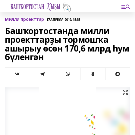
Милли проекттар
17 АПРЕЛЯ 2019, 15:35
Башҡортостанда милли
проекттарҙы тормошҡа
ашырыу өсөн 170,6 млрд һум
бүленгән