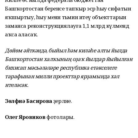
Башҡортостан беренсе тапҡыр эсәр һыу сифатын
яҡшыртыу, һыу менән тәьмин итеү объекттарын
заманса реконструкциялауға 1,1 млрд күләмендә
аҡса аласаҡ.
Дөйөм әйткәндә, быйыл һәм киләһе алты йылда
Башҡортостан халҡының оҙаҡ йылдар йыйылған
бихисап мәсьәләләре республика етәкселеге
тарафынан милли проекттар ярҙамында хәл
ителәсәк.
Зөлфиә Басирова
әҙерләне.
Олег Яровиков
фотолары.