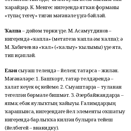
ҡарайҙар. К. Менгес нигеҙендә ятҡан форманы
«тупаҫ тегеү» тигән мәғәнәле һүҙгә бәйләй.
Ҡалпаҡ
– дөйөм төрки һүҙе. М. Асамутдинов –
нигеҙендә «ҡапла» (метатеза ҡапла һәм ҡалпа); ә
М. Хабичев иһә «ҡал» («ҡалыу» ҡылымы) һүҙе ята,
тип иҫәпләй.
Елән
сыуаш телендә – йелен; татарса – жилән.
Мәғәнәләре: 1. Башҡорт, татар телдәрендә –
халат кеүек өҫ кейеме. 2. Сыуаштарҙа – туланан
тегелгән бөрмәле бишмәт. 3. Әзербайжандарҙа –
япма; ебәк яулыҡтың ҡайыуы. Ғалимдар­ҙың
ҡарашынса, нигеҙендәге йел элементы оҡшатыу
нигеҙендә барлыҡҡа килгән булырға тейеш
(йелбегей – внакидку).