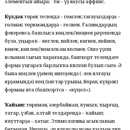
элементын айыра; - би – һүҙ яһаусы аффикс.
Күлдәк
төрөк телендә – гөмлек; ғағауыздарҙа –
гөлмәк; төркмәндәрҙә – гөлнек. Ғалимдарҙың
фекеренсә, башлыса көңлек//көңнек рәүешендә
булһа, һуңыраҡ – көглек, көйлек, көгнек, көйнек,
көнек, көнлек//көмлек һәм көлмек. Ошо үҫеш
юлынан сығып ҡарағанда, башҡорт телендәге
форма һуңғараҡ барлыҡҡа килгән булып сыға. Ә
бына көңлек һүҙенең нигеҙендә (-лек ялғауы
ярҙамында) көң (хистәр урыны, йөрәк, күкрәк)
формаһы ята (башҡортса – «күңел»).
Ҡайыш:
төркмән, әзербайжан, ҡумыҡ, ҡырғыҙ,
татар, үзбәк, алтай телдәрендә – ҡайыш;
яҡуттарҙа – хатыс. Этимологияһы асыҡланып
бөтмәгән. Нигеҙҙә, -ш ялғаулы исем ҡылым тип