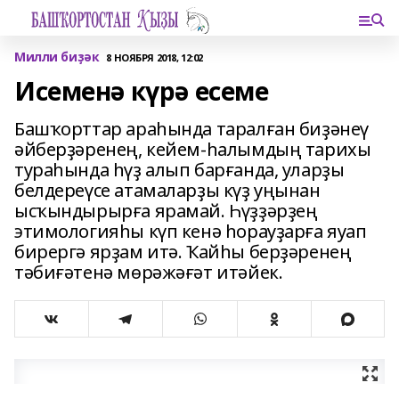
Милли биҙәк
8 НОЯБРЯ 2018, 12:02
Исеменә күрә есеме
Башҡорттар араһында таралған биҙәнеү
әйберҙәренең, кейем-һалымдың тарихы
тураһында һүҙ алып барғанда, уларҙы
белдереүсе атамаларҙы күҙ уңынан
ысҡындырырға ярамай. Һүҙҙәрҙең
этимологияһы күп кенә һорауҙарға яуап
бирергә ярҙам итә. Ҡайһы берҙәренең
тәбиғәтенә мөрәжәғәт итәйек.