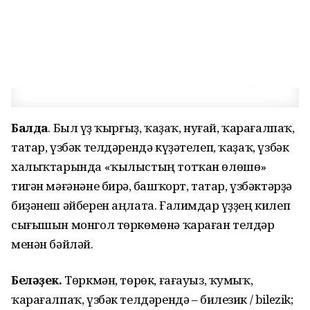
Балдаҡ
. Был һүҙ ҡырғыҙ, ҡаҙаҡ, нуғай, ҡарағалпаҡ,
татар, үзбәк телдәрендә күҙәтелеп, ҡаҙаҡ, үзбәк
халыҡтарында «ҡылыстың тотҡан өлөшө»
тигән мәғәнәне бирһә, башҡорт, татар, үзбәктәрҙә
биҙәнеш әйберен аңлата. Ғалимдар һүҙҙең килеп
сығышын монгол төркөмөнә ҡараған телдәр
менән бәйләй.
Беләҙек.
Төркмән, төрөк, ғағауыз, ҡумыҡ,
ҡарағалпаҡ, үзбәк телдәрендә – билезик / bilezik;