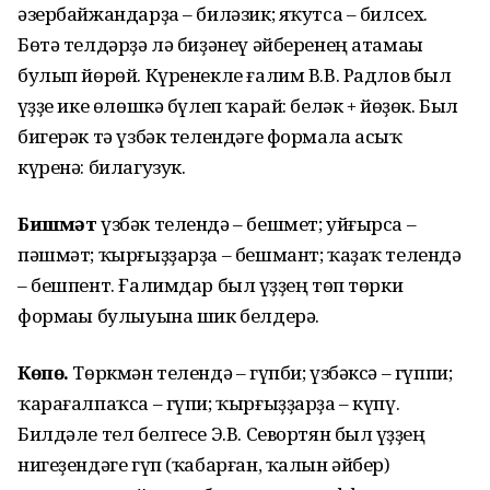
әзербайжандарҙа – биләзик; яҡутса – билсех.
Бөтә телдәрҙә лә биҙәнеү әйберенең атамаһы
булып йөрөй. Күренекле ғалим В.В. Радлов был
һүҙҙе ике өлөшкә бүлеп ҡарай: беләк + йөҙөк. Был
бигерәк тә үзбәк телендәге формала асыҡ
күренә: билагузук.
Бишмәт
үзбәк телендә – бешмет; уйғырса –
пәшмәт; ҡырғыҙҙарҙа – бешмант; ҡаҙаҡ телендә
– бешпент. Ғалимдар был һүҙҙең төп төрки
формаһы булыуына шик белдерә.
Көпө.
Төркмән телендә – гүпби; үзбәксә – гүппи;
ҡарағалпаҡса – гүпи; ҡырғыҙҙарҙа – күпү.
Билдәле тел белгесе Э.В. Севортян был һүҙҙең
нигеҙендәге гүп (ҡабарған, ҡалын әйбер)