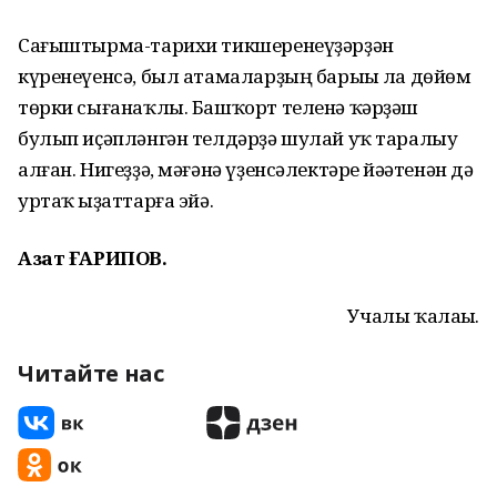
Сағыштырма-тарихи тикшеренеүҙәрҙән
күренеүенсә, был атамаларҙың барыһы ла дөйөм
төрки сығанаҡлы. Башҡорт теленә ҡәрҙәш
булып иҫәпләнгән телдәрҙә шулай уҡ таралыу
алған. Нигеҙҙә, мәғәнә үҙенсәлектәре йәһәтенән дә
уртаҡ һыҙаттарға эйә.
Азат ҒАРИПОВ.
Учалы ҡалаһы.
Читайте нас