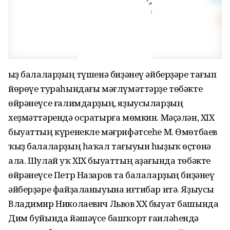
Ҡыҙ балаларҙың түшенә биҙәнеү әйберҙәре тағып
йөрөүе тураһындағы мәғлүмәттәрҙе төбәкте
өйрәнеүсе ғалимдарҙың, яҙыусыларҙың
хеҙмәттәрендә осратырға мөмкин. Мәҫәлән, XIX
быуаттың күренекле мәғрифәтсеһе М. Өмөтбаев
ҡыҙ балаларҙың һаҡал тағыуын һыҙыҡ өҫтөнә
ала. Шулай уҡ XIX быуаттың аҙағында төбәкте
өйрәнеүсе Петр Назаров та балаларҙың биҙәнеү
әйберҙәре файҙаланыуына иғтибар итә. Яҙыусы
Владимир Николаевич Львов XX быуат башында
Дим буйында йәшәүсе башҡорт ғаиләһендә