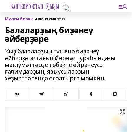
Милли биҙәк
4 ИЮНЯ 2018, 12:13
Балаларҙың биҙәнеү
әйберҙәре
Ҡыҙ балаларҙың түшенә биҙәнеү
әйберҙәре тағып йөрөүе тураһындағы
мәғлүмәттәрҙе төбәкте өйрәнеүсе
ғалимдарҙың, яҙыусыларҙың
хеҙмәттәрендә осратырға мөмкин.