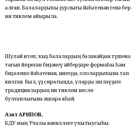
алған. Балаларҙыҡы ҙурлығы йәһәтенән генә бер
ни тиклем айырыла.
Шулай итеп, ҡыҙ балаларҙың бәләкәйҙән түшенә
тағып йөрөгән биҙәнеү әйберҙәре формаһы һәм
биҙәлеше йәһәтенән, нигеҙҙә, ололарҙыҡына тап
килгән. Был, үҙ сиратында, уларҙы эшләүҙәге
традицияларҙың ни тиклем көслө
булғанлығына ишара яһай.
Азат ҒАРИПОВ,
БДУ-ның Учалы вәкиллеге уҡытыусыһы.