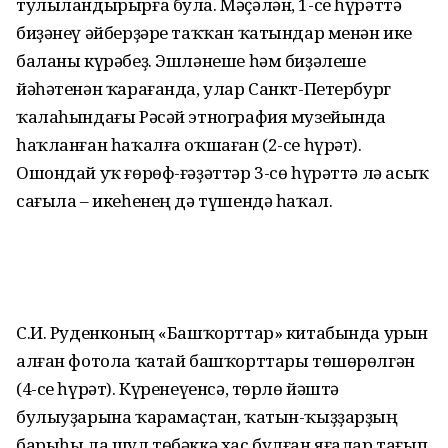
тулыландырырға була. Мәҫәлән, 1-се һүрәттә
биҙәнеү әйберҙәре таҡҡан ҡатындар менән ике
баланы күрәбеҙ. Эшләнеше һәм биҙәлеше
йәһәтенән ҡарағанда, улар Санкт-Петербург
ҡалаһындағы Рәсәй этнография музейында
һаҡланған һаҡалға оҡшаған (2-се һүрәт).
Ошондай уҡ ғөрөф-ғәҙәттәр 3-сө һүрәттә лә асыҡ
сағыла – икеһенең дә түшендә һаҡал.
С.И. Руденконың «Башҡорттар» китабында урын
алған фотола ҡатай башҡорттары төшөрөлгән
(4-се һүрәт). Күренеүенсә, төрлө йәштә
булыуҙарына ҡарамаҫтан, ҡатын-ҡыҙҙарҙың
барыһы ла шул төбәккә хас булған яғалар тағып