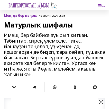
Мең дә бер кәңәш
15 ИЮНЯ 2021, 05:34
Матурлыҡ шифалы
Имеш, бер байбисә ауырып киткән.
Табиптар, сирең үлемесле, тигәс,
йәшәүҙән төңөлөп, үҙ-үҙенән дә,
кешеләрҙән дә биҙеп, ҡара көйөп, түшәккә
йығылған. Бер саҡ күрше ауылдан йәшлек
әхирәте хәл белергә килгән. Уртаса көн
итһә лә, яҡты йөҙлө, мөләйем, аҡыллы
ҡатын икән.