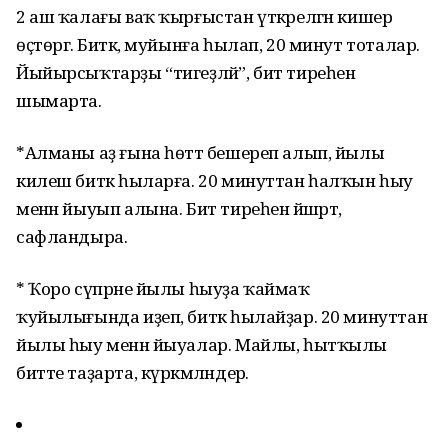
2 аш ҡалағы ваҡ ҡырғыстан үткәрелгән кишер
өҫтөргә. Биткә, муйынға һылап, 20 минут тоталар.
Йыйырсыҡтарҙы “тигеҙләй”, бит тиреһен
шымарта.
*Алманы аҙ ғына һөттә бешереп алып, йылы
килеш биткә һыларға. 20 минуттан һалҡын һыу
менән йыуып алына. Бит тиреһен йәшәртә,
сафландыра.
* Ҡоро сүпрәне йылы һыуҙа ҡаймаҡ
ҡуйылығында иҙеп, биткә һылайҙар. 20 минуттан
йылы һыу менән йыуалар. Майлы, һытҡылы
битте таҙарта, күркәмләндерә.