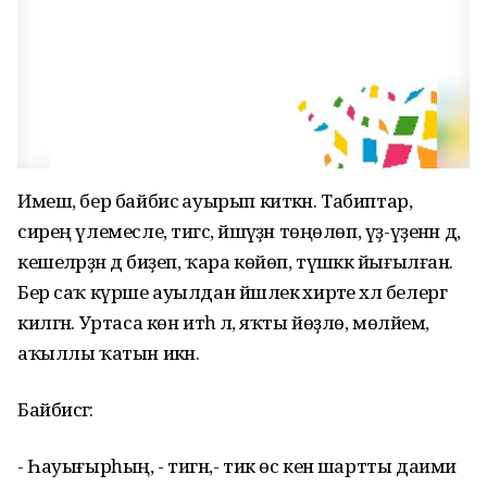
Имеш, бер байбисә ауырып киткән. Табиптар,
сирең үлемесле, тигәс, йәшәүҙән төңөлөп, үҙ-үҙенән дә,
кешеләрҙән дә биҙеп, ҡара көйөп, түшәккә йығылған.
Бер саҡ күрше ауылдан йәшлек әхирәте хәл белергә
килгән. Уртаса көн итһә лә, яҡты йөҙлө, мөләйем,
аҡыллы ҡатын икән.
Байбисәгә:
- Һауығырһың, - тигән,- тик өс кенә шартты даими