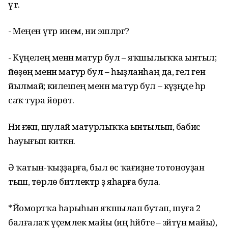
үтә.
- Меңен үтәр инем, ни эшләргә?
- Күңелең менән матур бул – яҡшылыҡҡа ынтыл;
йөҙөң менән матур бул – һыҙланһаң да, гел генә
йылмай; килешең менән матур бул – кәүҙәңде һәр
саҡ тура йөрөт.
Ни ғәжәп, шулай матурлыҡҡа ынтылып, бабисә
һауығып киткән.
Ә ҡатын-ҡыҙҙарға, был өс ҡағиҙәне тотоноуҙан
тыш, төрлө битлектәр ҙә яһарға була.
*Йомортҡа һарыһын яҡшылап бутап, шуға 2
балғалаҡ үҫемлек майы (иң һәйбәте – зәйтүн майы),