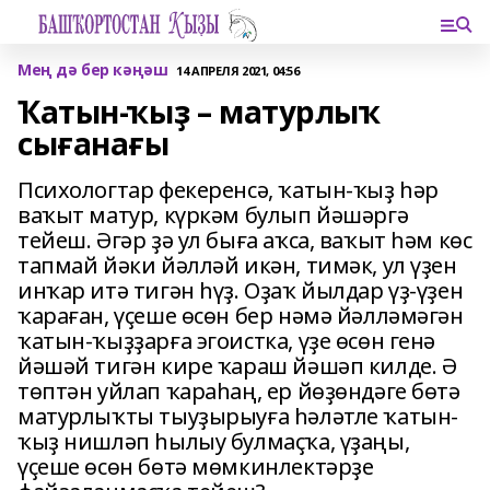
Мең дә бер кәңәш
14 АПРЕЛЯ 2021, 04:56
Ҡатын-ҡыҙ – матурлыҡ
сығанағы
Психологтар фекеренсә, ҡатын-ҡыҙ һәр
ваҡыт матур, күркәм булып йәшәргә
тейеш. Әгәр ҙә ул быға аҡса, ваҡыт һәм көс
тапмай йәки йәлләй икән, тимәк, ул үҙен
инҡар итә тигән һүҙ. Оҙаҡ йылдар үҙ-үҙен
ҡараған, үҫеше өсөн бер нәмә йәлләмәгән
ҡатын-ҡыҙҙарға эгоистка, үҙе өсөн генә
йәшәй тигән кире ҡараш йәшәп килде. Ә
төптән уйлап ҡараһаң, ер йөҙөндәге бөтә
матурлыҡты тыуҙырыуға һәләтле ҡатын-
ҡыҙ нишләп һылыу булмаҫҡа, үҙаңы,
үҫеше өсөн бөтә мөмкинлектәрҙе