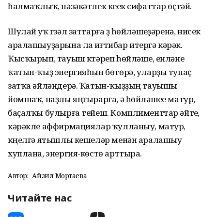
һалмаҡлыҡ, нәзәкәтлек кеүек сифаттар өҫтәй.
Шулай уҡ гүзәл заттарға үҙ һөйләшеүҙәренә, нисек
аралашыуҙарына ла иғтибар итергә кәрәк.
Ҡысҡырып, тауыш күтәреп һөйләшеү, енләнеү
ҡатын-ҡыҙ энергияһын бөтөрә, уларҙы тупаҫ
затҡа әйләндерә. Ҡатын-ҡыҙҙың тауышы
йомшаҡ, наҙлы яңғырарға, ә һөйләшеүе матур,
баҫалҡы булырға тейеш. Комплименттар әйтеү,
кәрәкле аффирмациялар ҡулланыу, матур,
күңелгә ятышлы кешеләр менән аралашыу
хуплана, энергия-көстө арттыра.
Автор:
Айзилә Мортаева
Читайте нас