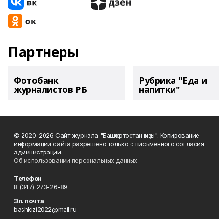
Партнеры
Фотобанк
Рубрика "Еда и
журналистов РБ
напитки"
© 2020-2026 Сайт журнала "Башҡортостан ҡыҙы". Копирование
информации сайта разрешено только с письменного согласия
администрации.
Об использовании персональных данных
Телефон
8 (347) 273-26-89
Эл. почта
bashkizi2022@mail.ru