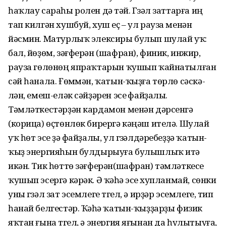
һаҡлау сараһы ролен дә үтәй. Гүзәл заттарға иң
тап килгән хушбуй, хуш еҫ – ул рауза менән
йәсмин. Матурлыҡ элексиры булып шулай уҡ:
бал, йөҙөм, зәғферән (шафран), финик, инжир,
рауза гөлөнөң япраҡтарын ҡушып ҡайнатылған
сәй һанала. Ғөмүмән, ҡатын-ҡыҙға төрлө сәскә-
үлән, емеш-еләк сәйҙәрен эсеү файҙалы.
Тәмләткестәрҙән кардамон менән дәрсенгә
(корица) өҫтөнлөк бирергә кәңәш ителә. Шулай
уҡ һөт эсеү ҙә файҙалы, ул гүзәлдәребеҙҙә ҡатын-
ҡыҙ энергияһын булдырыуға булышлыҡ итә
икән. Тик һөттө зәғферән(шафран) тәмләткесе
ҡушып эсергә кәрәк. Ә ҡәүһә эсеү хупланмай, сөнки
уны гүзәл зат эсемлеге түгел, ә ирҙәр эсемлеге, тип
һанай белгестәр. Ҡәүһә ҡатын-ҡыҙҙарҙы физик
яҡтан ғына түгел, ә энергия яғынан да һулытыуға,