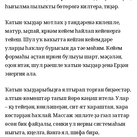
һығылмалылыҡты бөтөрөүгә килтерә, тиҙәр.
Ҡатын-ҡыҙҙар мотлаҡ үҙ тәндәренә килешле,
матур, ыҫпай, күркәм кейем һайлап кейенергә
тейеш. Шул уҡ ваҡытта кейгән кейемдәре
уларҙы һаҡлау бурысын да үтәүе мөһим. Кейем
формаһы аҫтан иркен булыуы шарт, мәҫәлән,
оҙон итәк, шул рәүешле ҡатын-ҡыҙҙар үҙенә Ерҙән
энергия ала.
Ҡатын-ҡыҙҙарыбыҙға ялтырап торған биҙәүестәр,
алтын-көмөштәр тағып йөрөү кәңәш ителә. Улар
– күҙ тейеүҙән, көнләшеүҙән, сит-ят ҡараштан, ҡара
көстәрҙән һаҡлай. Массаж эшләтеү ҙә гүзәл заттар
өсөн бик файҙалы, сөнки ул нервы системаһын
нығыта, күңелгә, йәнгә ял, шифа бирә,