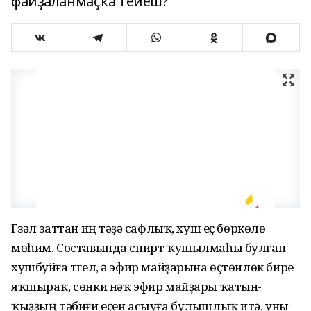
файҙаланмаҫҡа тейеш?
Гүзәл заттан иң тәүҙә сафлыҡ, хуш еҫ бөркөлөү
мөһим. Составында спирт ҡушылмаһы булған
хушбуйға түгел, ә эфир майҙарына өҫтөнлөк биреү
яҡшыраҡ, сөнки нәҡ эфир майҙары ҡатын-
ҡыҙҙың тәбиғи еҫен асыуға булышлыҡ итә, уны