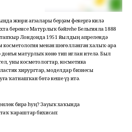
рында жюри ағзалары берҙәм фекергә килә
ихта беренсе Матурлыҡ бәйгеһе Бельгияла 1888
е тапҡыр Лондонда 1951 йылдың апрелендә
әм косметология менән шөғөлләнгән халыҡ-ара
 донъя матурлыҡ көнө тип иғлан ителә. Был
гел, уны косметологтар, косметика
ластик хирургтар, моделдар бизнесы
ға ҡатнашҡан бөтә кеше үҙ итә.
төнлөк бирә һуң? Зауыҡ хаҡында
ртаҡ ҡараштар бихисап: