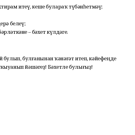
 ихтирам итеү, кеше булараҡ түбәнһетмәү;
ерә белеү;
әрләткәне – бәхет күлдәге.
ай булып, булғанынан ҡәнәғәт итеп, кәйефеңде
 ҡыуанып йәшәгеҙ! Бәхетле булығыҙ!