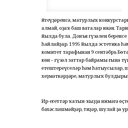
Әйтеүҙәренсә, матурлыҡ конкурста
алмай, оҙаҡ баш ваталар икән. Тар
йылда була. Донъя гүзәлен беренс
һайлайҙар. 1995 йылда эстетика һ
комитет тарафынан 9 сентәбрь Бөтә
көн – гүзәл заттар байрамы ғына тү
етештереүселәр һәм һатыусылар, п
хеҙмәткәрҙәре, матурлыҡ булдырыу
Ир-егеттәр ҡатын-ҡыҙҙа нимәгә өҫ
бәхәсләшмәйҙәр, тиҙәр, шулай ҙа у