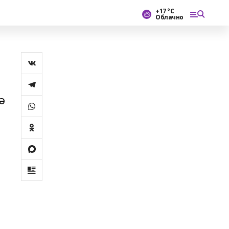
+17 °С
Облачно
ә