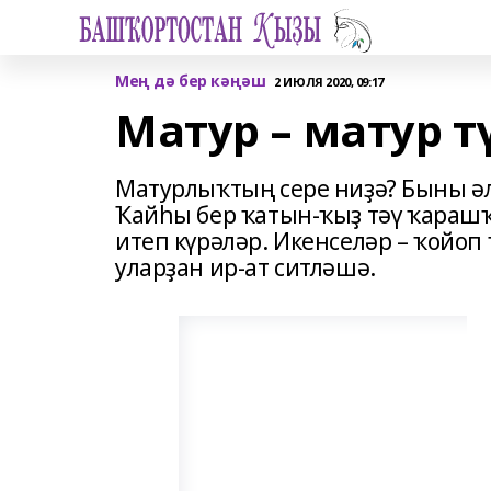
Мең дә бер кәңәш
2 ИЮЛЯ 2020, 09:17
Матур – матур тү
Матурлыҡтың сере ниҙә? Быны әл
Ҡайһы бер ҡатын-ҡыҙ тәү ҡарашҡа 
итеп күрәләр. Икенселәр – ҡойоп 
уларҙан ир-ат ситләшә.