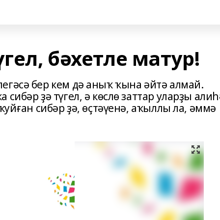
гел, бәхетле матур!
егәсә бер кем дә аныҡ ҡына әйтә алмай.
сибәр ҙә түгел, ә көслө заттар уларҙы алиһ
ҡуйған сибәр ҙә, өҫтәүенә, аҡыллы ла, әммә