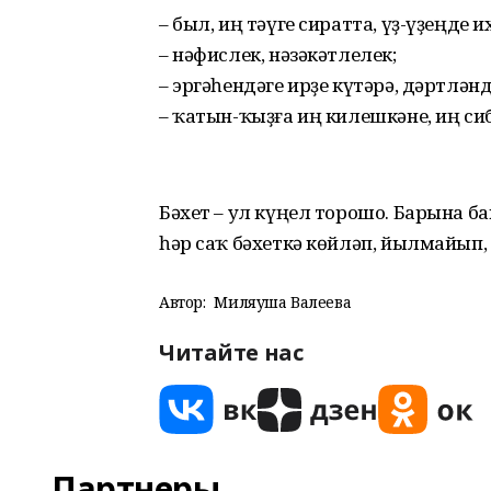
– был, иң тәүге сиратта, үҙ-үҙеңде
– нәфислек, нәзәкәтлелек;
– эргәһендәге ирҙе күтәрә, дәртләнд
– ҡатын-ҡыҙға иң килешкәне, иң сиб
Бәхет – ул күңел торошо. Барына б
һәр саҡ бәхеткә көйләп, йылмайып,
Автор:
Миляуша Валеева
Читайте нас
Партнеры