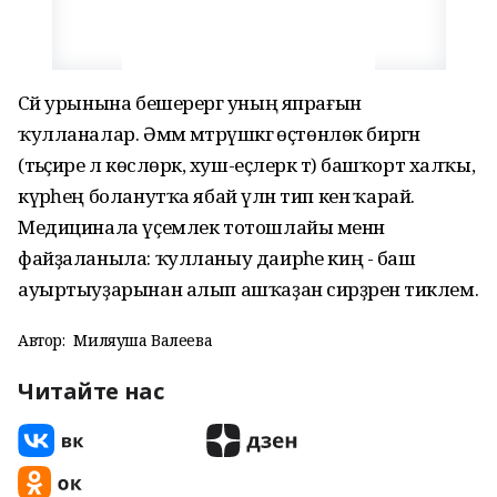
Сәй урынына бешерергә уның япрағын
ҡулланалар. Әммә мәтрүшкәгә өҫтөнлөк биргән
(тәьҫире лә көслөрәк, хуш-еҫлерәк тә) башҡорт халҡы,
күрәһең боланутҡа ябай үлән тип кенә ҡарай.
Медицинала үҫемлек тотошлайы менән
файҙаланыла: ҡулланыу даирәһе киң - баш
ауыртыуҙарынан алып ашҡаҙан сирҙәренә тиклем.
Автор:
Миляуша Валеева
Читайте нас