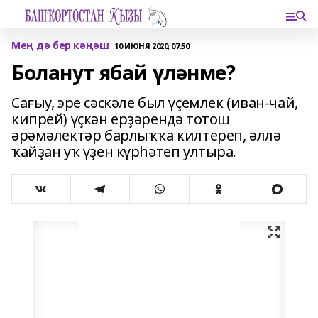
Мең дә бер кәңәш
10 ИЮНЯ 2020, 07:50
Боланут ябай үләнме?
Сағыу, эре сәскәле был үҫемлек (иван-чай,
кипрей) үҫкән ерҙәрендә тотош
әрәмәлектәр барлыҡҡа килтереп, әллә
ҡайҙан уҡ үҙен күрһәтеп ултыра.