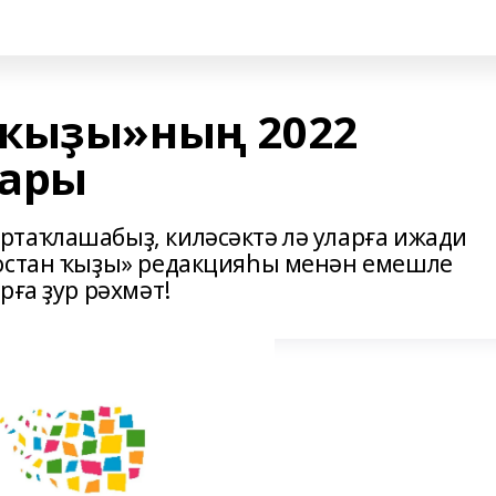
 ҡыҙы»ның 2022
тары
таҡлашабыҙ, киләсәктә лә уларға ижади
тостан ҡыҙы» редакцияһы менән емешле
рға ҙур рәхмәт!