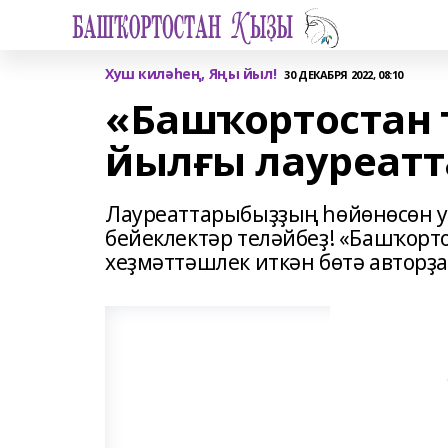
Хуш киләһең, Яңы йыл!
30 ДЕКАБРЯ 2022, 08:10
«Башҡортостан
йылғы лауреат
Лауреаттарыбыҙҙың һөйөнөсөн ур
бейеклектәр теләйбеҙ! «Башҡор
хеҙмәттәшлек иткән бөтә авторҙа