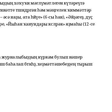
ыҙҙың хоҡуҡи мәғлүмәтлеген күтәреүгә
ниәтте төшөндөргән һәм мәңгелек ҡиммәттәр
сә наҙы, ата һөйөүе» (6-сы һан), «Әйҙәгеҙ, дуҫ
ре, «Йыһан ҡанундары көслөрәк» яҙмаһы (12-се
 журналыбыҙҙың күркәм булып нәшер
шө баһалап бөткөһөҙ, хеҙмәттәшебеҙҙең тырыш