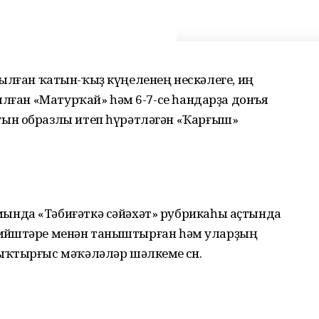
аҫылған ҡатын-ҡыҙ күңеленең нескәлеге, иң
ылған «Матурҡай» һәм 6-7-се һандарҙа донъя
ын образлы итеп һүрәтләгән «Ҡарғыш»
ында «Тәбиғәткә сәйәхәт» рубрикаһы аҫтында
 мөйөштәре менән таныштырған һәм уларҙың
ҡтырғыс мәҡәләләр шәлкеме өсөн.