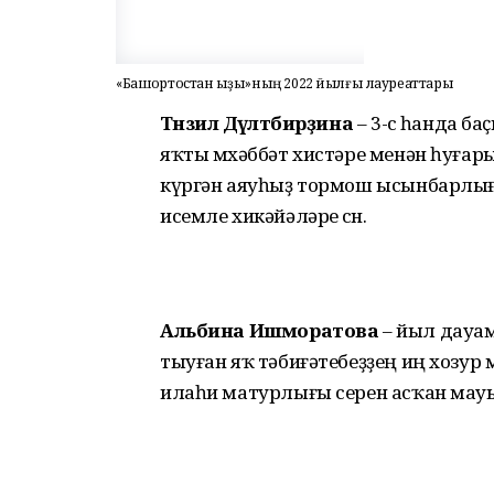
«Башҡортостан ҡыҙы»ның 2022 йылғы лауреаттары
Тәнзилә Дәүләтбирҙина
– 3-сө һанда б
яҡты мөхәббәт хистәре менән һуғар
күргән аяуһыҙ тормош ысынбарлығ
исемле хикәйәләре өсөн.
Альбина Ишморатова
– йыл дауам
тыуған яҡ тәбиғәтебеҙҙең иң хозур
илаһи матурлығы серен асҡан мауы