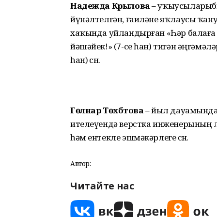
Надежда Крылова
– уҡыусылары­б
йүнәлтелгән, ғаиләне яҡлаусы ҡану
хаҡында уйлан­дырған «Һәр балаға – ә
йәшәйек!» (7-се һан) тигән әңгәмәлә
һан) өсөн.
Гөлнар Төхбәтова
– йыл дауамында
ителеүендә верстка инженерының өлө
һәм ентекле эшмәкәрлеге өсөн.
Автор:
Читайте нас