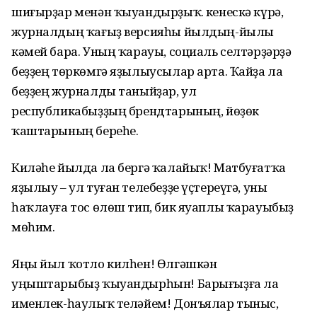
шиғырҙар менән ҡыуандырҙыҡ. Үкенескә күрә,
журналдың ҡағыҙ версияһы йылдың-йылы
кәмей бара. Уның ҡарауы, социаль селтәрҙәрҙә
беҙҙең төркөмгә яҙылыусылар арта. Ҡайҙа ла
беҙҙең журналды таныйҙар, ул
республикабыҙҙың брендтарының, йөҙөк
ҡаштарының береһе.
Киләһе йылда ла бергә ҡалайыҡ! Матбуғатҡа
яҙылыу – ул туған телебеҙҙе үҫтереүгә, уны
һаҡлауға тос өлөш тип, бик яуаплы ҡарауыбыҙ
мөһим.
Яңы йыл ҡотло килһен! Өлгәшкән
уңыштарыбыҙ ҡыуандырһын! Барығыҙға ла
именлек-һаулыҡ теләйем! Донъялар тыныс,