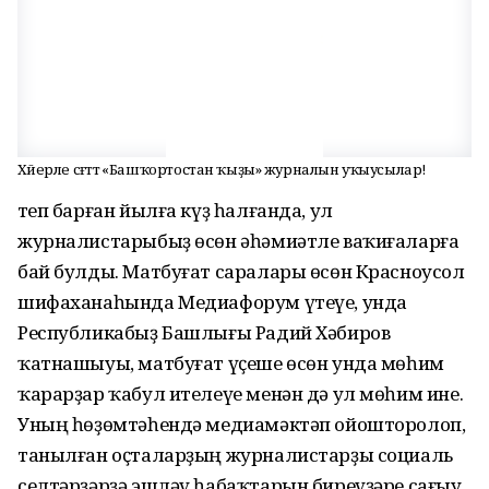
Хәйерле сәғәттә «Башҡортостан ҡыҙы» журналын уҡыусылар!
Үтеп барған йылға күҙ һалғанда, ул
журналистарыбыҙ өсөн әһәмиәтле ваҡиғаларға
бай булды. Матбуғат саралары өсөн Красноусол
шифаханаһында Медиафорум үтеүе, унда
Республикабыҙ Башлығы Радий Хәбиров
ҡатнашыуы, матбуғат үҫеше өсөн унда мөһим
ҡарарҙар ҡабул ителеүе менән дә ул мөһим ине.
Уның һөҙөмтәһендә медиамәктәп ойошторолоп,
танылған оҫталарҙың журналистарҙы социаль
селтәрҙәрҙә эшләү һабаҡтарын биреүҙәре сағыу