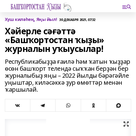
Хуш киләһең, Яңы йыл!
30 ДЕКАБРЯ 2021, 07:32
Хәйерле сәғәттә
«Башҡортостан ҡыҙы»
журналын уҡыусылар!
Республикабыҙҙа ғаилә һәм ҡатын ҡыҙҙар
өсөн башҡорт телендә сыҡҡан берҙән бер
журналыбыҙ яңы – 2022 йылды бәрәгәйле
уңыштар, киләсәккә ҙур өмөттәр менән
ҡаршылай.