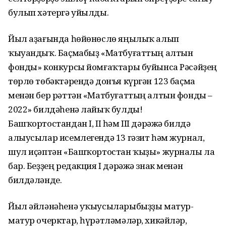
булып хәтергә уйылды.
Йыл аҙағында һөйөнөслө яңылыҡ алып
ҡыуандыҡ. Баҫмабыҙ «Матбуғаттың алтын
фонды» конкурсы йомғаҡтары буйынса Рәсәйҙең
төрлө төбәктәрендә донъя күргән 123 баҫма
менән бер рәттән «Матбуғаттың алтын фонды –
2022» билдәһенә лайыҡ булды!
Башҡортостандан I, II һәм III дәрәжә билдә
алыусылар исемлегендә 13 гәзит һәм журнал,
шул иҫәптән «Башҡортостан ҡыҙы» журналы ла
бар. Беҙҙең редакция I дәрәжә знак менән
билдәләнде.
Йыл әйләнәһенә уҡыусыларыбыҙҙы матур-
матур очерктар, һүрәтләмәләр, хикәйләр,