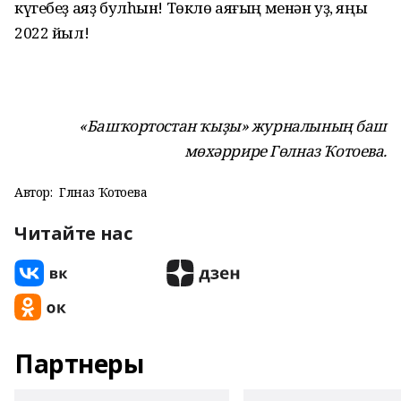
күгебеҙ аяҙ булһын! Төклө аяғың менән уҙ, яңы
2022 йыл!
«Башҡортостан ҡыҙы» журналының баш
мөхәррире Гөлназ Ҡотоева.
Автор:
Гөлназ Ҡотоева
Читайте нас
Партнеры