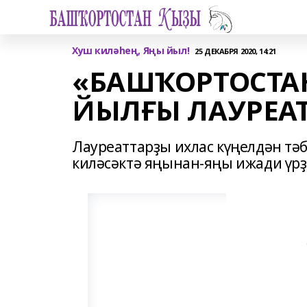
Хуш киләһең, Яңы йыл!
25 ДЕКАБРЯ 2020, 14:21
«БАШҠОРТОСТА
ЙЫЛҒЫ ЛАУРЕА
Лауреаттарҙы ихлас күңелдән тә
киләсәктә яңынан-яңы ижади үрҙ