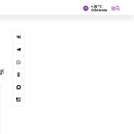
+26 °С
Облачно
ҙ!