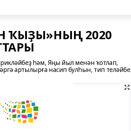
Н ҠЫҘЫ»НЫҢ 2020
ТТАРЫ
брикләйбеҙ һәм, Яңы йыл менән ҡотлап,
әргә артылырға насип булһын, тип теләйбе