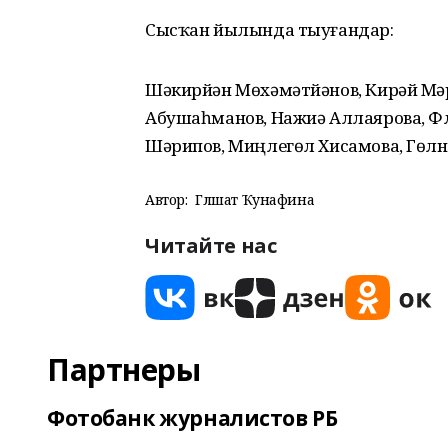
Сысҡан йылында тыуғандар:
Шәкирйән Мөхәмәтйәнов, Кирәй Мәр
Абушаһманов, Нажиә Аллаярова, Фл
Шәрипов, Миңлегөл Хисамова, Гөлну
Автор:
Гөлшат Ҡунафина
Читайте нас
Партнеры
Фотобанк журналистов РБ