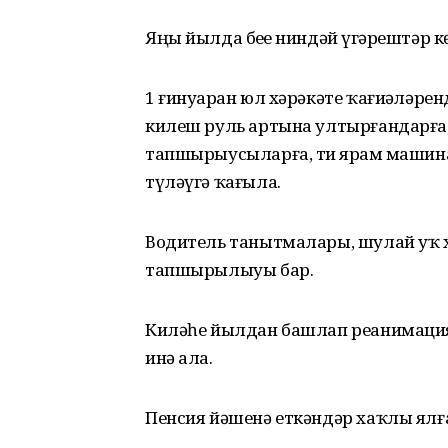
Яңы йылда беҙҙе ниндәй үҙгәрештәр к
1 ғинуарҙан юл хәрәкәте ҡағиҙәләрен
килеш руль артына ултырғандарға
тапшырыусыларға, тиҙ ярҙам маши
түләүгә ҡағыла.
Водитель танытмалары, шулай уҡ х
тапшырылыуы бар.
Киләһе йылдан башлап реанимация
инә ала.
Пенсия йәшенә еткәндәр хаҡлы ялғ