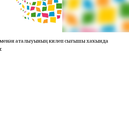
е менән аталыуының килеп сығышы хаҡында
: