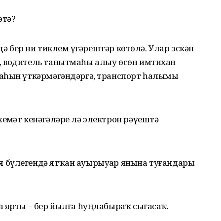
өтә?
дә бер ни тиклем үҙгәрештәр көтөлә. Улар эскән
, водитель танытмаһы алыу өсөн имтихан
наһын үткәрмәгәндәргә, транспорт һалымы
еҙмәт кенәгәләре лә электрон рәүештә
 бүлегендә ятҡан ауырыуҙар янына туғандары
а ярты – бер йылға һуңлабыраҡ сығасаҡ.