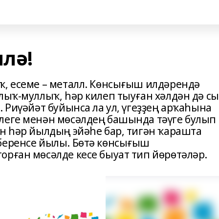
лә!
ҡ, есеме – металл. Көнсығыш илдәрендә
лыҡ-муллыҡ, һәр килеп тыуған хәлдән дә сы
. Риүәйәт буйынса ла ул, үгеҙҙең арҡаһына
леге менән мөсәлдең башында тәүге булып
он һәр йылдың эйәһе бар, тигән ҡарашта
беренсе йылы. Бөтә көнсығыш
орған мөсәлде кесе быуат тип йөрөтәләр.