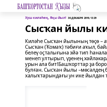
Хуш киләһең, Яңы йыл!
30 ДЕКАБРЯ 2019, 13:29
Сысҡан йылы ки
Киләһе Сысҡан йылының төҫө – а
Сысҡан (Ҡомаҡ) тәбиғи аҡыл, бай
белеү оҫталығына эйә тип һанала
менеп ултырып, үҙенең хәйләкәр
урын ала бит!Башҡорттар ҙа бор
булған. Сысҡан йылы –мөсәлдең 
халыҡтарындағы ун ике йылдан т