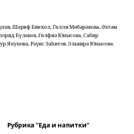
гән, Шәриф Бикҡол, Гөлли Мөбәрәкова, Әхтәм
орид Бүләков, Гөлфиә Юнысова, Сабир
р Яҡупова, Рәүис Заһитов, Эльвира Юнысова.
Рубрика "Еда и напитки"