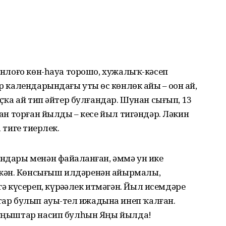
ҙонлоғо көн-һауа торошо, хужалыҡ-кәсеп
р календарындағы утыҙ өс көнлөк айҙы – оҙон ай,
ыҫҡа ай тип әйтер булғандар. Шунан сығып, 13
йҙан торған йылды – кесе йыл тигәндәр. Ләкин
 тигеҙ тиерлек.
ендары менән файҙаланған, әммә ун ике
кән. Көнсығыш илдәренән айырмалы,
 күсереп, күрәҙәлек итмәгән. Йыл исемдәре
р булып ауыҙ-тел ижадына инеп ҡалған.
л уңыштар насип булһын Яңы йылда!