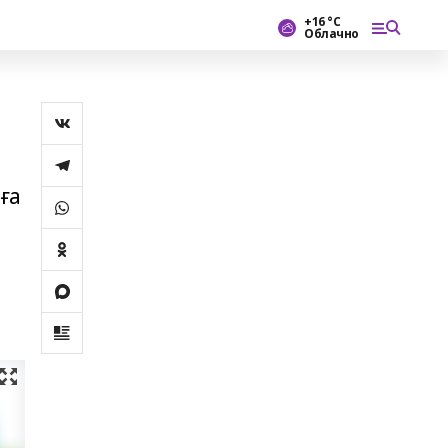
+16 °С
Облачно
ға