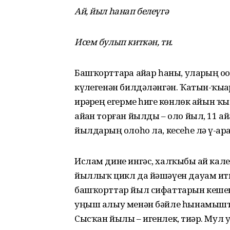
Ай, йыл һанап белеүгә
Исем булып киткән, ти.
Башҡорттарҙа айҙар һаны, уларҙың о
күҙлегенән билдәләнгән. Ҡатын-ҡыҙҙа
ирҙәрҙең егерме һигеҙ көнлөк айын ҡ
айҙан торған йылды – оло йыл, 11 а
йылдарҙың олоһо ла, кесеһе лә үҙ-ара
Ислам дине ингәс, халҡыбыҙ ай кал
йыллыҡ цикл да йәшәүен дауам ит
башҡорттар йыл сифаттарын кешегә
уңыш алыу менән бәйле һынамышта
Сысҡан йылы – игенлек, тиҙәр. Му