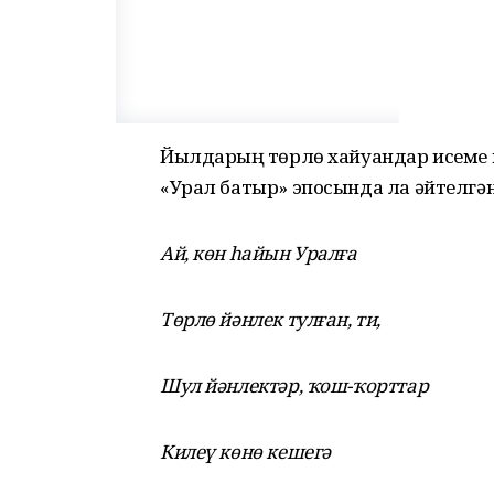
Йылдарҙың төрлө хайуандар исем
«Урал батыр» эпосында ла әйтелгән
Ай, көн һайын Уралға
Төрлө йәнлек тулған, ти,
Шул йәнлектәр, ҡош-ҡорттар
Килеү көнө кешегә