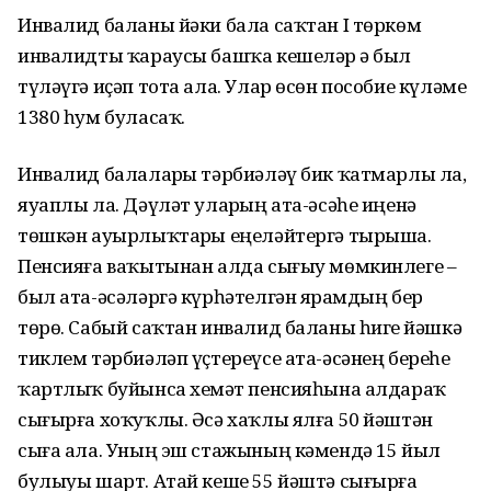
Инвалид баланы йәки бала саҡтан I төркөм
инвалидты ҡараусы башҡа кешеләр ҙә был
түләүгә иҫәп тота ала. Улар өсөн пособие күләме
1380 һум буласаҡ.
Инвалид балаларҙы тәрбиәләү бик ҡатмарлы ла,
яуаплы ла. Дәүләт уларҙың ата-әсәһе иңенә
төшкән ауырлыҡтарҙы еңеләйтергә тырыша.
Пенсияға ваҡытынан алда сығыу мөмкинлеге –
был ата-әсәләргә күрһәтелгән ярҙамдың бер
төрө. Сабый саҡтан инвалид баланы һигеҙ йәшкә
тиклем тәрбиәләп үҫтереүсе ата-әсәнең береһе
ҡартлыҡ буйынса хеҙмәт пенсияһына алдараҡ
сығырға хоҡуҡлы. Әсә хаҡлы ялға 50 йәштән
сыға ала. Уның эш стажының кәмендә 15 йыл
булыуы шарт. Атай кеше 55 йәштә сығырға