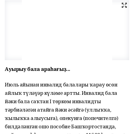
Ауырыу бала ҡараһағыҙ...
Июль айынан инвалид балаларҙы ҡарау өсөн
айлыҡ түләүҙәр күләме артты. Инвалид бала
йәки бала саҡтан I төркөм инвалидты
тәрбиәләгән атайға йәки әсәйгә (уллыҡҡа,
ҡыҙлыҡҡа алыусыға), опекунға (попечителгә)
билдәләнгән ошо пособие Башҡортостанда,