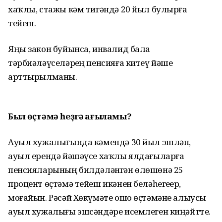
хаҡлы, стажы кәм тигәндә 20 йыл булырға
тейеш.
Яңы закон буйынса, инвалид бала
тәрбиәләүселәрҙең пенсияға китеү йәше
арттырылманы.
Был өҫтәмә һеҙгә ҡағыламы?
Ауыл хужалығында кәмендә 30 йыл эшләп,
ауыл ерендә йәшәүсе хаҡлы ялдағыларға
пенсияларының билдәләнгән өлөшөнә 25
процент өҫтәмә тейеш икәнен беләһегеҙҙер,
моғайын. Рәсәй Хөкүмәте ошо өҫтәмәне алыусы
ауыл хужалығы эшсәндәре исемлеген киңәйтте.