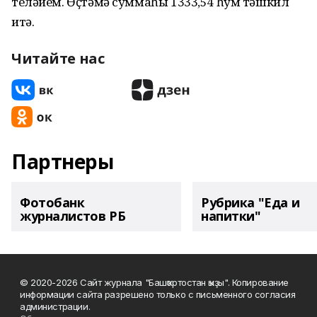
теләйем. Өҫтәмә суммаһы 1333,54 һум тәшкил
итә.
Читайте нас
Партнеры
Фотобанк
Рубрика "Еда и
журналистов РБ
напитки"
© 2020-2026 Сайт журнала "Башҡортостан ҡыҙы". Копирование
информации сайта разрешено только с письменного согласия
администрации.