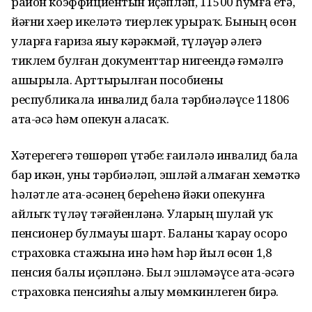
район коэффициентын иҫәпләп, 11500 һумға етә,
йәғни хәҙер икеләтә тиерлек ҙурыраҡ. Бының өсөн
уларға ғариза яҙыу кәрәкмәй, түләүҙәр әлегә
тиклем булған документтар нигеҙендә ғәмәлгә
ашырыла. Арттырылған пособиены
республикала инвалид бала тәрбиәләүсе 11806
ата-әсә һәм опекун аласаҡ.
Хәтерегеҙгә төшөрөп үтәбеҙ: ғаиләлә инвалид бала
бар икән, уны тәрбиәләп, эшләй алмаған хеҙмәткә
һәләтле ата-әсәнең береһенә йәки опекунға
айлыҡ түләү тәғәйенләнә. Уларҙың шулай уҡ
пенсионер булмауы шарт. Баланы ҡарау осоро
страховка стажына инә һәм һәр йыл өсөн 1,8
пенсия балы иҫәпләнә. Был эшләмәүсе ата-әсәгә
страховка пенсияһы алыу мөмкинлеген бирә.