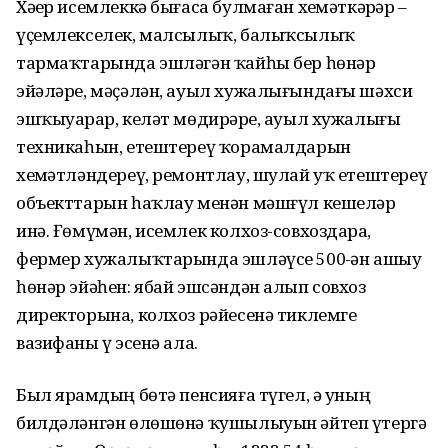
Хәҙер исемлеккә бығаса булмаған хеҙмәткәрҙәр –
үҫемлекселек, малсылыҡ, балыҡсылыҡ
тармаҡтарында эшләгән ҡайһы бер һөнәр
эйәләре, мәҫәлән, ауыл хужалығындағы шәхси
эшҡыуарҙар, келәт мөдирҙәре, ауыл хужалығы
техникаһын, етештереү ҡорамалдарын
хеҙмәтләндереү, ремонтлау, шулай уҡ етештереү
объекттарын һаҡлау менән мәшғүл кешеләр
инә. Ғөмүмән, исемлек колхоз-совхоздарҙа,
фермер хужалыҡтарында эшләүсе 500-ҙән ашыу
һөнәр эйәһен: ябай эшсәндән алып совхоз
директорына, колхоз рәйесенә тиклемге
вазифаны үҙ эсенә ала.
Был ярҙамдың бөтә пенсияға түгел, ә уның
билдәләнгән өлөшөнә ҡушылыуын әйтеп үтергә