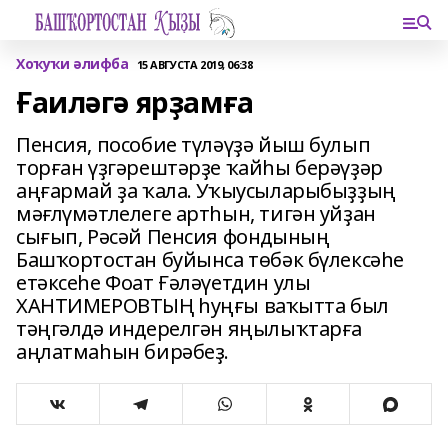
Хоҡуҡи әлифба
15 АВГУСТА 2019, 06:38
Ғаиләгә ярҙамға
Пенсия, пособие түләүҙә йыш булып
торған үҙгәрештәрҙе ҡайһы берәүҙәр
аңғармай ҙа ҡала. Уҡыусыларыбыҙҙың
мәғлүмәтлелеге артһын, тигән уйҙан
сығып, Рәсәй Пенсия фондының
Башҡортостан буйынса төбәк бүлексәһе
етәксеһе Фоат Ғәләүетдин улы
ХАНТИМЕРОВТЫҢ һуңғы ваҡытта был
тәңгәлдә индерелгән яңылыҡтарға
аңлатмаһын бирәбеҙ.