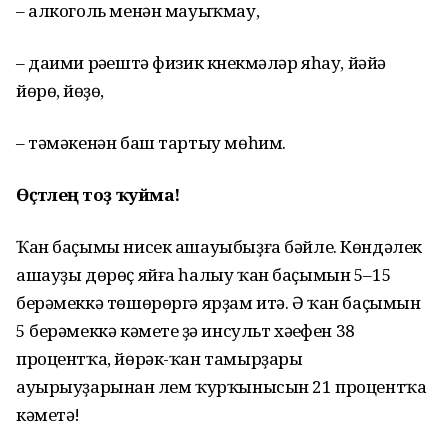
– алкоголь менән мауыҡмау,
– даими рәүештә физик күнекмәләр яһау, йәйәү
йөрөү, йөҙөү,
– тәмәкенән баш тартыу мөһим.
Өҫтәлеңә тоҙ ҡуйма!
Ҡан баҫымы нисек ашауыбыҙға бәйле. Көндәлек
ашауҙы дөрөҫ яйға һалыу ҡан баҫымын 5–15
берәмеккә төшөрөргә ярҙам итә. Ә ҡан баҫымын
5 берәмеккә кәметеү ҙә инсульт хәүефен 38
процентҡа, йөрәк-ҡан тамырҙары
ауырыуҙарынан үлем ҡурҡынысын 21 процентҡа
кәметә!