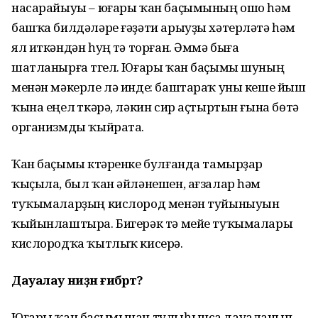
насарайыуы – юғары ҡан баҫымының ошо һәм
башҡа билдәләре ғәҙәти арыуҙы хәтерләтә һәм
ял иткәндән һуң үтә торған. Әммә быға
шатланырға түгел. Юғары ҡан баҫымы шуның
менән мәкерле лә инде: баштараҡ уны кеше йыш
ҡына еңел үткәрә, ләкин сир аҫтыртын ғына бөтә
организмды ҡыйрата.
Ҡан баҫымы күтәренке булғанда тамырҙар
ҡыҫыла, был ҡан әйләнешен, ағзалар һәм
туҡымаларҙың кислород менән туйыныуын
ҡыйынлаштыра. Бигерәк тә мейе туҡымалары
кислородҡа ҡытлыҡ кисерә.
Дауалау ниҙән ғибәрәт?
Юғары ҡан баҫымынан тулыһынса дауаланып