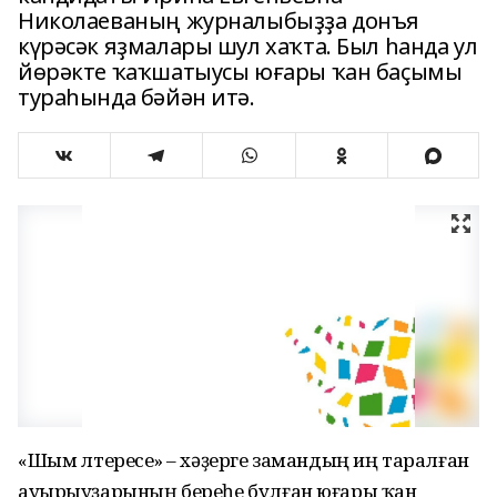
Николаеваның журналыбыҙҙа донъя
күрәсәк яҙмалары шул хаҡта. Был һанда ул
йөрәкте ҡаҡшатыусы юғары ҡан баҫымы
тураһында бәйән итә.
«Шым үлтереүсе» – хәҙерге замандың иң таралған
ауырыуҙарының береһе булған юғары ҡан