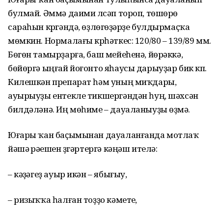
булмай. Әммә даими үлсәп тороп, төшөрөү
сараһын күргәндә, өҙлөгөүҙәрҙе булдырмаҫҡа
мөмкин. Нормалағы күрһәткес: 120/80 – 139/89 мм.
Бөгөн тамырҙарға, баш мейеһенә, йөрәккә,
бөйөргә ыңғай йоғонто яһаусы дарыуҙар бик күп.
Килешкән препарат һәм уның миҡдары,
ауырыуҙы ентекле тикшергәндән һуң, шәхсән
билдәләнә. Иң мөһиме – дауаланыуҙы өҙмәү.
Юғары ҡан баҫымынан дауаланғанда мотлаҡ
йәшәү рәүешен үҙгәртергә кәңәш ителә:
– кәүҙәгеҙ ауыр икән – ябығыу,
– ризыҡҡа һалған тоҙҙо кәметеү,