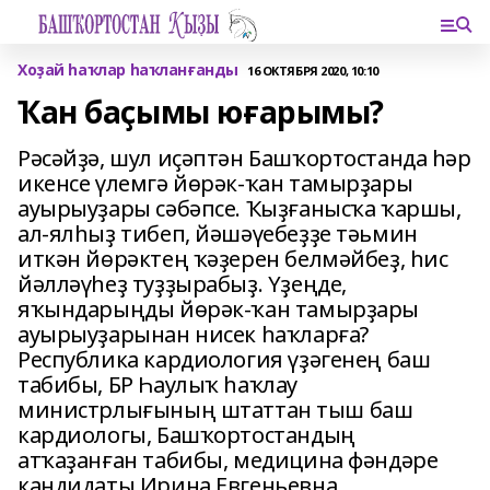
Хоҙай һаҡлар һаҡланғанды
16 ОКТЯБРЯ 2020, 10:10
Ҡан баҫымы юғарымы?
Рәсәйҙә, шул иҫәптән Башҡортостанда һәр
икенсе үлемгә йөрәк-ҡан тамырҙары
ауырыуҙары сәбәпсе. Ҡыҙғанысҡа ҡаршы,
ал-ялһыҙ тибеп, йәшәүебеҙҙе тәьмин
иткән йөрәктең ҡәҙерен белмәйбеҙ, һис
йәлләүһеҙ туҙҙырабыҙ. Үҙеңде,
яҡындарыңды йөрәк-ҡан тамырҙары
ауырыуҙарынан нисек һаҡларға?
Республика кардиология үҙәгенең баш
табибы, БР Һаулыҡ һаҡлау
министрлығының штаттан тыш баш
кардиологы, Башҡортостандың
атҡаҙанған табибы, медицина фәндәре
кандидаты Ирина Евгеньевна