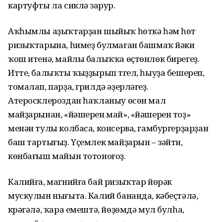
картуфты ла сикләү зарур.
Аҡһымлы аҙыҡтарҙан шыйыҡ һөткә һәм һөт
ризыҡтарына, һимеҙ булмаған башмаҡ йәки
ҡош итенә, майлы балыҡҡа өҫтөнлөк бирегеҙ.
Итте, балыҡты ҡыҙҙырып түгел, һыуҙа бешереп,
томалап, парҙа, грилдә әҙерләгеҙ.
Атеросклероздан һаҡланыу өсөн мал
майҙарынан, «йәшерен май», «йәшерен тоҙ»
менән тулы колбаса, консерва, гамбургерҙарҙан
баш тартығыҙ. Үҫемлек майҙарын – зәйтүн,
көнбағыш майын тотоноғоҙ.
Калийға, магнийға бай ризыҡтар йөрәк
мускулын нығыта. Калий бананда, кәбеҫтәлә,
күрәгәлә, ҡара емештә, йөҙөмдә мул булһа,