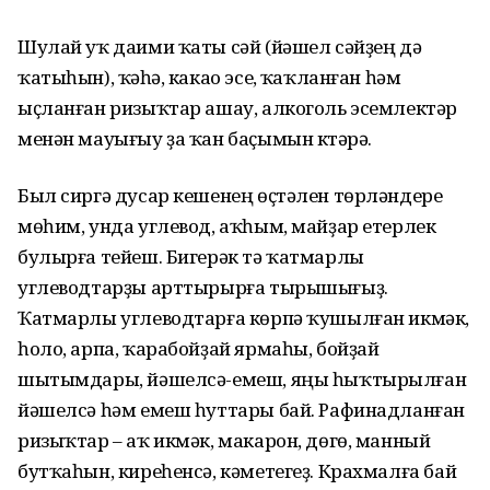
Шулай уҡ даими ҡаты сәй (йәшел сәйҙең дә
ҡатыһын), ҡәһүә, какао эсеү, ҡаҡланған һәм
ыҫланған ризыҡтар ашау, алкоголь эсемлектәр
менән мауығыу ҙа ҡан баҫымын күтәрә.
Был сиргә дусар кешенең өҫтәлен төрләндереү
мөһим, унда углевод, аҡһым, майҙар етерлек
булырға тейеш. Бигерәк тә ҡатмарлы
углеводтарҙы арттырырға тырышығыҙ.
Ҡатмарлы углеводтарға көрпә ҡушылған икмәк,
һоло, арпа, ҡарабойҙай ярмаһы, бойҙай
шытымдары, йәшелсә-емеш, яңы һыҡтырылған
йәшелсә һәм емеш һуттары бай. Рафинадланған
ризыҡтар – аҡ икмәк, макарон, дөгө, манный
бутҡаһын, киреһенсә, кәметегеҙ. Крахмалға бай