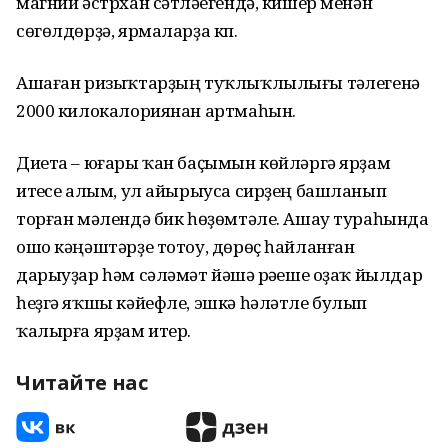
магний әстрхан сәтләүегендә, кишер менән
сөгөлдөрҙә, ярмаларҙа күп.
Ашаған ризыҡтарҙың туҡлыҡлылығы тәүлегенә
2000 килокалориянан артмаһын.
Диета – юғары ҡан баҫымын көйләргә ярҙам
итеүсе алым, ул айы­рыуса сирҙең башланып
торған мәлендә бик һөҙөмтәле. Ашау тураһында
ошо кәңәштәрҙе тотоу, дөрөҫ һайланған
дарыуҙар һәм сәләмәт йәшәү рәүеше оҙаҡ йылдар
һеҙгә яҡшы кәйефле, эшкә һәләтле булып
ҡалырға ярҙам итер.
Читайте нас