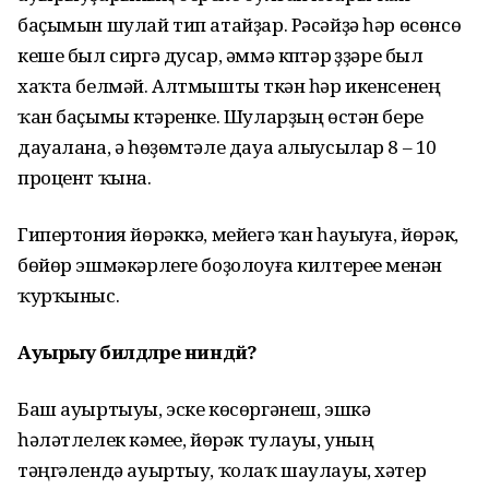
баҫымын шулай тип атайҙар. Рәсәйҙә һәр өсөнсө
кеше был сиргә дусар, әммә күптәр үҙҙәре был
хаҡта белмәй. Алтмышты үткән һәр икенсенең
ҡан баҫымы күтәренке. Шуларҙың өстән бере
дауалана, ә һөҙөмтәле дауа алыусылар 8 – 10
процент ҡына.
Гипертония йөрәккә, мейегә ҡан һауыуға, йөрәк,
бөйөр эшмәкәрлеге боҙолоуға килтереүе менән
ҡурҡыныс.
Ауырыу билдәләре ниндәй?
Баш ауыртыуы, эске көсөргәнеш, эшкә
һәләтлелек кәмеүе, йөрәк тулауы, уның
тәңгәлендә ауыртыу, ҡолаҡ шаулауы, хәтер