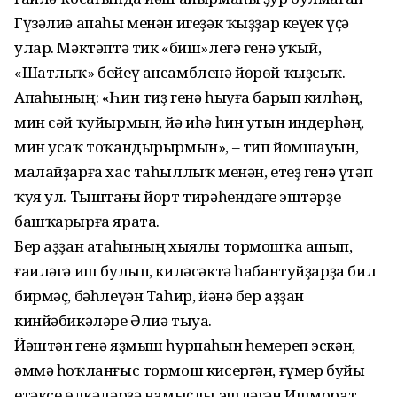
Гүзәлиә апаһы менән игеҙәк ҡыҙҙар кеүек үҫә
улар. Мәктәптә тик «биш»легә генә уҡый,
«Шатлыҡ» бейеү ансамбленә йөрөй ҡыҙсыҡ.
Апаһының: «Һин тиҙ генә һыуға барып килһәң,
мин сәй ҡуйырмын, йә иһә һин утын индерһәң,
мин усаҡ тоҡандырырмын», – тип йомшауын,
малайҙарға хас таһыллыҡ менән, етеҙ генә үтәп
ҡуя ул. Тыштағы йорт тирәһендәге эштәрҙе
башҡарырға ярата.
Бер аҙҙан атаһының хыялы тормошҡа ашып,
ғаиләгә иш булып, киләсәктә һабантуйҙарҙа бил
бирмәҫ, бәһлеүән Таһир, йәнә бер аҙҙан
кинйәбикәләре Әлиә тыуа.
Йәштән генә яҙмыш һурпаһын һемереп эскән,
әммә һоҡланғыс тормош кисергән, ғүмер буйы
етәксе өлкәләрҙә намыҫлы эшләгән Ишморат