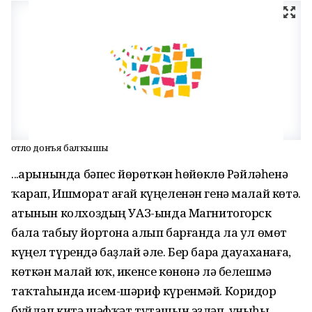
Ҡотло донъя балҡышы
...Ҡарынында бәпес йөрөткән һөйөклө Рәйләһенә
ҡарап, Ишморат ағай күңеленән генә малай көтә.
Ҡатынын колхоздың УАЗ-ында Магнитогорск
бала табыу йортона алып барғанда ла ул өмөт
күңел түрендә баҙлай әле. Бер бара дауаханаға,
көткән малай юҡ, икенсе көнөнә лә белешмә
таҡтаһында исем-шәриф күренмәй. Коридор
буйлап китә шәфҡәт туташын эҙләп, уныһы