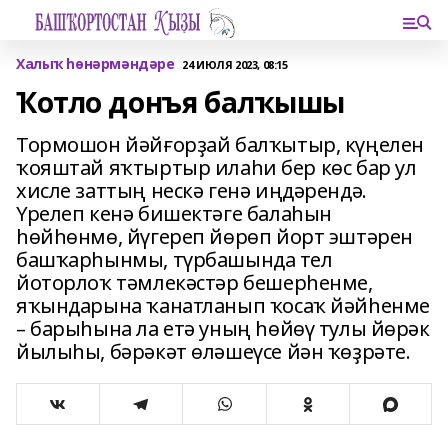
Халыҡ һөнәрмәндәре
24 ИЮЛЯ 2023, 08:15
Ҡотло донъя балҡышы
Тормошон йәйғорҙай балҡытыр, күңелен
ҡояштай яҡтыртыр илаһи бер көс бар ул
хисле заттың нескә генә иңдәрендә.
Үрелеп кенә бишектәге балаһын
һөйһөнмө, йүгереп йөрөп йорт эштәрен
башҡарһынмы, түрбашында тел
йоторлоҡ тәмлекәстәр бешерһенме,
яҡындарына ҡанатланып ҡосаҡ йәйһенме
– барыһына ла етә уның һөйөү тулы йөрәк
йылыһы, бәрәкәт өләшеүсе йән ҡөҙрәте.