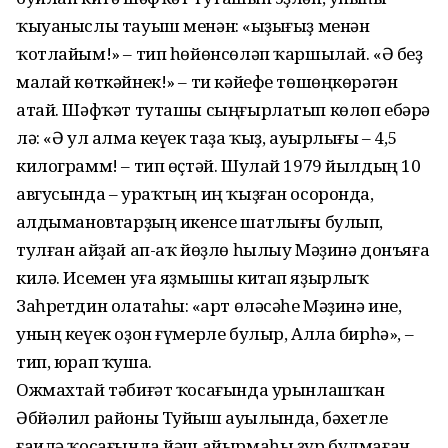
ҡыуаныслы тауыш менән: «Ҡыҙығыҙ менән
ҡотлайым!» – тип һөйөнсөләп ҡаршылай. «Ә беҙ
малай көткәйнек!» – ти кәйефе төшөңкөрәгән
атай. Шәфҡәт туташы сыңғырлатып көлөп ебәрә
лә: «Ә ул алма кеүек таҙа ҡыҙ, ауырлығы – 4,5
килограмм! – тип өҫтәй. Шулай 1979 йылдың 10
авгусында – ураҡтың иң ҡыҙған осоронда,
Ҡалдымановтарҙың икенсе шатлығы булып,
тулған айҙай ап-аҡ йөҙлө һылыу Мәҙинә донъяға
килә. Исемен уға яҙмышы китап яҙырлыҡ
Заһретдин олатаһы: «Ҡарт өләсәһе Мәҙинә ине,
уның кеүек оҙон ғүмерле булыр, Алла бирһә», –
тип, юрап ҡуша.
Ожмахтай тәбиғәт ҡосағында урынлашҡан
Әбйәлил районы Туйыш ауылында, бәхетле
ғаилә ҡосағында йәш айырмаһы ҙур булмаған