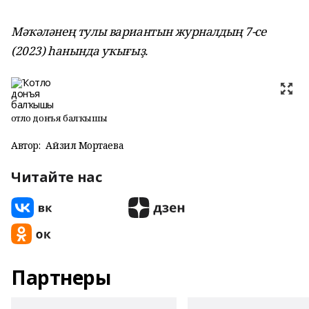
Мәҡәләнең тулы вариантын журналдың 7-се
(2023) һанында уҡығыҙ.
Ҡотло донъя балҡышы
Автор:
Айзилә Мортаева
Читайте нас
Партнеры