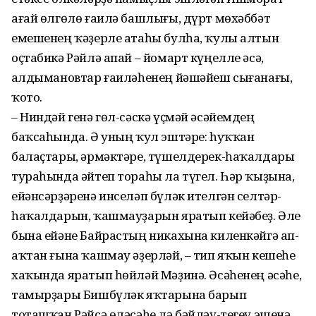
ағай өлгөлө ғаилә башлығы, дүрт мөхәббәт
емешенең ҡәҙерле атаһы булһа, ҡулы алтын
оҫтабикә Рәйлә апай – йомарт күңелле әсә,
Ҡалдымановтар ғаиләһенең йәшәйеш сығанағы,
ҡото.
– Ниндәй генә гөл-сәскә үҫмәй әсәйемдең
баҡсаһында. Ә уның ҡул эштәре: һуҡҡан
балаҫтары, әрмәктәре, түшелдерек-һаҡалдары
тураһында әйтеп тораһы ла түгел. Һәр ҡыҙына,
ейәнсәрҙәренә инселәп бүләк ителгән селтәр-
һаҡалдарын, ҡашмауҙарын яратып кейәбеҙ. Әле
бына ейәне Байрастың никахына киленкәйгә ап-
аҡтан ғына ҡашмау әҙерләй, – тип яҡын кешеһе
хаҡында яратып һөйләй Мәҙинә. Әсәһенең әсәһе,
тамырҙары Бишбүләк яҡтарына барып
тоташҡан Рәйсә өләсәһе лә бәйләү-тегеү эшенә