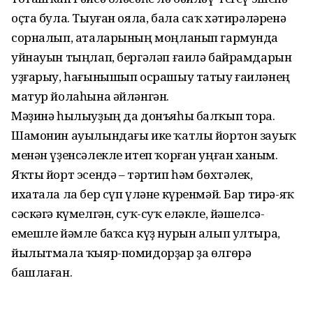
оҫта була. Тыуған ояла, бала саҡ хәтирәләренә
сорналып, аталарының моңланып гармунда
уйнауын тыңлап, бергәләп ғаилә байрамдарын
уҙғарыу, һағынышып осрашыу татыу ғаиләнең
матур йолаһына әйләнгән.
Мәҙинә һылыуҙың да донъяһы балҡып тора.
Шамонин ауылындағы ике ҡатлы йортон зауыҡ
менән үҙенсәлекле итеп ҡорған уңған ханым.
Яҡты йорт эсендә – тәртип һәм бөхтәлек,
ихатала ла бер сүп үләне күренмәй. Бар тирә-яҡ
сәскәгә күмелгән, суҡ-суҡ еләкле, йәшелсә-
емешле йәмле баҡса күҙ нурын алып ултыра,
йылытмала ҡыяр-помидорҙар ҙа өлгөрә
башлаған.