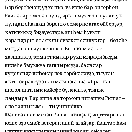
Һәр береһенең үҙ холҡо, үҙ йәне бар, әйтерһең.
Ғаиләләре менән булдырған музейҙа шулай уҡ
ҡулдан яһалған боронғо семәрле ағас әйберҙәр,
ҡатын-ҡыҙ биҙәүестәре, эш һәм һуғыш
ҡоралдары, өс аяҡлы биҙәкле сәйнүктәр – бөтәһе
меңдән ашыу экспонат. Был ҡиммәтле
хазиналар, ҡомартҡылар рухи мираҫыбыҙҙы
киләһе быуынға тапшырыуҙа, балалар
күңелендә илһөйәрлек тәрбиәләүҙә, тыуған
яҡты өйрәнеүҙә оло мәғәнәгә эйә. «Яратҡан
шөғөл шатлыҡ кәйефе бүләк итә, тыныс­
ландыра. Бар эштә лә тормош иптәшем Ришат –
оло таянысым», – ти уңғанбикә.
Фәнисә апай менән Ришат ағайҙың йорттарынан
кеше өҙөлмәй: ветеран апай-ағайҙар, йәштәр һәм
мәктәп уҡыусылары музей ҡарап, сәй эсеп