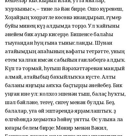
кешеләр ҡысҡырып илай, утта яналар,
ҡурҡыныс», – тине лә йән бирҙе. Ошо күренеш,
Хоҙайҙың ҡөҙрәтле көсөнә инандырып, ғүмер
буйы минең күҙ алдымда торҙо. Ул ҡайғыны
әнейем бик ауыр кисерҙе. Бишенсе балаһы
тыуғандан һуң ғына тынысланды. Шунан
атайымдың апаһының вафаты тетрәтте, уның
етем ҡалған имсәк сабыйын ғаиләбеҙгә алдыҡ.
Күп тә тормай, һуғыш йәрәхәттәренән мандый
алмай, атайыбыҙ баҡыйлыҡҡа күсте. Алты
баланы яңғыҙы аяҡҡа баҫтырҙы әнейебеҙ. Бик
уңған ине ул: колхоз эшенән тыш, балаҫ һуҡты,
шәл бәйләне, тегеү, сигеү менән булды. Беҙ,
балалар, уға өй эштәрендә ярҙамлаштыҡ. Үҙ
өлгөһөндә хеҙмәткә һөйөү уятты. Өс улына ла
юғары белем бирҙе: Мөнир менән Вәкил,