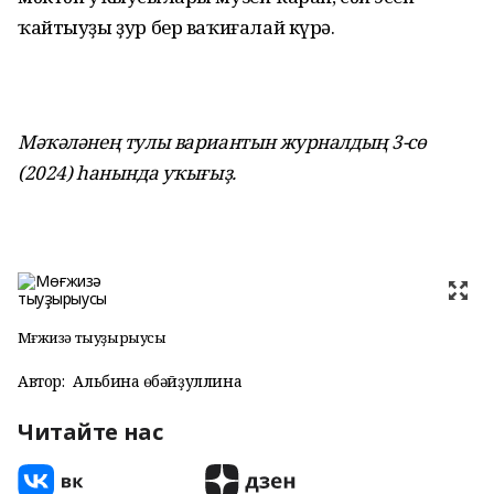
ҡайтыуҙы ҙур бер ваҡиғалай күрә.
Мәҡәләнең тулы вариантын журналдың 3-сө
(2024) һанында уҡығыҙ.
Мөғжизә тыуҙырыусы
Автор:
Альбина Ғөбәйҙуллина
Читайте нас