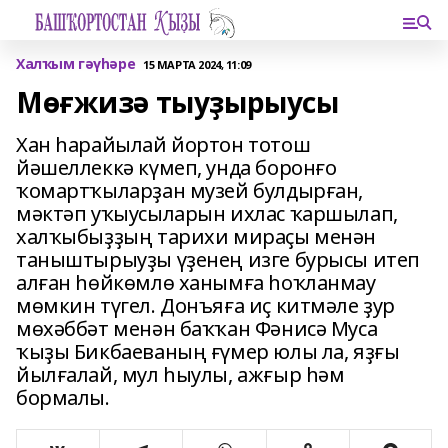
Халҡым гәүһәре
15 МАРТА 2024, 11:09
Мөғжизә тыуҙырыусы
Хан һарайылай йортон тотош
йәшеллеккә күмеп, унда боронғо
ҡомартҡыларҙан музей булдырған,
мәктәп уҡыусыларын ихлас ҡаршылап,
халҡыбыҙҙың тарихи мираҫы менән
таныштырыуҙы үҙенең изге бурысы итеп
алған һөйкөмлө ханымға һоҡланмау
мөмкин түгел. Донъяға иҫ китмәле ҙур
мөхәббәт менән баҡҡан Фәнисә Муса
ҡыҙы Бикбаеваның ғүмер юлы ла, яҙғы
йылғалай, мул һыулы, ажғыр һәм
бормалы.