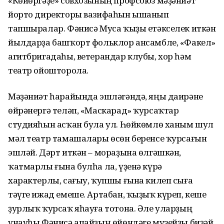
«Көйөргәҙе» совхо­зының профсоюз мәҙәниәт
йорто директоры вазифаһын ышанып
тапшыралар. Фәнисә Муса ҡыҙы етәкселек иткән
йылдарҙа башҡорт фольклор ансамбле, «Факел»
агитбригадаһы, ветерандар клубы, хор һәм
театр ойошторола.
Мәҙәниәт һарайында эшләгәндә, яңы даирәне
өйрәнергә теләп, «Маскарад» ҡурсаҡтар
студияһын асҡан була ул. Һөйкөмлө ханым шул
мәл театр тамашалары өсөн беренсе ҡурсағын
эшләй. Дәрт иткән – мораҙына өлгәш­кән,
ҡатмарлы ғына булһа ла, үҙенә күрә
характерлы, сағыу, ҡупшы ғына килеп сыға
тәүге ижад емеше. Артабан, ҡыҙыҡ күреп, кеше
ҙурлыҡ ҡурсаҡ яһауға тотона. Әле уларҙың
унауһы Фәнисә апайҙың өйөндәге музейҙы биҙәй.