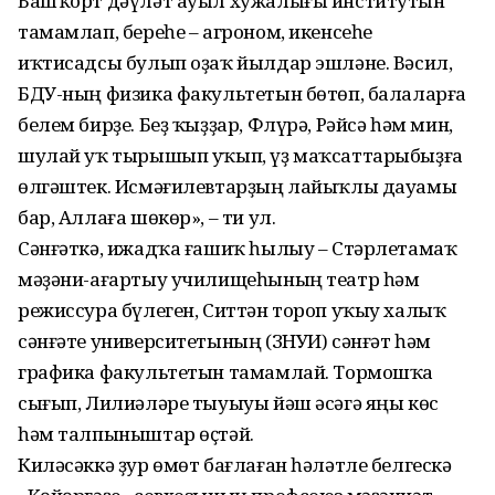
Башҡорт дәүләт ауыл хужалығы институтын
тамамлап, береһе – агроном, икенсеһе
иҡтисадсы булып оҙаҡ йылдар эшләне. Вәсил,
БДУ-ның физика факультетын бөтөп, балаларға
белем бирҙе. Беҙ ҡыҙҙар, Флүрә, Рәйсә һәм мин,
шулай уҡ тырышып уҡып, үҙ маҡсаттарыбыҙға
өлгәштек. Исмәғилевтарҙың лайыҡлы дауамы
бар, Аллаға шөкөр», – ти ул.
Сәнғәткә, ижадҡа ғашиҡ һылыу – Стәрлетамаҡ
мәҙәни-ағартыу училищеһының театр һәм
режиссура бүлеген, Ситтән тороп уҡыу халыҡ
сәнғәте университетының (ЗНУИ) сәнғәт һәм
графика факультетын тамамлай. Тормошҡа
сығып, Лилиәләре тыуыуы йәш әсәгә яңы көс
һәм талпыныштар өҫтәй.
Киләсәккә ҙур өмөт бағлаған һәләтле белгескә