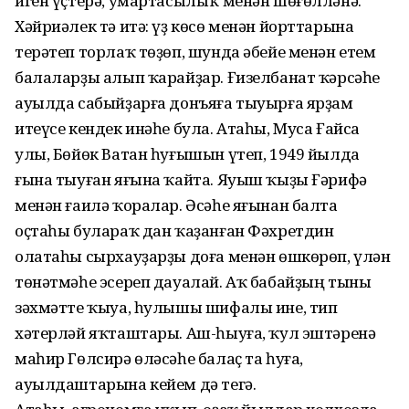
иген үҫтерә, умартасылыҡ менән шөғөлләнә.
Хәйриәлек тә итә: үҙ көсө менән йорттарына
терәтеп торлаҡ төҙөп, шунда әбейе менән етем
балаларҙы алып ҡарайҙар. Ғизелбанат ҡәрсәһе
ауылда сабыйҙарға донъяға тыуырға ярҙам
итеүсе кендек инәһе була. Атаһы, Муса Ғайса
улы, Бөйөк Ватан һуғышын үтеп, 1949 йылда
ғына тыуған яғына ҡайта. Яуыш ҡыҙы Ғәрифә
менән ғаилә ҡоралар. Әсәһе яғынан балта
оҫтаһы булараҡ дан ҡаҙанған Фәхретдин
олатаһы сырхауҙарҙы доға менән өшкөрөп, үлән
төнәтмәһе эсереп дауалай. Аҡ бабайҙың тыны
зәхмәтте ҡыуа, һулышы шифалы ине, тип
хәтерләй яҡташтары. Аш-һыуға, ҡул эштәренә
маһир Гөлсирә өләсәһе балаҫ та һуға,
ауылдаштарына кейем дә тегә.