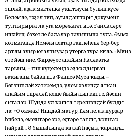
Атаһы, агрономға уҡып, оҙаҡ йылдар колхозда
эшләй, аҙаҡ мәктәпкә уҡытыусы булып күсә.
Белемле, ғәҙел тип, ауылдаштары документ
тултырырға ла уға мөрәжәғәт итә. Ғаиләләре
ишәйеп, бәхетле балалар тауышына тула. Әммә
көтмәгәндә Исмәғилевтар ғаиләһенә бер-бер
артлы ауыр юғалтыуҙар үтергә тура килә. «Миңә
ете йәш ине, Фирҙәүес апайым һәләкәткә
тарыны, – тип күңелендә эҙ ҡалдырған
ваҡиғаны бәйән итә Фәнисә Муса ҡыҙы. –
Бөгөнгөләй хәтеремдә, үлем хәлендә ятҡан
апайым тирәләй кеше йыйылып китте, йәсин
сығалар. Шунда ул ҡапыл терелгәндәй булды
ла: «О ожмах! Ниндәй матур, йәмле, аҡ нурҙар
һибелә, емештәре эре, еҫтәре татлы, ҡоштар
һайрай... Ә быныһында ҡалай һаҫыҡ, ҡараңғы,