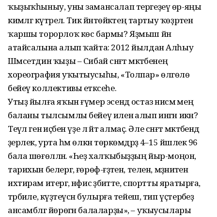
ҡыҙыҡ­һыныу, уны замансалап тергеҙеү өр-яңы
кимәлгә күтәрелә. Тик йәнтөйәктең тартыу ҡөҙрәтенә
ҡаршы торорлоҡ көс бармы? Яҙмыш йәнә
атайсалына алып ҡайта: 2012 йылдан Алһыу
Шәмсетдин ҡыҙы – Сибай сәнғәт мәктәбенең
хореография уҡытыусыһы, «Толпар» өлгөлө
бейеү коллективы етәксеһе.
Утыҙ йылға яҡын ғүмер эсендә остаз нисәмә мең
баланы тылсымлы бейеү иленә алып ингән икән?
Теүәл генә иҫәбен үҙе лә әйтә алмаҫ. Әле сәнғәт мәктәбендә
әҙерлек, урта һәм өлкән төркөмдәрҙә 4–15 йәшлек 96
бала шөғөлләнә. «Һеҙ халҡыбыҙҙың йыр-моңон,
тарихын белергә, ғөрөф-ғәҙәтен, телен, мәҙәниәтен
ихтирам итергә, нәфис әҙәбиәтте, спортты яратырға,
тәрбиәле, күҙәтеүсән булырға тейеш, тип үҫтерәбеҙ
ансамблгә йөрөгән балаларҙы», – уҡыусылары