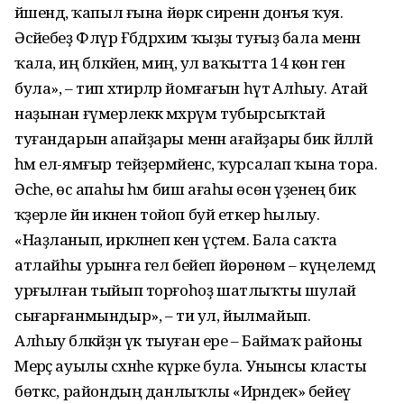
йәшендә, ҡапыл ғына йөрәк сиренән донъя ҡуя.
Әсәйебеҙ Флүрә Ғәбдрәхим ҡыҙы туғыҙ бала менән
ҡала, иң бәләкәйенә, миңә, ул ваҡытта 14 көн генә
була», – тип хәтирәләр йомғағын һүтә Алһыу. Атай
наҙынан ғүмерлеккә мәхрүм тубырсыҡтай
туғандарын апайҙары менән ағайҙары бик йәлләй
һәм ел-ямғыр тейҙермәйенсә, ҡурсалап ҡына тора.
Әсәһе, өс апаһы һәм биш ағаһы өсөн үҙенең бик
ҡәҙерле йән икәнен тойоп буй еткерә һылыу.
«Наҙланып, иркәләнеп кенә үҫтем. Бала саҡта
атлайһы урынға гел бейеп йөрөнөм – күңелемдә
урғылған тыйып торғоһоҙ шатлыҡты шулай
сығарғанмындыр», – ти ул, йылмайып.
Алһыу бәләкәйҙән үк тыуған ере – Баймаҡ районы
Мерәҫ ауылы сәхнәһе күрке була. Унынсы класты
бөткәс, райондың данлыҡлы «Ирәндек» бейеү