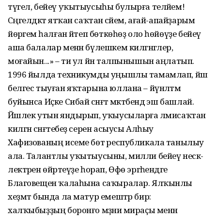
түгел, бейеү уҡытыусыһы булырға теләйем!
Сәңгелдәктә ятҡан саҡтан әсәйем, ағай-апайҙарым
йөрәгемә һалған әйтеп бөткөһөҙ оло һөйөүҙе бейеү
аша балалар менән бүлешкем килгәнгәлер,
моғайын...» – ти ул йән талпынышын аңлатып.
1996 йылда техникумды уңышлы тамамлап, йәш
белгес тыуған яҡтарына юллана – йүнәлтмә
буйынса Иҫке Сибай сәнғәт мәктәбендә эш башлай.
Йәшлек утын яндырып, уҡыусыларға әлмисаҡтан
килгән сәнғәтебеҙ серен асыусы Алһыу
Хафизованың исеме бөтә республикала танылыу
ала. Талантлы уҡытыусыны, милли бейеү нескә­
лектәрен өйрәтеүҙе һорап, Өфө эргәһендәге
Благовещен ҡалаһына саҡыралар. Ялҡынлы
хеҙмәт бында ла матур емештәр бирә:
халҡыбыҙҙың боронғо мәҙәни мираҫы менән