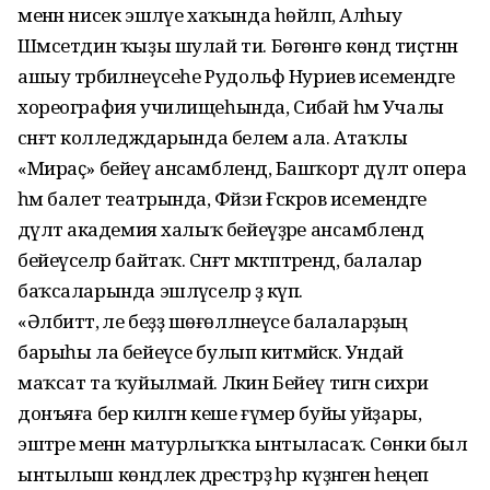
менән нисек эшләүе хаҡында һөйләп, Алһыу
Шәмсетдин ҡыҙы шулай ти. Бөгөнгө көндә тиҫтәнән
ашыу тәрбиәләнеүсеһе Рудольф Нуриев исемен­дәге
хореография училищеһында, Сибай һәм Учалы
сәнғәт колледждарында белем ала. Атаҡлы
«Мираҫ» бейеү ансамблендә, Башҡорт дәүләт опера
һәм балет театрында, Фәйзи Ғәскәров исемендәге
дәүләт академия халыҡ бейеүҙәре ансамблендә
бейеүселәр байтаҡ. Сәнғәт мәктәптәрендә, балалар
баҡсаларында эшләүселәр ҙә күп.
«Әлбиттә, әле беҙҙә шөғөлләнеүсе балаларҙың
барыһы ла бейеүсе булып китмәйәсәк. Ундай
маҡсат та ҡуйылмай. Ләкин Бейеү тигән сихри
донъяға бер килгән кеше ғүмер буйы уйҙары,
эштәре менән матурлыҡҡа ынтыласаҡ. Сөнки был
ынтылыш көндәлек дәрестәрҙә һәр күҙәнәгенә һеңеп