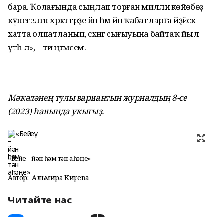
бара. Ҡолағында сыңлап торған милли көйөбөҙ
күнегелгән хәрәкәттәрҙе йәнә һәм йәнә ҡабатларға әйҙәйәсәк –
хатта олпатланып, сәхнәгә сығыуына байтаҡ йыл
үтһә лә», – ти әңгәмәсем.
Мәҡәләнең тулы вариантын журналдың 8-се
(2023) һанында уҡығыҙ.
«Бейеү – йән һәм тән аһәңе»
Автор:
Альмира Кирәева
Читайте нас