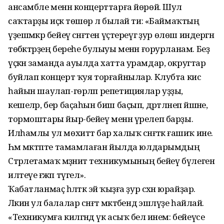
ансамбле менән концерттарға йөрөй. Шул
саҡтарҙы иҫкә төшөрә лә былай ти: «Баймаҡтың
үҙешмәкәр бейеү сәнғәтен үҫтереүгә ҙур өлөш индергән
төбәктәрҙең береһе булыуы менән ғорурланам. Беҙ
үҫкән заманда ауылда хатта урамдар, округтар
буйлап концерт ҡуя торғайнылар. Клубта кис
һайын шаулап-гөрләп репетициялар уҙҙы,
кешеләр, бер баҫаһын биш баҫып, дәртләнеп йәшәне,
тормоштары йыр-бейеү менән үрелеп барҙы.
Илһамлы ул мөхиттә бар халыҡ сәнғәткә ғашиҡ ине.
Һәм мәктәпте тамамлаған йылда юлдарымдың
Стәрлетамаҡ мәҙәниәт техникумының бейеү бүлегенә
илтеүе ғәжәп түгел».
Ҡабатланмаҫ һәләткә эйә ҡыҙға ҙур сәхнә юрайҙар.
Ләкин ул балалар сәнғәт мәктәбендә эшләүҙе һайлай.
«Техникумға килгәндә үк асыҡ белә инем: бейеүсе