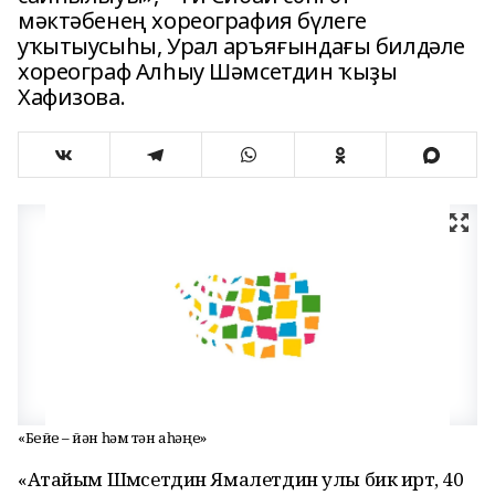
мәктәбенең хореография бүлеге
уҡытыусыһы, Урал аръяғындағы билдәле
хореограф Алһыу Шәмсетдин ҡыҙы
Хафизова.
«Бейеү – йән һәм тән аһәңе»
«Атайым Шәмсетдин Ямалетдин улы бик иртә, 40