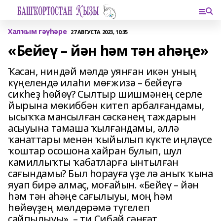
Халҡым гәүһәре
27 АВГУСТА 2023, 10:35
«Бейеү – йән һәм тән аһәңе»
Ҡасан, ниндәй мәлдә уянған икән уның
күңелендә илаһи мөғжизә – бейеүгә
сикһеҙ һөйөү? Сылтыр шишмәнең серле
йырына мөкиббән китеп арбалғандамы,
ысыҡҡа мансылған сәскәнең таждарын
асыуына тамаша ҡылғандамы, әллә
ҡанаттары менән ҡыйылып күкте иңләүсе
ҡоштар осошона хайран булып, шул
камиллыҡты ҡабатларға ынтылған
сағындамы? Был һорауға үҙе лә аныҡ ҡына
яуап бирә алмаҫ, моғайын. «Бейеү – йән
һәм тән аһәңе сағылыуы, моң һәм
һөйөүҙең мөлдөрәмә түгелеп
сайпылыуы», – ти Сибай сәнғәт