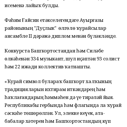
исеменә лайыҡ булды.
Фәһим Ғайсин етәкселегендәге Ауырғазы
районының "Дуҫлык" өлгөлө ҡурайсылар
ансамбле II дәрәжә диплом менән бүләкләнде.
Конкурста Башҡортостандан һәм Силәбе
өлкәһенән 334 музыкант, шул иҫәптән 93 солист
һәм 22 ижади коллектив ҡатнашты.
«Ҡурай символ булараҡ башҡорт халҡының
традицияларын ихтирам иткәндәрҙең һәм
һаҡлағандарҙың һәммәһен дә үҙе тирәләй йыя.
Республикабыҙ гербында һәм флагында ла ҡурай
сәскәһе төшөрөлгән. Ул, элекке кеүек, ата-
бабалар хәтерен һәм Башҡортостандың күп