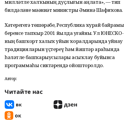
милләтле халҡының дуҫлығын аңлата», — тип
билдәләне мәҙәниәт министры Әминә Шафиҡова.
Хәтерегеҙгә төшөрәбеҙ, Республика ҡурай байрамы
беренсе тапҡыр 2001 йылда уҙғайны. Ул ЮНЕСКО-
ның башҡорт халыҡ уйын ҡоралдарында уйнау
традицияларын үҫтереү һәм йәштәр араһында
һәләтле башҡарыусыларҙы асыҡлау буйынса
программаһы сиктәрендә ойошторолдо.
Автор:
Читайте нас