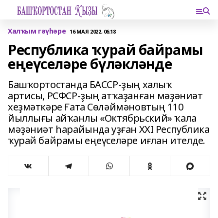
Халҡым гәүһәре
16 МАЯ 2022, 06:18
Республика ҡурай байрамы
еңеүселәре бүләкләнде
Башҡортостанда БАССР-ҙың халыҡ
артисы, РСФСР-ҙың атҡаҙанған мәҙәниәт
хеҙмәткәре Ғата Сөләймәновтың 110
йыллығы айҡанлы «Октябрьский» ҡала
мәҙәниәт һарайында уҙған XXI Республика
ҡурай байрамы еңеүселәре иғлан ителде.