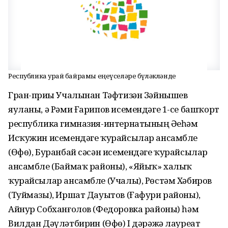
Республика ҡурай байрамы еңеүселәре бүләкләнде
Гран-приҙы Учалынан Тәфтизән Зәйнышев
яуланы, ә Рәми Ғарипов исемендәге 1-се башҡорт
республика гимназия-интернатының Әҙеһәм
Исҡужин исемендәге ҡурайсылар ансамбле
(Өфө), Буранбай сәсән исемендәге ҡурайсылар
ансамбле (Баймаҡ районы), «Яйыҡ» халыҡ
ҡурайсылар ансамбле (Учалы), Рөстәм Хәбиров
(Туймазы), Иршат Дауытов (Ғафури районы),
Айнур Собханғолов (Федоровка районы) һәм
Вилдан Дәүләтбирҙин (Өфө) I дәрәжә лауреат