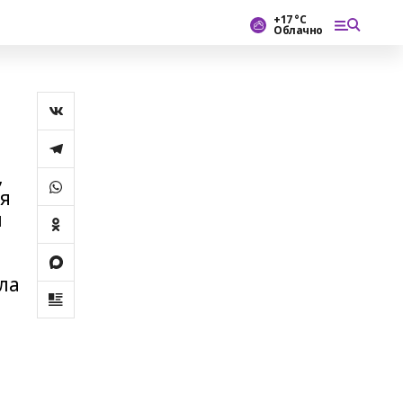
+17 °С
Облачно
,
ъя
п
ла