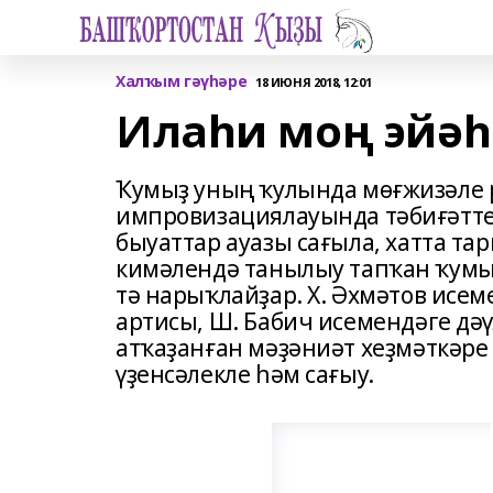
Халҡым гәүһәре
18 ИЮНЯ 2018, 12:01
Илаһи моң эйәһ
Ҡумыҙ уның ҡулында мөғжизәле 
импровизациялауында тәбиғәтте
быуаттар ауазы сағыла, хатта тар
кимәлендә танылыу тапҡан ҡум
тә нарыҡлайҙар. Х. Әхмә­тов ис
артисы, Ш. Бабич исемендәге дә
атҡаҙанған мәҙәниәт хеҙмәткәр
үҙенсәлекле һәм сағыу.