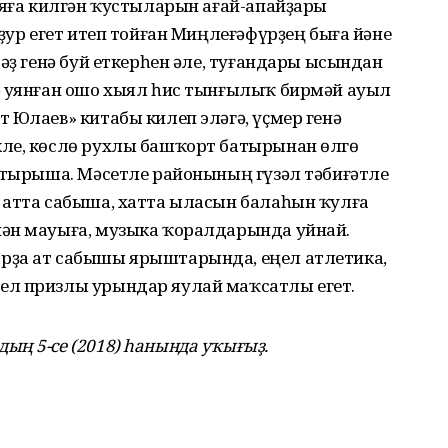
ъяға килгән ҡустыларын ағай-апайҙары
ҙур егет итеп тойған Миңлеғәфүрҙең быға йәне
әҙ генә буй еткерһен әле, туғандары ысындан
ә уянған ошо хыял һис тынғылыҡ бирмәй ауыл
 Юлаев» китабы килеп эләгә, үҫмер генә
ле, көслө рухлы башҡорт батырынан өлгө
а тырыша. Мәсетле районының гүзәл тәбиғәтле
 атта сабыша, хатта ыласын балаһын ҡулға
ән мауыға, музыка ҡоралдарында уйнай.
рҙа ат сабышы ярыштарында, еңел атлетика,
ел призлы урындар яулай маҡсатлы егет.
ың 5-се (2018) һанында уҡығыҙ.