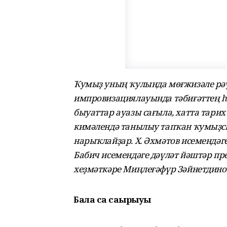
Ҡумыҙ уның ҡулында мөғжизәле рәү
импровизациялауында тәбиғәттең һ
быуаттар ауазы сағыла, хатта тарих
кимәлендә танылыу тапҡан ҡумыҙс
нарыҡлайҙар. Х. Әхмә­тов исемендә
Бабич исемендәге дәүләт йәштәр пр
хеҙмәткәре Миңлеғәфүр Зәйнетдино
Бала саҡ саҡырыуы