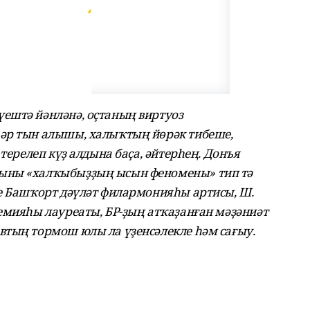
ештә йәнләнә, оҫтаның виртуоз
әр тын алышы, халыҡтың йөрәк тибеше,
 терелеп күҙ алдына баҫа, әйтерһең. Донъя
ыны «халҡыбыҙҙың ысын феномены» тип тә
ге Башҡорт дәүләт филармонияһы артисы,
Ш.
емияһы лауреаты, БР-ҙың атҡаҙанған мәҙәниәт
втың тормош юлы ла үҙенсәлекле һәм сағыу.