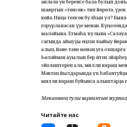
Ғаиләлә ун беренсе бала булып дон
шаяртып «төпсөк» тип йөрөтә, үҙен 
көйә. Ниңә төпсөк булһын ул? Бына 
ғорурланасаҡ үҙе менән. Күңеленд
малайына. Етмәһә, ҡулына «Салауат
сағында айыуҙы еңгән ҡыйыу йөрәк
алып, йәне-тәне менән уға оҡшарғ
Һөләймән ауылын бер итеп эйәрһеҙ
эйәләштереп ала, милли көрәш мен
Мәктәп йылдарында уҡ һабантуйҙа
милли көрәш буйынса алыштарҙа г
Мәҡәләнең тулы вариантын журналд
Читайте нас