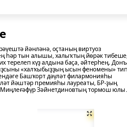
е
рәүештә йәнләнә, оҫтаның виртуоз
ң һәр тын алышы, халыҡтың йөрәк тибеше
их терелеп күҙ алдына баҫа, әйтерһең. Дон
ыҙсыны «халҡыбыҙҙың ысын феномены» ти
емендәге Башҡорт дәүләт филармонияһы
үләт йәштәр премияһы лауреаты, БР-ҙың
е Миңлеғәфүр Зәйнетдиновтың тормош юлы 