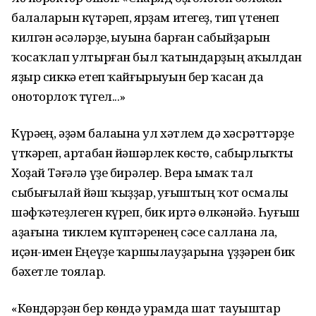
балаларын күтәреп, ярҙам итегеҙ, тип үтенеп
килгән әсәләрҙе, һыуына барған сабыйҙарын
ҡосаҡлап ултырған был ҡатындарҙың аҡылдан
яҙыр сиккә етеп ҡайғырыуын бер ҡасан да
оноторлоҡ түгел...»
Күрәһең, әҙәм балаһына ул хәтлем дә хәсрәттәрҙе
үткәреп, артабан йәшәрлек көстө, сабырлыҡты
Хоҙай Тәғәлә үҙе бирәлер. Вера һымаҡ тал
сыбығылай йәш ҡыҙҙар, һуғыштың ҡот осмалы
шәфҡәтһеҙлеген күреп, бик иртә өлкәнәйә. Һуғыш
аҙағына тиклем күптәренең сәсе салланһа ла,
иҫән-имен Еңеүҙе ҡаршылауҙарына үҙҙәрен бик
бәхетле тоялар.
«Көндәрҙән бер көндә урамда шат тауыштар