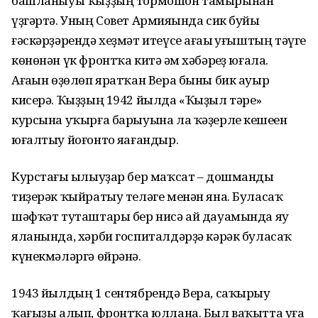
башланыуы ҡыҙҙың тормошон тамырынан
үҙгәртә. Уның Совет Армияһында сик буйы
ғәскәрҙәрендә хеҙмәт итеүсе ағаһы һуғыштың тәүге
көнөнән үк фронтҡа китә һәм хәбәрһеҙ юғала.
Ағаһын өҙөлөп яратҡан Вера быны бик ауыр
кисерә. Ҡыҙҙың 1942 йылда «Ҡыҙыл тәре»
курсына уҡырға барыуына ла ҡәҙерле кешеһен
юғалтыу йоғонто яһағандыр.
Курстағы һылыуҙар бер маҡсат – дошманды
тиҙерәк ҡыйратыу теләге менән яна. Буласаҡ
шәфҡәт туташтары бер нисә ай дауамында яу
яланында, хәрби госпиталдәрҙә кәрәк буласаҡ
күнекмәләргә өйрәнә.
1943 йылдың 1 сентябрендә Вера, саҡырыу
ҡағыҙы алып, фронтҡа юллана. Был ваҡытта уға