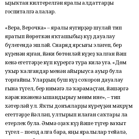
һыҙыҡтан килтерелгән яралы һалдаттарҙы
госпиталгә алалар.
«Вера, Верочка» – яралы яугирҙәр шулай тип
яратып йөрөткән яҡташыбыҙ күҙ дауалау
бүлегендә эшләй. Снаряд ярсығы эләгеп, бер
күҙенән яҙған, йәки бөтөнләй күҙһеҙ ҡалған йәш
кенә егеттәрҙе күп күрергә тура килә уға. «Дөм
һуҡыр ҡалғандар менән айырыуса ауыр була
торғайны. Уларҙың буш күҙ соҡорон дауалау
ғына түгел, бер нимәгә лә ҡарамаҫтан, йәшәргә
кәрәк икәненә ышандырыу мөһим ине», – тип
хәтерләй ул. Яҡты донъяларҙы күреүҙән мәхрүм
егеттәрҙе йәлләп, ултырып илаған саҡтары ла
етерлек була. Әммә оҙаҡ күҙ йәше түгер ваҡыт
түгел – поезд алға бара, яңы яралылар тейәлә,