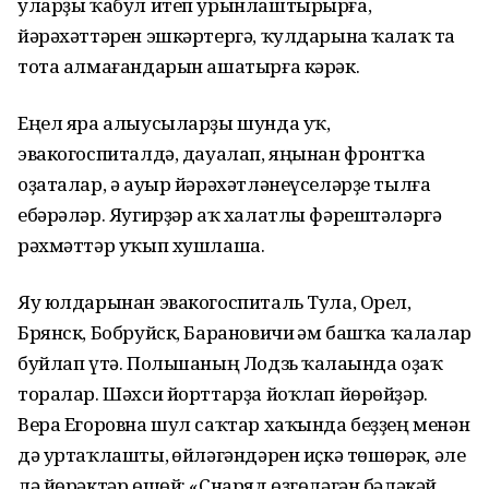
уларҙы ҡабул итеп урынлаштырырға,
йәрәхәттәрен эшкәртергә, ҡулдарына ҡалаҡ та
тота алмағандарын ашатырға кәрәк.
Еңел яра алыусыларҙы шунда уҡ,
эвакогоспиталдә, дауалап, яңынан фронтҡа
оҙаталар, ә ауыр йәрәхәтләнеүселәрҙе тылға
ебәрәләр. Яугирҙәр аҡ халатлы фәрештәләргә
рәхмәттәр уҡып хушлаша.
Яу юлдарынан эвакогоспиталь Тула, Орел,
Брянск, Бобруйск, Барановичи һәм башҡа ҡалалар
буйлап үтә. Польшаның Лодзь ҡалаһында оҙаҡ
торалар. Шәхси йорттарҙа йоҡлап йөрөйҙәр.
Вера Егоровна шул саҡтар хаҡында беҙҙең менән
дә уртаҡлашты, һөйләгәндәрен иҫкә төшөрһәк, әле
лә йөрәктәр өшөй: «Снаряд өҙгөләгән бәләкәй