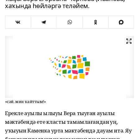
хаҡында һөйләргә теләйем.
«Әсәй, мин ҡайттым!»
Ерекле ауылы һылыуы Вера тыуған ауылы
мәктәбендә ете класты тамамлағандан һуң,
уҡыуын Каменка урта мәктәбендә дауам итә. Яу