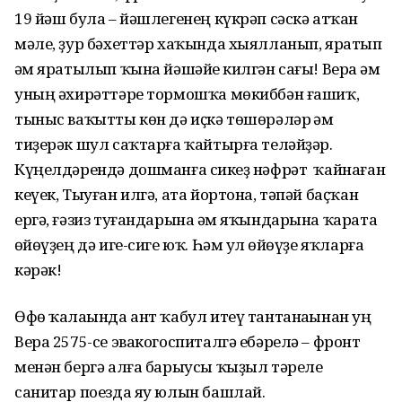
19 йәш була – йәшлегенең күкрәп сәскә атҡан
мәле, ҙур бәхеттәр хаҡында хыялланып, яратып
һәм яратылып ҡына йәшәйһе килгән сағы! Вера һәм
уның әхирәттәре тормошҡа мөкиббән ғашиҡ,
тыныс ваҡытты көн дә иҫкә төшөрәләр һәм
тиҙерәк шул саҡтарға ҡайтырға теләйҙәр.
Күңелдәрендә дошманға сикһеҙ нәфрәт ҡайнаған
кеүек, Тыуған илгә, ата йортона, тәпәй баҫҡан
ергә, ғәзиз туғандарына һәм яҡындарына ҡарата
һөйөүҙең дә иге-сиге юҡ. Һәм ул һөйөүҙе яҡларға
кәрәк!
Өфө ҡалаһында ант ҡабул итеү тантанаһынан һуң
Вера 2575-се эвакогоспиталгә ебәрелә – фронт
менән бергә алға барыусы ҡыҙыл тәреле
санитар поезда яу юлын башлай.