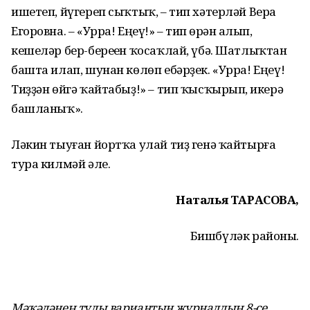
ишетеп, йүгереп сыҡтыҡ, – тип хәтерләй Вера
Егоровна. – «Урра! Еңеү!» – тип һөрән һалып,
кешеләр бер-береһен ҡосаҡлай, үбә. Шатлыҡтан
башта илап, шунан көлөп ебәрҙек. «Урра! Еңеү!
Тиҙҙән өйгә ҡайтабыҙ!» – тип ҡысҡырып, һикерә
башланыҡ».
Ләкин тыуған йортҡа улай тиҙ генә ҡайтырға
тура килмәй әле.
Наталья ТАРАСОВА,
Бишбүләк районы.
Мәҡәләнең тулы вариантын журналдың 8-се