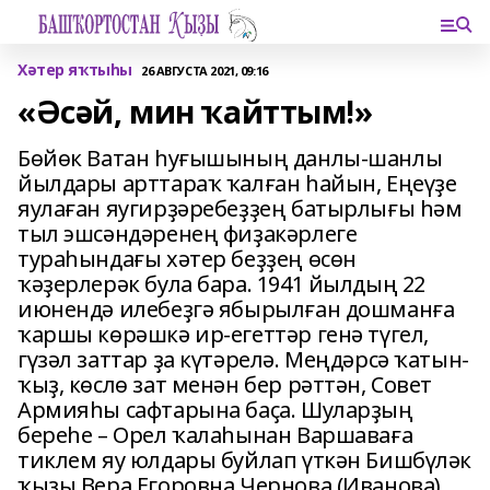
Хәтер яҡтыһы
26 АВГУСТА 2021, 09:16
«Әсәй, мин ҡайттым!»
Бөйөк Ватан һуғышының данлы-шанлы
йылдары арттараҡ ҡалған һайын, Еңеүҙе
яулаған яугирҙәребеҙҙең батырлығы һәм
тыл эшсәндәренең фиҙакәрлеге
тураһындағы хәтер беҙҙең өсөн
ҡәҙерлерәк була бара. 1941 йылдың 22
июнендә илебеҙгә ябырылған дошманға
ҡаршы көрәшкә ир-егеттәр генә түгел,
гүзәл заттар ҙа күтәрелә. Меңдәрсә ҡатын-
ҡыҙ, көслө зат менән бер рәттән, Совет
Армияһы сафтарына баҫа. Шуларҙың
береһе – Орел ҡалаһынан Варшаваға
тиклем яу юлдары буйлап үткән Бишбүләк
ҡыҙы Вера Егоровна Чернова (Иванова)