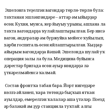
Эшелонға теҙелгән вагондар төрлө-төрлө була:
таҡтанан эшләнгәндәре – аттар һәм һыйырҙар
өсөн. Кухня, мунса, кер йыуыу урыны, ашхана ла
таҡта вагондарҙа ҡулайлаштырылған. Бер нисә
вагон, һәндерәләр һәм буржуйка мейесе ҡуйылып,
хәрби госпиталь өсөн яйлаштырылған. Ҡыҙҙар
айырым вагондарҙа йәшәй. Эшелонда шулай уҡ
операция залы ла була. Медицина буйынса
дәрестәр бригада өсөн ауыр көндәрҙә лә
үткәрелмәйенсә ҡалмай.
Состав фронтҡа табан бара. Йорт нигеҙҙәре
көлгә әйләнеп, ҡара төтөндә быҫҡып ятҡан
ауылдар, емерелгән ҡалалар аша үтәләр. Поезд
һәр бәләкәй һәм ҙур станцияла туҡтай: алғы