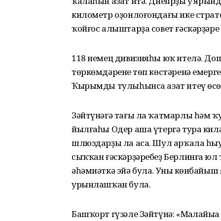
ҡалаһын азат итә. Днепрҙың уң яр
километр оҙонлоғондағы ике страт
ҡойғос алыштарҙа совет ғәскәрҙәре
118 немец дивизияһы юҡ ителә. До
төркөмдәренең төп көстәренә емерге
Ҡырымды тулыһынса азат итеү өс
Зәйтүнәгә тағы ла ҡатмарлы һәм ҡу
йылғаһы Одер аша үтергә тура килә
шлюздарҙы ла аса. Шул арҡала һыу 
сыҡҡан ғәскәрҙәребеҙ Берлинға юл 
әһәмиәткә эйә була. Уның көнбайыш
урынлашҡан була.
Башҡорт гүзәле Зәйтүнә: «Маң­лайыңа