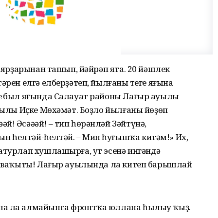
, ярҙарынан ташып, йәйрәп ята. 20 йәшлек
әрен елгә елберҙәтеп, йылғаның теге яғына
ең был яғында Салауат районы Лағыр ауылы
ауылы Иҫке Мөхәмәт. Боҙло йылғаны йөҙөп
й! Әсәәәй! – тип һөрәнләй Зәйтүнә,
 һелтәй-һелтәй. – Мин һуғышҡа китәм!» Их,
атурлап хушлашырға, ут эсенә ингәндә
уң ваҡыты! Лағыр ауылында ла китеп барышлай
ша ла алмайынса фронтҡа юллана һылыу ҡыҙ.