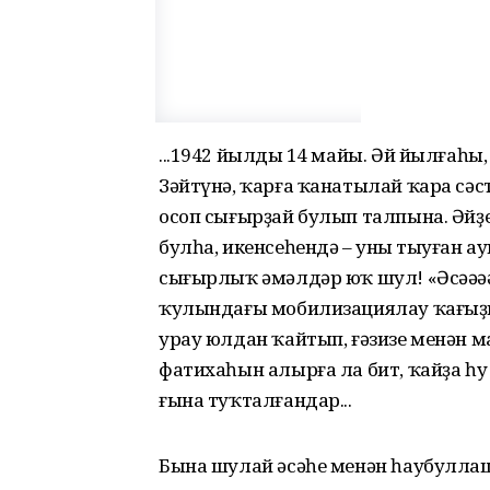
...1942 йылдың 14 майы. Әй йылғаһы
Зәйтүнә, ҡарға ҡанатылай ҡара сәст
осоп сығырҙай булып талпына. Әйҙ
булһа, икенсеһендә – уның тыуған 
сығырлыҡ әмәлдәр юҡ шул! «Әсәәәәә
ҡулындағы мобилизациялау ҡағыҙын
урау юлдан ҡайтып, ғәзизе менән м
фатихаһын алырға ла бит, ҡайҙа һ
ғына туҡталғандар...
Бына шулай әсәһе менән һаубулла