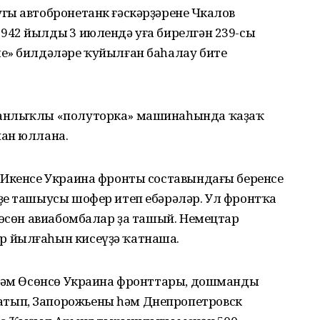
ы автобронетанк ғәскәрҙәренең Чкалов
42 йылдың 3 июлендә уға бирелгән 239-сы
е» билдәләре ҡуйылған баһалау бите
данлыҡлы «полуторка» машинаһында ҡаҙаҡ
нан юллана.
 Икенсе Украина фронты составындағы беренсе
ҙе ташыусы шофер итеп ебәрәләр. Ул фронтҡа
 өсөн авиабомбалар ҙа ташый. Немецтар
 йылғаһын кисеүҙә ҡатнаша.
 һәм Өсөнсө Украина фронттары, дошмандың
тып, Запорожьены һәм Днепропетровск