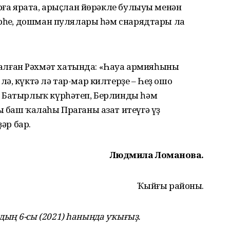
арға ярата, арыҫлан йөрәкле булыуы менән
ерһең, дошман пулялары һәм снарядтары ла
ған Рәхмәт хатында: «Һауа армияһының
ә, күктә лә тар-мар килтерҙе – Һеҙ ошо
. Батырлыҡ күрһәтеп, Берлинды һәм
 баш ҡалаһы Праганы азат итеүгә үҙ
ҙәр бар.
Людмила Лоҡманова.
Ҡыйғы районы.
ың 6-сы (2021) һанында уҡығыҙ.