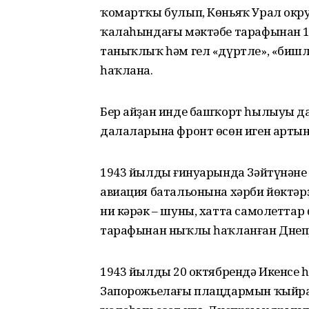
ҡомартҡы булып, Көньяҡ Урал округ
ҡалаһындағы мәктәбе тарафынан 19
таныҡлыҡ һәм гел «дүртле», «бишл
һаҡлана.
Бер айҙан инде башҡорт һылыуы 
далаларына фронт өсөн иген арты
1943 йылдың ғинуарында Зәйтүнәне
авиация батальонына хәрби йөктәр
ни кәрәк – шуны, хатта самолеттар
тарафынан ныҡлы һаҡланған Днепр
1943 йылдың 20 октябрендә Икенсе
Запорожьелағы плацдармын ҡыйра