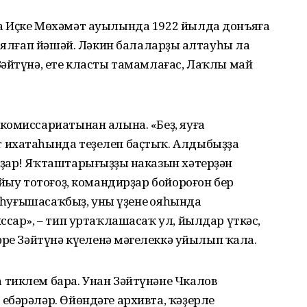
а Иҫке Мөхәмәт ауылында 1922 йылда донъяға
 ялғап йәшәй. Ләкин балаларҙың алтауһы ла
Зәйтүнә, ете класты тамамлағас, Лаҡлы май
комиссариатынан алына. «Беҙ, яуға
 ихатаһында теҙелеп баҫтыҡ. Алдыбыҙҙа
ҙар! Яҡташтарығыҙҙың наказын хәтерҙән
ыйыу тотоғоҙ, командирҙар бойороғон бер
е һуғышасаҡбыҙ, уны үҙенең ояһында
ссар», – тип уртаҡлашасаҡ ул, йылдар үткәс,
ре Зәйтүнә күңеленә мәңгелеккә уйылып ҡала.
тиклем бара. Унан Зәйтүнәне Чкалов
ебәрәләр. Өйөндәге архивта, ҡәҙерле