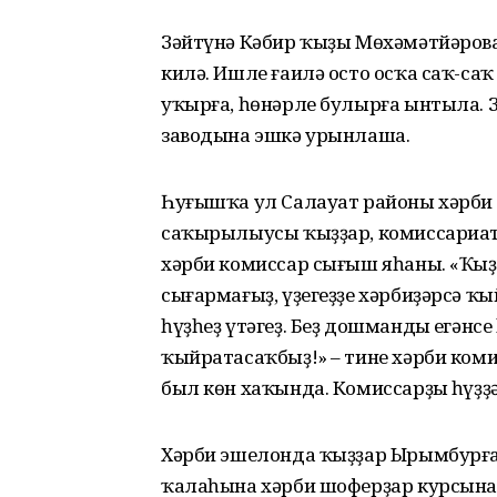
Зәйтүнә Кәбир ҡыҙы Мөхәмәтйәров
килә. Ишле ғаилә осто осҡа саҡ-саҡ
уҡырға, һөнәрле булырға ынтыла. 
заводына эшкә урынлаша.
Һуғышҡа ул Салауат районы хәрби 
саҡырылыусы ҡыҙҙар, комиссариат
хәрби комиссар сығыш яһаны. «Ҡыҙ
сығармағыҙ, үҙегеҙҙе хәрбиҙәрсә ҡ
һүҙһеҙ үтәгеҙ. Беҙ дошманды еңгәнс
ҡыйратасаҡбыҙ!» – тине хәрби коми
был көн хаҡында. Комиссарҙың һүҙҙә
Хәрби эшелонда ҡыҙҙар Ырымбурға 
ҡалаһына хәрби шоферҙар курсына 