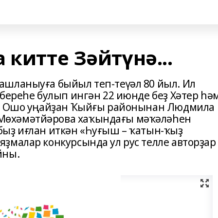
 китте Зәйтүнә...
ашланыуға быйыл теп-теүәл 80 йыл. Ил
береһе булып ингән 22 июнде беҙ Хәтер һә
ҙ. Ошо уңайҙан Ҡыйғы районынан Людмила
Мөхәмәтйәрова хаҡындағы мәҡәләһен
ыҙ иғлан иткән «Һуғыш – ҡатын-ҡыҙ
ҙмалар конкурсында ул рус телле авторҙар
йны.