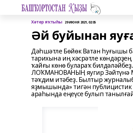
Хәтер яҡтыһы
29 ИЮНЯ 2021, 02:05
Әй буйынан яуға
Дәһшәтле Бөйөк Ватан һуғышы б
тарихына иң хәсрәтле көндәрҙең 
ҡайғы көнө булараҡ билдәләйбе
ЛОҠМАНОВАНЫҢ яугир Зәйтүнә 
тәҡдим итәбеҙ. Былтыр журналыб
яҙмышында» тигән публицистик я
араһында еңеүсе булып танылға