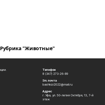
Рубрика "Животные"
ции.
Телефон
8 (347) 273-26-89
Эл. почта
bashkizi2022@mail.ru
Адрес
г. Уфа, ул. 50-летия Октября, 13, 7-й
этаж