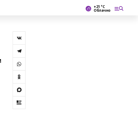
+21 °С
Облачно
м