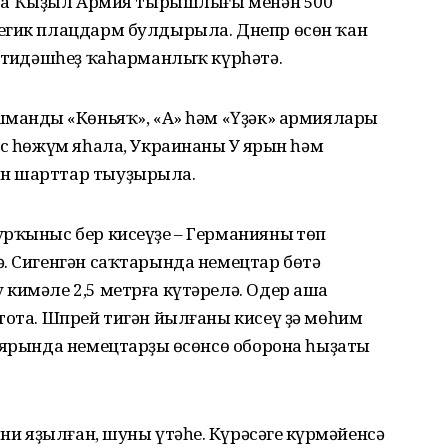
ында Ҡыҙыл Армия тырышлығы менән 500
егик плацдарм булдырыла. Днепр өсөн ҡан
 тиңдәшһеҙ ҡаһарманлыҡ күрһәтә.
шмандың «Көньяҡ», «А» һәм «Үҙәк» армиялары
с һөжүм яһала, Украинаның Уң ярын һәм
өн шарттар тыуҙырыла.
рҡыныс бер кисеүҙе – Германияның төп
. Сигенгән саҡтарында немецтар бөтә
кимәле 2,5 метрға күтәрелә. Одер аша
тота. Шпрей тигән йылғаны кисеү ҙә мөһим
 ярында немецтарҙың өсөнсө оборона һыҙаты
 ни яҙылған, шуны үтәһең. Күрәсәгең күрмәйенсә