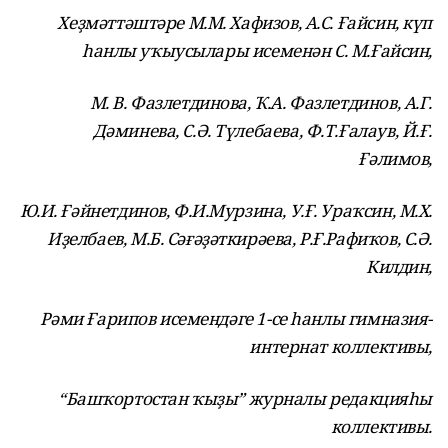
Хеҙмәттәштәре М.М. Хафизов, А.С. Ғайсин, күп
һанлы уҡыусылары исеменән С. М.Ғайсин,
М. В. Фазлетдинова, Ҡ.А. Фазлетдинов,
А.Г.
Дәминева, С.Ә. Түлебаева, Ф.Т.Ғалаув, Й.Ғ.
Ғәлимов,
Ю.И. Ғәйнетдинов, Ф.И.Мурзина,
У.Ғ. Ураҡсин, М.Х.
Иҙелбаев,
М.Б. Сәғәҙәткирәева, Р.Ғ.Рафиҡов, С.Ә.
Килдин,
Рәми Ғарипов исемендәге 1-се һанлы гимназия-
интернат коллективы,
“Башҡортостан ҡыҙы” журналы редакцияһы
коллективы.