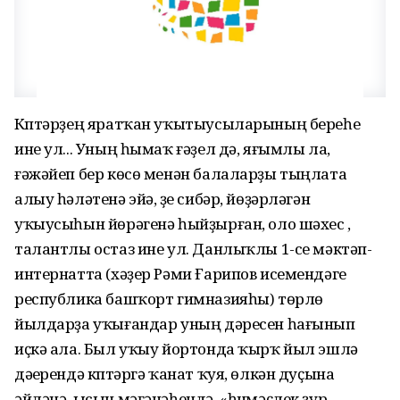
Күптәрҙең яратҡан уҡытыусыларының береһе
ине ул... Уның һымаҡ ғәҙел дә, яғымлы ла,
ғәжәйеп бер көсө менән балаларҙы тыңлата
алыу һәләтенә эйә, үҙе сибәр, йөҙәрләгән
уҡыусыһын йөрәгенә һыйҙырған, оло шәхес ,
талантлы остаз ине ул. Данлыҡлы 1-се мәктәп-
интернатта (хәҙер Рәми Ғарипов исемендәге
республика башҡорт гимназияһы) төрлө
йылдарҙа уҡығандар уның дәресен һағынып
иҫкә ала. Был уҡыу йортонда ҡырҡ йыл эшләү
дәүерендә күптәргә ҡанат ҡуя, өлкән дуҫына
әйләнә, ысын мәғәнәһендә, «һүнмәҫлек ҙур