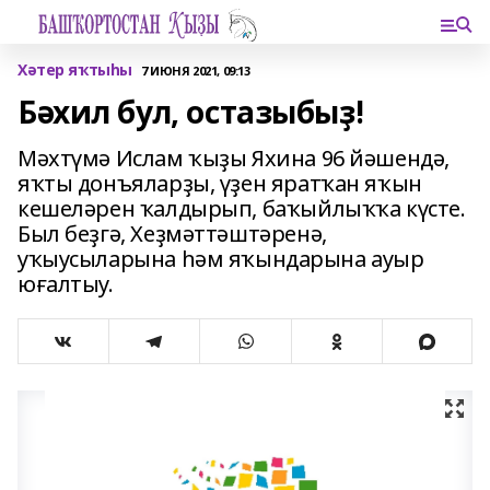
Хәтер яҡтыһы
7 ИЮНЯ 2021, 09:13
Бәхил бул, остазыбыҙ!
Мәхтүмә Ислам ҡыҙы Яхина 96 йәшендә,
яҡты донъяларҙы, үҙен яратҡан яҡын
кешеләрен ҡалдырып, баҡыйлыҡҡа күсте.
Был беҙгә, Хеҙмәттәштәренә,
уҡыусыларына һәм яҡындарына ауыр
юғалтыу.