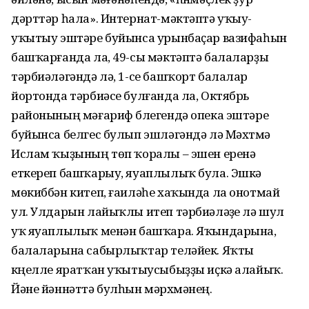
дәрттәр һала». Интернат-мәктәптә уҡыу-
уҡытыу эштәре буйынса урынбаҫар вазифаһын
башҡарғанда ла, 49-сы мәктәптә балаларҙы
тәрбиәләгәндә лә, 1-се башҡорт балалар
йортонда тәрбиәсе булғанда ла, Октябрь
районының мәғариф бүлегендә опека эштәре
буйынса белгес булып эшләгәндә лә Мәхтүмә
Ислам ҡыҙының төп ҡоралы – эшен еренә
еткереп башҡарыу, яуаплылыҡ була. Эшкә
мөкиббән китеп, ғаиләһе хаҡында ла онотмай
ул. Улдарын лайыҡлы итеп тәрбиәләүҙе лә шул
уҡ яуаплылыҡ менән башҡара. Яҡындарына,
балаларына сабырлыҡтар теләйек. Яҡты
күңелле яратҡан уҡытыусыбыҙҙы иҫкә алайыҡ.
Йәне йәннәттә булһын мәрхүмәнең.