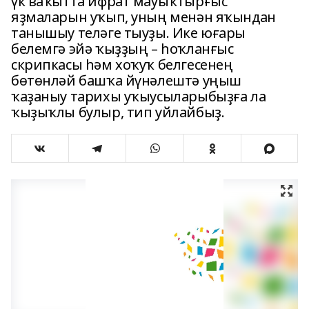
үк ваҡытта ифрат мауыҡтырғыс
яҙмаларын уҡып, уның менән яҡындан
танышыу теләге тыуҙы. Ике юғары
белемгә эйә ҡыҙҙың – һоҡланғыс
скрипкасы һәм хоҡуҡ белгесенең
бөтөнләй башҡа йүнәлештә уңыш
ҡаҙаныу тарихы уҡыусыларыбыҙға ла
ҡыҙыҡлы булыр, тип уйлайбыҙ.