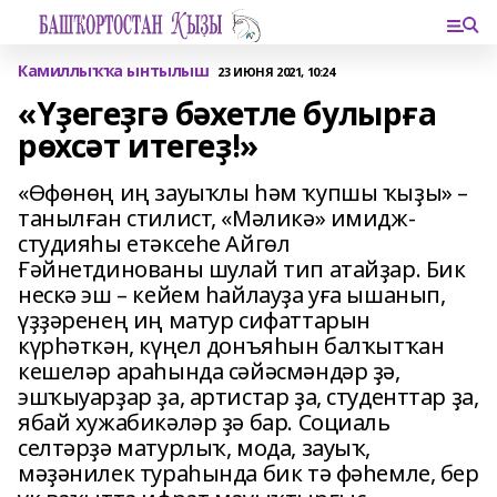
Камиллыҡҡа ынтылыш
23 ИЮНЯ 2021, 10:24
«Үҙегеҙгә бәхетле булырға
рөхсәт итегеҙ!»
«Өфөнөң иң зауыҡлы һәм ҡупшы ҡыҙы» –
танылған стилист, «Мәликә» имидж-
студияһы етәксеһе Айгөл
Ғәйнетдинованы шулай тип атайҙар. Бик
нескә эш – кейем һайлауҙа уға ышанып,
үҙҙәренең иң матур сифаттарын
күрһәткән, күңел донъяһын балҡытҡан
кешеләр араһында сәйәсмәндәр ҙә,
эшҡыуарҙар ҙа, артистар ҙа, студенттар ҙа,
ябай хужабикәләр ҙә бар. Социаль
селтәрҙә матурлыҡ, мода, зауыҡ,
мәҙәнилек тураһында бик тә фәһемле, бер