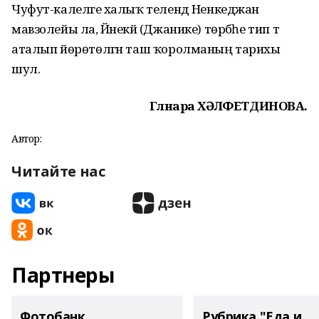
Чуфут-калеләге халыҡ телендә Ненкеджан
мавзолейы ла, Йәнекәй (Джанике) төрбәһе тип тә
аталып йөрөтөлгән таш ҡоролманың тарихы
шул.
Гөлнара ХӘЛФЕТДИНОВА.
Автор:
Читайте нас
Партнеры
Фотобанк
Рубрика "Еда и