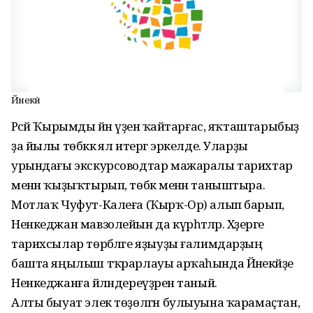
Йәнекәй
Рәсәй Ҡырымды йәнә үҙенә ҡайтарғас, яҡташтарыбыҙ
ҙа йылы төбәккә ял итергә эркелде. Уларҙы
урындағы экскурсоводтар мажаралы тарихтар
менән ҡыҙыҡтырып, төбәк менән таныштыра.
Мотлаҡ Чуфут-Калеға (Ҡырҡ-Ор) алып барып,
Ненкеджан мавзолейын да күрһәтәләр. Хәҙерге
тарихсылар төрбәләге яҙыуҙы ғалимдарҙың
башта яңылыш тәҡрарлауы арҡаһында Йәнекәйҙе
Ненкеджанға әйләндереүҙәрен таный.
Алты быуат элек төҙөлгән булыуына ҡарамаҫтан,