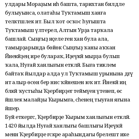
улдары Мораҙым иһә башта, тарихтан билдәле
булыуынса, олатаһы Туҡтамыш ханға
теләктәшлек итә. Был ҡот осҡос һуғышта
Туҡтамыш үлтерелә, Алтын Урҙа тарҡала
башлай. Сыңғыҙ нәҫеле генә хан була ала,
тамырҙарында бөйөк Сыңғыҙ ҡаны аҡҡан
Йәнекәйҙең ире булараҡ, Иҙеүкәй мырҙа булып
ҡала, Нуғай ханлығын етәкләй. Быға тиклем
байтаҡ йылдар алда ул Туҡтамыш урынына дәғүә
итә алыр өсөн бер нисә ҡәйнешен юҡ итә. Йәнекәй иң
бәләкәй ҡустыһы Ҡәҙербирҙегә теймәүен үтенеп, өс
йәшлек малайҙы Ҡырымға, әсәһенең тыуған яғына
йәшерә.
Буй еткергәс, Ҡәҙербирҙе Ҡырым ханлығын етәкләй.
1420 йылда Нуғай ханлығы башлығы Иҙеүкәй
менән Ҡәҙербирҙе ғәскәре араһындағы бәрелештә ике