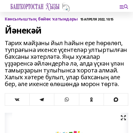
Көнсығыштың бөйөк ҡатындары
15 АПРЕЛЯ 2022, 10:15
Йәнекәй
Тарих майҙаны йыл һайын ере һөрөлөп,
тупрағына икенсе үҫентеләр ултыртылған
баҡсаны хәтерләтә. Яңы хужалар
үҙҙәренсә әйләндерһә лә, алда үҫкән үлән
тамырҙарын тулыһынса ҡорота алмай.
Халыҡ хәтере булып, улар баҡсаның әле
бер, әле икенсе өлөшөндә морон төртә.