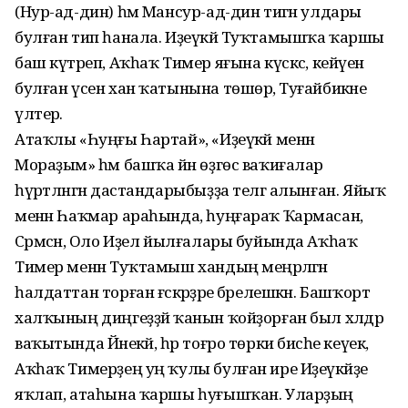
(Нур-ад-дин) һәм Мансур-ад-дин тигән улдары
булған тип һанала. Иҙеүкәй Туҡтамышҡа ҡаршы
баш күтәреп, Аҡһаҡ Тимер яғына күскәс, кейәүенә
булған үсен хан ҡатынына төшөрә, Туғайбикәне
үлтерә.
Атаҡлы «Һуңғы Һартай», «Иҙеүкәй менән
Мораҙым» һәм башҡа йән өҙгөс ваҡиғалар
һүрәтләнгән дастандарыбыҙҙа телгә алынған. Яйыҡ
менән Һаҡмар араһында, һуңғараҡ Ҡармасан,
Сәрмәсән, Оло Иҙел йылғалары буйында Аҡһаҡ
Тимер менән Туҡтамыш хандың меңәрләгән
һалдаттан торған ғәскәрҙәре бәрелешкән. Башҡорт
халҡының диңгеҙҙәй ҡанын ҡойҙорған был хәлдәр
ваҡытында Йәнекәй, һәр тоғро төрки бисәһе кеүек,
Аҡһаҡ Тимерҙең уң ҡулы булған ире Иҙеүкәйҙе
яҡлап, атаһына ҡаршы һуғышҡан. Уларҙың