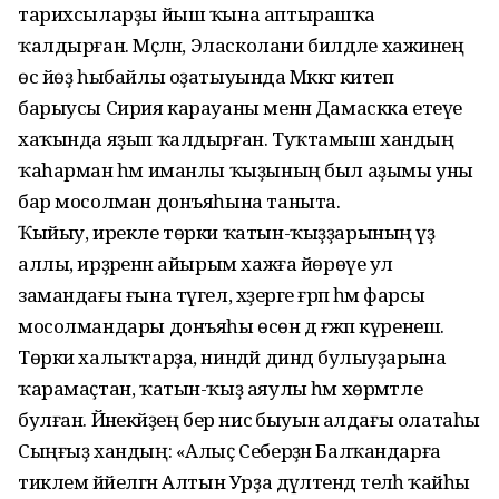
тарихсыларҙы йыш ҡына аптырашҡа
ҡалдырған. Мәҫәлән, Эласколани билдәле хажиәнең
өс йөҙ һыбайлы оҙатыуында Мәккәгә китеп
барыусы Сирия карауаны менән Дамаскка етеүе
хаҡында яҙып ҡалдырған. Туҡтамыш хандың
ҡаһарман һәм иманлы ҡыҙының был аҙымы уны
бар мосолман донъяһына таныта.
Ҡыйыу, ирекле төрки ҡатын-ҡыҙҙарының үҙ
аллы, ирҙәренән айырым хажға йөрөүе ул
замандағы ғына түгел, хәҙерге ғәрәп һәм фарсы
мосолмандары донъяһы өсөн дә ғәжәп күренеш.
Төрки халыҡтарҙа, ниндәй диндә булыуҙарына
ҡарамаҫтан, ҡатын-ҡыҙ аяулы һәм хөрмәтле
булған. Йәнекәйҙең бер нисә быуын алдағы олатаһы
Сыңғыҙ хандың: «Алыҫ Себерҙән Балҡандарға
тиклем йәйелгән Алтын Урҙа дәүләтендә теләһә ҡайһы