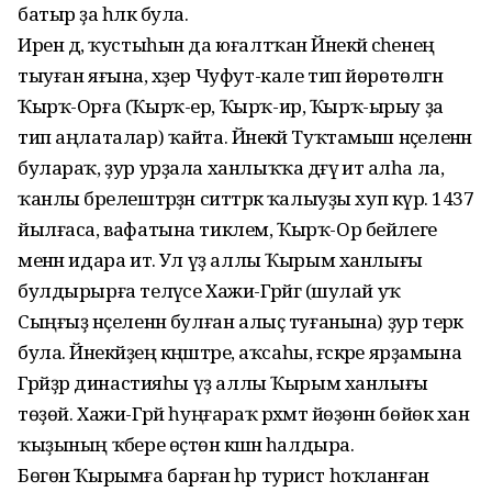
батыр ҙа һәләк була.
Ирен дә, ҡустыһын да юғалтҡан Йәнекәй әсәһенең
тыуған яғына, хәҙер Чуфут-кале тип йөрөтөлгән
Ҡырҡ-Орға (Ҡырҡ-ер, Ҡырҡ-ир, Ҡырҡ-ырыу ҙа
тип аңлаталар) ҡайта. Йәнекәй Туҡтамыш нәҫеленән
булараҡ, ҙур урҙала ханлыҡҡа дәғүә итә алһа ла,
ҡанлы бәрелештәрҙән ситтәрәк ҡалыуҙы хуп күрә. 1437
йылғаса, вафатына тиклем, Ҡырҡ-Ор бейлеге
менән идара итә. Ул үҙ аллы Ҡырым ханлығы
булдырырға теләүсе Хажи-Гәрәйгә (шулай уҡ
Сыңғыҙ нәҫеленән булған алыҫ туғанына) ҙур терәк
була. Йәнекәйҙең кәңәштәре, аҡсаһы, ғәскәре ярҙамына
Гәрәйҙәр династияһы үҙ аллы Ҡырым ханлығы
төҙөй. Хажи-Гәрәй һуңғараҡ рәхмәт йөҙөнән бөйөк хан
ҡыҙының ҡәбере өҫтөнә кәшәнә һалдыра.
Бөгөн Ҡырымға барған һәр турист һоҡланған