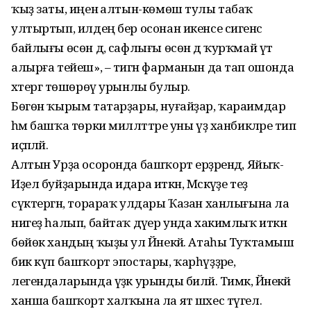
ҡыҙ заты, иңенә алтын-көмөш тулы табаҡ
ултыртып, илдең бер осонан икенсе сигенәсә
байлығы өсөн дә, сафлығы өсөн дә ҡурҡмай үтә
алырға тейеш», – тигән фарманын да тап ошонда
хәтергә төшөрөү урынлы булыр.
Бөгөн ҡырым татарҙары, нуғайҙар, ҡараимдар
һәм башҡа төрки милләттәре уны үҙ ханбикәләре тип
иҫәпләй.
Алтын Урҙа осоронда башҡорт ерҙәрендә, Яйыҡ-
Иҙел буйҙарында идара иткән, Мәскәүҙе теҙ
сүктергән, торараҡ улдары Ҡазан ханлығына ла
нигеҙ һалып, байтаҡ дәүер унда хакимлыҡ иткән
бөйөк хандың ҡыҙы ул Йәнекәй. Атаһы Туҡтамыш
бик күп башҡорт эпостары, ҡарһүҙҙәре,
легендаларында үҙәк урынды биләй. Тимәк, Йәнекәй
ханша башҡорт халҡына ла ят шәхес түгел.