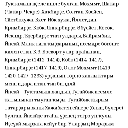
Туҡтамыш нәҫеле ишле булған. Мөхәммәт, Шаҡар
(Чаҡар, Чекре), Хаҡбирҙе, Солтан-Хөсәйен,
Сәйетбәкхужа, Бәхет-Ибәк хужа, Йәләлетдин,
Кәримбирҙе, Көбәк, Яппарбирҙе, Әбүсәйет, Көсөк,
Искәндәр, Ҡәҙербирҙе тигән улдары, Байрамбикә,
Йәнекәй, Мәликә тигән ҡыҙҙарының исемдәре бөгөнгәсә
килеп еткән. К.Э. Босворт улар араһынан,
Кәримбирҙе (1412–1414), Көбәк (1414–1417),
Яппарбирҙе (1417–1419), Олоғ Мөхәммәт (1419–
1420, 1427–1233) урҙаның төрлө ханлыҡтары
менән идара иткән, тип билдәләй.
Йәнекәй – Туҡтамыш хандың Туғайбикә исемле
ҡатынынан тыуған ҡыҙы. Туғайбикә ҡырым
татарҙары ханы Хажибәктең ейәнсәре (бәлки, бүләсәре)
булған. Йәнекәйҙе атаһы үҙенең тоғро уң ҡулы
Иҙеүкәй мырҙаға кейәүгә бирә. Уларҙың Мораҙым