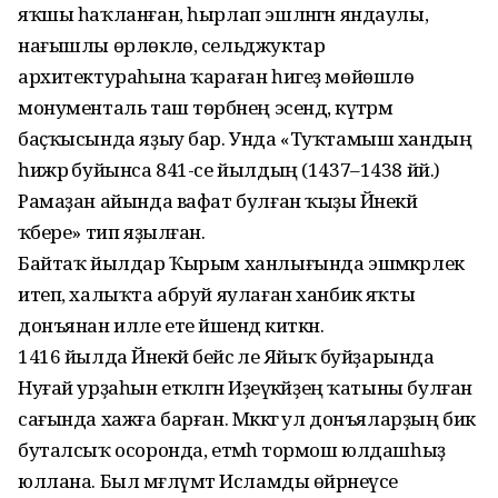
яҡшы һаҡланған, һырлап эшләнгән яндаулы,
нағышлы өрлөклө, сельджуктар
архитектураһына ҡараған һигеҙ мөйөшлө
монументаль таш төрбәнең эсендә, күтәрмә
баҫҡысында яҙыу бар. Унда «Туҡтамыш хандың
һижрә буйынса 841-се йылдың (1437–1438 йй.)
Рамаҙан айында вафат булған ҡыҙы Йәнекәй
ҡәбере» тип яҙылған.
Байтаҡ йылдар Ҡырым ханлығында эшмәкәрлек
итеп, халыҡта абруй яулаған ханбикә яҡты
донъянан илле ете йәшендә киткән.
1416 йылда Йәнекәй бейсә әле Яйыҡ буйҙарында
Нуғай урҙаһын етәкләгән Иҙеүкәйҙең ҡатыны булған
сағында хажға барған. Мәккәгә ул донъяларҙың бик
буталсыҡ осоронда, етмәһә тормош юлдашһыҙ
юллана. Был мәғлүмәт Исламды өйрәнеүсе