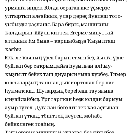
урманға индек. Юлда осраған ике үҫмерҙе
ултыртып алғайныҡ, улар дөрөҫ йүнәлеш тото­
уыбыҙҙы раҫланы. Бара биргәс, машинаны
ҡалдырып, йәйәүләп киттек. Егерме минуттай
атланыҡ һәм бына – ҡаршыбыҙҙа Ҡыҙылташ
ҡаяһы!
Юҡ, әле ҡаяның үҙенә барып етмәгәнбеҙ, йылға үҙәне
буйлап бер саҡрымдайға һуҙылған алһыу-
ҡыҙғылт бейек таш диуарын ғына күрәбеҙ. Тимер
юлсыларҙың ташландыҡ йортонан бер нисә
һуҡмаҡ китә. Шуларҙың береһенән тау яғына
ыңғайлайбыҙ. Үргә тартҡан һөҙәк юлдан барыуы
ауыр түгел. Дуғалай бөгөлгән текә ҡая аҫтынан
буйлап үткәндә, тәбиғәттең ҡеүәтен, мөһабәт
бөйөклөгөн тояһың.
Тағы егерме минуттай атлағас, беҙ сәйәхәтебеҙ