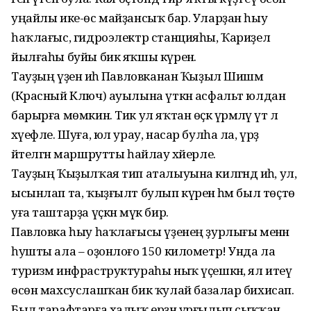
уңайлы ике-өс майҙансыҡ бар. Уларҙан һыу
һаҡлағыс, гидроэлектр станцияһы, Ҡариҙел
йылғаһы буйы бик яҡшы күренә.
Тауҙың үҙенә иһә Павловканан Ҡыҙыл Шишмә
(Красный Ключ) ауылына үткән асфальт юлдан
барырға мөмкин. Тик ул яҡтан өҫкә үрмәләү үтә лә
хәүефле. Шуға, юл урау, насар булһа ла, үрҙә
әйтелгән маршрутты һайлау хәйерле.
Тауҙың Ҡыҙылҡая тип аталыуына килгәндә иһә, ул,
ысынлап та, ҡыҙғылт булып күренә һәм был төҫтө
уға таштарҙа үҫкән мүк бирә.
Павловка һыу һаҡлағысы үҙенең ҙурлығы менән
һушты ала – оҙонлоғо 150 километр! Унда ла
туризм инфраструктураһы ныҡ үҫешкән, ял итеү
өсөн махсуслашҡан бик ҡулай базалар бихисап.
Был тарафтарға халыҡ ерҙән урғылып сыҡҡан