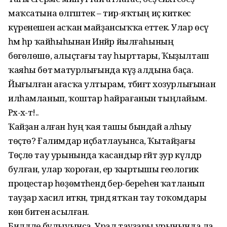
маҡсатына өлгәштек – тирә-яҡтың иҫ киткес
күренешен асҡан майҙансыҡҡа еттек. Улар өсәү
һәм һәр ҡайһыһынан Инйәр йылғаһының
бөгөлөшө, алыҫтағы тау һырттары, Ҡыҙылташ
ҡаяһы бөтә матурлығында күҙ алдына баҫа.
Йығылған ағасҡа ултырам, тәбиғәт хозурлығынан
илһамланып, ҡоштар һайрағанын тыңлайым.
Рәх-хә-әт!..
Ҡайҙан алған һуң ҡая ташы бындай алһыу
төҫтө? Ғалимдар иҫбатлауынса, Ҡытайҙағы
Төҫлө тау урынында ҡасандыр ғәйәт ҙур күлдәр
булған, улар ҡороған, ер ҡыртышы геологик
процестар һөҙөмтәһендә бер-береһенә ҡатланып
тауҙар хасил иткән, тәрәндә ятҡан тау тоҡомдары
көн битенә асылған.
Билдәле булыуынса, Урал тауҙары урынында ла