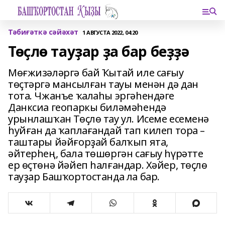
Тәбиғәткә сәйәхәт
1 АВГУСТА 2022, 04:20
Төҫлө тауҙар ҙа бар беҙҙә
Мөғжизәләргә бай Ҡытай иле сағыу
төҫтәргә мансылған тауы менән дә дан
тота. Чжанъе ҡалаһы эргәһендәге
Данксиа геопаркы биләмәһендә
урынлашҡан Төҫлө тау ул. Исеме есеменә
һуйған да ҡаплағандай тап килеп тора –
таштары йәйғорҙай балҡып ята,
әйтерһең, бала төшөргән сағыу һүрәтте
ер өҫтөнә йәйеп һалғандар. Хәйер, төҫлө
тауҙар Башҡортостанда ла бар.