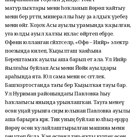
матурлыҡтары менән һоҡланып йөрөп ҡайтыу
менән бер рәттән, минераллы һыу ҙа алдыҡ үҙебеҙ
менән өйгә. Ҡоҙоҡ Асы ауылы урамында ҡаҙылған,
уға юлды ауыл халҡы ихлас өйрәтеп ебәрҙе.
Өфөнән юлланған сәйәхәтселәр, «Өфө – Инйәр» электр
поезында килеп, Ҡыҙылташ ҡаяһына
Берештамаҡ ауылы аша барып етә ала. Ул Инйәр
йылғаһы буйлап Асы менән Йөйәк ауылдары
араһында ята. Юл сама менән өс сәғәтлек.
Башҡортостанда тағы бер Ҡыҙылҡая тауы бар.
Ул Нуриман районындағы Павловка һыу
һаҡлағысы янында урынлашҡан. Тауға менеү
өсөн уңай урынға сиҙәм юлынан Павловка ауылы
аша барырға кәрәк. Тик уның буйлап юлһыҙ ерҙәрҙә
йөрөү өсөн ҡулайлаштырылған машина менән
генә үтеп була. Ҡая өҫтөндә тирә-яҡты күҙәтеү өсөн