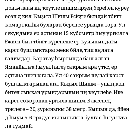
донъялағы иң ҡеүәтле шишмәләрҙең береһен күреү
өсөн дә килә. Ҡыҙыл Шишмә Рәсәйҙәге бындай тәбиғәт
ҡомартҡыһы булараҡ беренсе урында тора. Ул
секундына ер аҫтынан 15 кубометр һыу урғылта.
Ғәжәйеп был тәбиғәт күренеше ер ҡуйынындағы
карст бушлыҡтары менән бәйле, тип аңлата
ғалимдар. Ҡаратау һыртында баш алған
Яманйылға һыуы, һигеҙ саҡрым ара үткәс, ер
аҫтына инеп юғала. Ул 40 саҡрым шулай карст
бушлыҡтарынан аға. Ҡыҙыл Шишмә – уның көн
битенә сыҡҡан урындарының иң ҡеүәтлеһе. Ике
карст соҡоронан урғыла шишмә. Бәләкәсенең
тәрәнлеге – 20, ҙурыныҡы 38 метр. Ҡышын да, йәйен
дә һыуы 5-6 градус йылылыҡта булғас, һыуыҡта
ла туңмай.