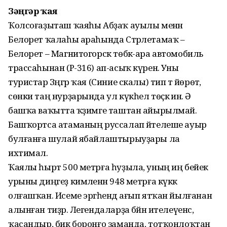
Зәңгәр ҡая
Ҡолсоғаҙыташ ҡаяһы Абҙаҡ ауылы менән
Белорет ҡалаһы араһында Стәрлетамаҡ –
Белорет – Магнитогорск төбәк-ара автомобиль
трассаһынан (Р-316) ап-асыҡ күренә. Уны
туристар Зәңгәр ҡая (Синие скалы) тип тә йөрөтә,
сөнки таң нурҙарында ул күкһел төҫкә инә. Ә
башҡа ваҡытта ҡәҙимге таштан айырылмай.
Башҡортса атаманың руссалап әйтелеше ауыр
булғанға шулай ябайлаштырыуҙары ла
ихтимал.
Ҡаялы һырт 500 метрға һуҙыла, уның иң бейек
урыны диңгеҙ кимәленән 948 метрға күккә
олғашҡан. Исеме эргәһендә ағып ятҡан йылғанан
алынған тиҙәр. Легендаларҙа бәйән ителеүенсә,
ҡасандыр, бик боронғо заманда, тотҡонлоҡтан