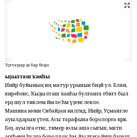
Төҫлө тауҙар ҙа бар беҙҙә
Ҡыҙылташ ҡаяһы
Инйәр буйының иң матур урынын биҙәй ул. Бәлки,
киреһенсә, Ҡыҙылташ ҡаяһы булғанға тәбиғәт был
ерҙә шул тиклем йәмле һәм үҙенсәлекле.
Машина менән Сибайҙан килгәндә, Инйәр, Уҫманғәле
ауылдарын үтеп, Асы тарафына боролорға кәрәк.
Беҙ, ауылға еткәс, тимер юлы аша сығып, мәктәп
эргәһенән һулға боролдоҡ һәм, йыл­ғаға йәнәш барып,