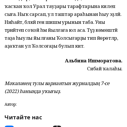
ҡасҡан ҡол Урал тауҙары тарафтарына килеп
сыға. Ныҡ сарсап, ул таштар араһынан һыу эҙләй.
Ниһайәт, бәләкәй генә шишмә урынын таба. Уны
тәрәнәйтеп соҡой һәм йылғаға юл аса. Тәүҙә көмөштәй
таҙа һыулы йылғаны Ҡолсығарҙы тип йөрөтәләр, ә
аҙаҡтан ул Ҡолсоғаҙы булып китә.
Альбина Ишморатова.
Сибай ҡалаһы.
Мәҡәләнең тулы вариантын журналдың 7-се
(2022) һанында уҡығыҙ.
Автор:
Читайте нас