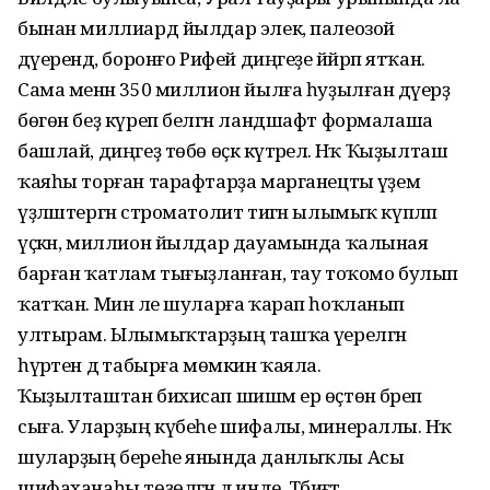
бынан миллиард йылдар элек, палеозой
дәүерендә, боронғо Рифей диңгеҙе йәйрәп ятҡан.
Сама менән 350 миллион йылға һуҙылған дәүерҙә
бөгөн беҙ күреп белгән ландшафт формалаша
башлай, диңгеҙ төбө өҫкә күтәрелә. Нәҡ Ҡыҙылташ
ҡаяһы торған тарафтарҙа марганецты әүҙем
үҙләштергән строматолит тигән ылымыҡ күпләп
үҫкән, миллион йылдар дауамында ҡалыная
барған ҡатлам тығыҙланған, тау тоҡомо булып
ҡатҡан. Мин әле шуларға ҡарап һоҡланып
ултырам. Ылымыҡтарҙың ташҡа әүерелгән
һүрәтен дә табырға мөмкин ҡаяла.
Ҡыҙылташтан бихисап шишмә ер өҫтөнә бәреп
сыға. Уларҙың күбеһе шифалы, минераллы. Нәҡ
шуларҙың береһе янында данлыҡлы Асы
шифаханаһы төҙөлгән дә инде. Тәбиғәт