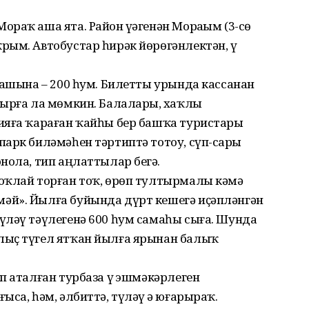
раҡ аша ята. Район үҙәгенән Мораҙым (3-сө
ым. Автобустар һирәк йөрөгәнлектән, үҙ
башына – 200 һум. Билетты урында кассанан
ырға ла мөмкин. Балаларҙы, хаҡлы
ияға ҡараған ҡайһы бер башҡа туристарҙы
арк биләмәһен тәртиптә тотоу, сүп-сарҙы
нола, тип аңлаттылар беҙгә.
оҡлай торған тоҡ, өрөп тултырмалы кәмә
әй». Йылға буйында дүрт кешегә иҫәпләнгән
үләү тәүлегенә 600 һум самаһы сыға. Шунда
лыҫ түгел ятҡан йылға ярынан балыҡ
п аталған турбаза үҙ эшмәкәрлеген
са, һәм, әлбиттә, түләү ҙә юғарыраҡ.