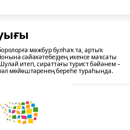
уығы
оролорға мәжбур булһаҡ та, артыҡ
йонына сәйәхәтебеҙҙең икенсе маҡсаты
Шулай итеп, сираттағы турист бәйәнем –
үзәл мөйөштәренең береһе тураһында.