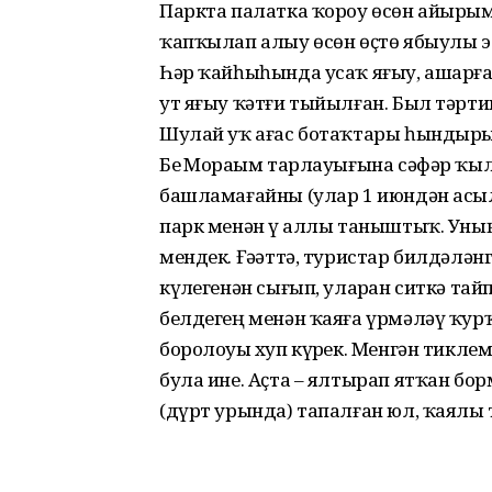
Паркта палатка ҡороу өсөн айырым 
ҡапҡылап алыу өсөн өҫтө ябыулы э
Һәр ҡайһыһында усаҡ яғыу, ашарға
ут яғыу ҡәтғи тыйылған. Был тәртип
Шулай уҡ ағас ботаҡтары һындырыр
Беҙ Мораҙым тарлауығына сәфәр ҡы
башламағайны (улар 1 июндән асыл
парк менән үҙ аллы таныштыҡ. Уның
мендек. Ғәҙәттә, туристар билдәлән
күҙлегенән сығып, уларҙан ситкә тайп
белдегең менән ҡаяға үрмәләү ҡур
боролоуҙы хуп күрҙек. Менгән тикл
була ине. Аҫта – ялтырап ятҡан бо
(дүрт урында) тапалған юл, ҡаялы та