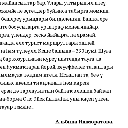
майҙансыҡтар бар. Уларҙы ултырып ял итеү,
скәмйәле өҫтәлдәр буйынса табырға мөмкин.
 бешереү урындары билдәләнгән. Башҡа ерҙә
те боҙоусыларға ҙур штраф менән янайҙар.
ға, үләндәр, сәскә йыйырға ла ярамай.
лғанда әле турист маршруттары эшләй
а һәм түләүле. Кеше башына – 350 һум). Шуға
 бар хозурлығын күреү ниәтендә тауға ла
гән һуҡмаҡтарҙан йөрөй, хәүефһеҙлек талаптары
ылмаҫҡа тәҡдим ителә. Ысынлап та, беҙ ҙә үҙ
ҡыныс икәнен тиҙ аңланыҡ һәм кирегә
ем ерҙән дә тарлауыҡтың байтаҡ өлөшөн байҡап
рма-борма Оло Эйек йылғаһы, уны киҫеп үткән
уҙар теҙмәһе...
Альбина Ишморатова.