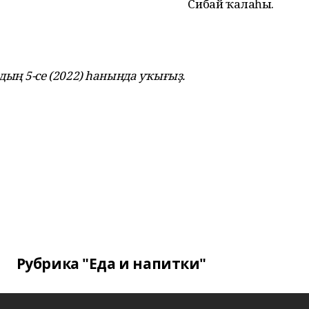
Сибай ҡалаһы.
ың 5-се (2022) һанында уҡығыҙ.
Рубрика "Еда и напитки"