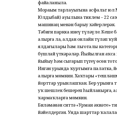
файҙаланыла.
Мораҙым тарлауығына асфальт юл Мо
Юлдыбай) ауылына тиклем – 22 саҡр
машинаң менән барыу хәйерлерәк.
Тәбиғи паркка инеү түләүле. Кеше 
алырға ла, алдан онлайн түләп ҡуй
ялдағыларҙы һәм льготалы категор
бушлай үткәрәләр. Йыйылған аҡса п
йыйыу һәм сығарып түгеү өсөн тото
Ингән урында ҡуртымға палатка, й
алырға мөмкин. Хаҡтары «тешләшм
йорттар урынлашҡан. Бер урынға т
уҡ шешлек бешереп һыйланырға, а
ҡармаҡларға мөмкин.
Биләмәнән ситтә «Урман әкиәте» ти
йәйелдергән. Унда шарттар ҡалалағы