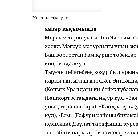
Мораҙым тарлауығы
Ҡаялар ҡыҫымында
Мораҙым тарлауығы Оло Эйек йылға
хасил. Мәғрур матурлығы уның әкиә
Башҡортостан һәм күрше төбәктәр т
киң билдәле ул.
Тыуған төйәгебеҙҙең хозур был уры
паркы тип иғлан ителгән. Әйткәндәй
(Көньяҡ Уралдағы иң бейек түбәләрҙ
(Башҡортостандағы иң ҙур күл, «З
уның тирәләй бара), «Ҡандракүл» 
күл), «Еҙем» (Ғафури районы биләм
иҫәпләнә). Дәүләт тарафынан ҡурс
ла, тәбиғи парктар биләмәләре закон