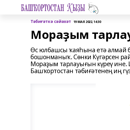
Тәбиғәткә сәйәхәт
19 МАЯ 2022, 14:30
Мораҙым тарла
Өс юлбашсы ҡаяһына етә алмай б
бошонманыҡ. Сөнки Күгәрсен ра
Мораҙым тарлауығын күреү ине. 
Башҡортостан тәбиғәтенең иң г