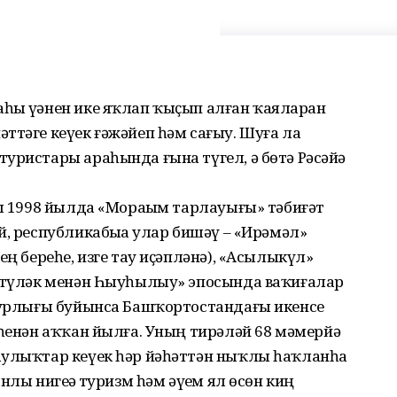
һы үҙәнен ике яҡлап ҡыҫып алған ҡаяларҙан
ттәге кеүек ғәжәйеп һәм сағыу. Шуға ла
уристары араһында ғына түгел, ә бөтә Рәсәйҙә
ны 1998 йылда «Мораҙым тарлауығы» тәбиғәт
, республикабыҙҙа улар бишәү – «Ирәмәл»
ең береһе, изге тау иҫәпләнә), «Асылыкүл»
аятүләк менән Һыуһылыу» эпосында ваҡиғалар
(ҙурлығы буйынса Башҡортостандағы икенсе
әһенән аҡҡан йылға. Уның тирәләй 68 мәмерйә
аулыҡтар кеүек һәр йәһәттән ныҡлы һаҡланһа
лы нигеҙҙә туризм һәм әүҙем ял өсөн киң