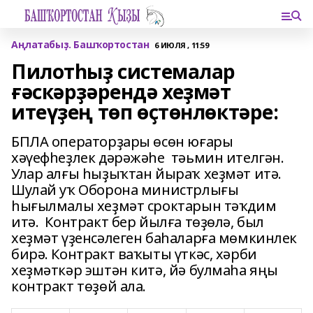
Аңлатабыҙ. Башҡортостан
6 ИЮЛЯ , 11:59
Пилотһыҙ системалар
ғәскәрҙәрендә хеҙмәт
итеүҙең төп өҫтөнлөктәре:
БПЛА операторҙары өсөн юғары
хәүефһеҙлек дәрәжәһе тәьмин ителгән.
Улар алғы һыҙыҡтан йыраҡ хеҙмәт итә.
Шулай уҡ Оборона министрлығы
һығылмалы хеҙмәт сроктарын тәҡдим
итә. Контракт бер йылға төҙөлә, был
хеҙмәт үҙенсәлеген баһаларға мөмкинлек
бирә. Контракт ваҡыты үткәс, хәрби
хеҙмәткәр эштән китә, йә булмаһа яңы
контракт төҙөй ала.