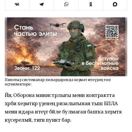
Пилотһыҙ системалар ғәскәрҙәрендә хеҙмәт итеүҙең төп
өҫтөнлөктәре:
Йәнә, Оборона министрлығы менән контрактта
хәрби хеҙмәткәр үҙенең ризалығынан тыш БПЛА
менән идара итеүгә бәйле булмаған башҡа хеҙмәткә
күсерелмәй, тигән пункт бар.