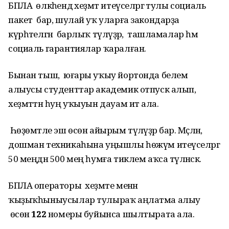
БПЛА өлкәһендә хеҙмәт итеүселәргә тулы социаль
пакет бар, шулай уҡ уларға закондарҙа
күрһәтелгән барлыҡ түләүҙәр, ташламалар һәм
социаль гарантиялар ҡаралған.
Бынан тыш, юғары уҡыу йортонда белем
алыусы студенттар академик отпуск алып,
хеҙмәттән һуң уҡыуын дауам итә ала.
Һөҙөмтәле эш өсөн айырым түләүҙәр бар. Мәҫәлән,
дошман техникаһына уңышлы һөжүм итеүселәргә
50 меңдән 500 мең һумға тиклем аҡса түләнәсәк.
БПЛА операторы хеҙмәте менән
ҡыҙыҡһыныусылар тулыраҡ аңлатма алыу
өсөн
122
номеры буйынса шылтырата ала.