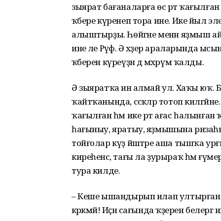
зыярат бағаналарға өс рәт ҡағылған т
ҡәбере күренеп тора ине. Ике йыл 
алыштырҙы. Һөйгәне менән яҙмыш айырһ
ине әле Рәүфә. Ә хәҙер араларында ыс
ҡәберен күреүҙән дә мәхрүм ҡалды.
Ә зыяратҡа инә алмай ул. Хаҡы юҡ. 
ҡайтҡанында, сәскәләр тотоп килгәйне. 
ҡағылған һәм ике рәт ағас һалынған 
һағыныу, яратыу, яҙмышына ризаһ
тойғолар күҙ йәштәре аша тышҡа урғы
киреһенсә, тағы ла ҙурыраҡ һәм ғүме
тура килде.
– Кеше ышандырып илап ултырған була
кәрәкмәй! Иҫән сағында ҡәҙерен белергә