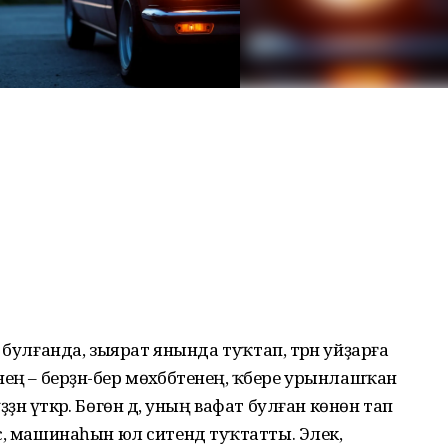
булғанда, зыярат янында туҡтап, тәрән уйҙарға
ң – берҙән-бер мөхәббәтенең, ҡәбере урынлашҡан
ҙән үткәрә. Бөгөн дә, уның вафат булған көнөн тап
есә, машинаһын юл ситендә туҡтатты. Элек,