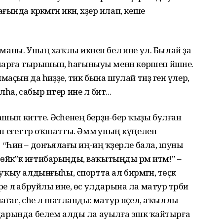
 сағында кәрәкмәгән икән, хәҙер илап, кеше
алманы. Уның хаҡлы икәнен белә ине ул. Былай ҙа
арға тырышып, һағыныуы менән көрәшеп йәшәне.
аҫын да һиҙҙе, тик бына шулай тиҙ генә үлер,
һа, сабыр итер ине лә бит...
ашып китте. Әсәһенең берҙән-бер ҡыҙы булған
күп егеттәр оҡшатты. Әммә уның күңелен
“Һин – донъялағы иң-иң ҡәҙерле бала, шуны
йәк”кә иғтибарыңды, ваҡытыңды әрәм итмә!” –
 уҡыу алдынғыһы, спортта ал бирмәгән, төҫкә
ре лә абруйлы ине, өс улдарына ла матур тәрбиә
ғас, әсәһе лә шатланды: матур нәҫел, аҡыллы
уздарында белем алды ла ауылға эшкә ҡайтырға