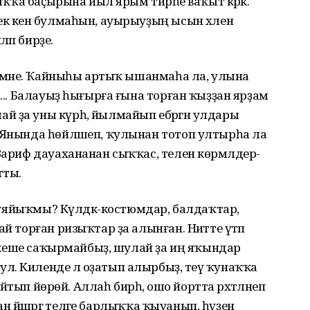
аяҡҡа баҫырына йыл ярым тирәһе ваҡыт кәрәк.
ек кенә булмаһын, ауырыуҙың ысын хәлен
әп бирҙе.
 өҙмәне. Ҡайныһы артыҡ ышанмаһа ла, улына
ә... Балауыҙ һығырға ғына торған ҡыҙҙан ярҙам
 ҙа уны күрһә, йылмайып ебәргән улдары
 Янында һөйләшеп, ҡулынан тотоп ултырһа ла
Зариф дауахананан сыҡҡас, телен көрмәлдерә-
тты.
п ҡуяйыҡмы? Күлдәк-костюмдар, балдаҡтар,
й торған ризыҡтар ҙа алынған. Ниәтте үтәп
20 кеше саҡырмайбыҙ, шулай ҙа иң яҡындар
. Киленде лә оҙатып алырбыҙ, әтеү ҡунаҡҡа
ҡайтып йөрөй. Аллаһ бирһә, ошо йортта рәхәтләнеп
бан йәшәргә теләге барлыҡҡа ҡыуанып, һүҙен