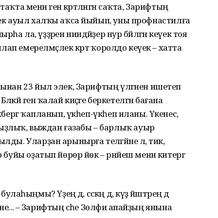
аҡта менән генә кәртәләнгән саҡта, Зарифтың
элек ауыл халҡы аҡса йыйып, уны профнастилға
а ла, үҙҙәрен ниндәйҙер нур бәйләгән кеүек тоя
ынлап емерелмәҫлек кәртә ҡоролдо кеүек – хатта
Бынан 23 йыл элек, Зарифтың үлгәнен ишетеп
Бәләкәй генә ҡалай киҫәге беркетелгән бағана
ҡәбергә ҡапланып, үкһеп-үкһеп иланы. Үкенес,
ыҙлыҡ, выждан ғазабы – барлыҡ ауыр
лды. Уларҙан арынырға теләгәйне лә, тик,
р буйы оҙатып йөрөр йөк – рәнйеш менән китергә
һыңмы? Үҙең дә, сәскәң дә, күҙ йәштәрең дә
 ине... – Зарифтың әсәһе Зөлфиә апайҙың янына