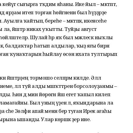
ейәүгә сығырға тәҡдим яһаны. Ике йыл – мәктәптә,
дә ярҙам итеп торған һөйгәненән был һүҙҙәрҙе
ы. Ауылға ҡайтып, береһе – мәктәпкә, икенсеһе
а, йәштәр никах уҡытты. Туйҙы август
гә һөйләштеләр. Шулай һәр яҡ был мәжлескә ныҡлы
лдәк, балдаҡтар һатып алдылар, ҡыҙ яғы бирнә
рған ҡунаҡтарын һыйлау өсөн ихата тултырып
кән йәштәрҙең тормошо селпәрәмә килде. Әллә
е, әллә туй алды мәшәҡәттәренә борсолоуҙанмы –
ды. Һин дә мин йөрөгән йәш егет ҡапыл килеп
йламағайны. Был уның үҙенә лә, яҡындарына ла
а әсәһе Зөлфиә апай менән бер туған Ирек ағаһы
ырына ышанды. Улар көрәшкә әҙер ине.