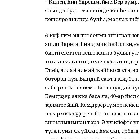
– Килен, һин бирешмә, йәме. Бер ауыр
янында бул, – тип инәлде ҡәйнәһе ки
кешеләре янында булһа, мотлаҡ шәбәйәс
Ә Рәүфә нимә эшләргә белмәй аптырап, 
эшләп йөрөгән, һин дә мин һөйләшкән, ғ
биргән егеттең кеше көнлө булып у
тота алмағанын, телен көскә әйләндере
Етмәһә, атлай алмай, ҡайһы саҡта, э
бөтөрөп ҡуя. Бындай саҡта ҡыҙ бөтөн
сабырлыҡ теләйем... Был шундай ауы
Кемдәрҙер аяҡҡа баҫа ла, 40-ар йыл о
ҡәҙимгесә йәшәй. Кемдәрҙер ғүмерлекк
насар яҡҡа үҙгәреп, бөтөнләй ятып ки
ынтылышынан тора. Ә ул кәйефте уға 
түгел, уны ла уйлап, һаҡлап, тәрбиәләп