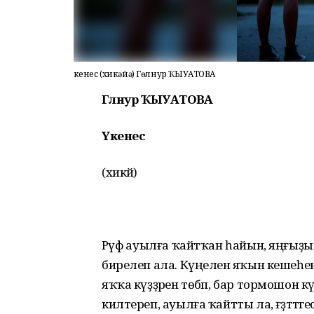
Үкенес (хикәйә) Гөлнур ҠЫУАТОВА
Гөлнур ҠЫУАТОВА
Үкенес
(хикәйә)
Рәүфә ауылға ҡайтҡан һайын, яңғыҙы 
бирелеп ала. Күңеленә яҡын кешеһене
яҡҡа күҙҙәрен төбәп, бар тормошон күҙ
килтереп, ауылға ҡайтты ла, ғәҙәттәг