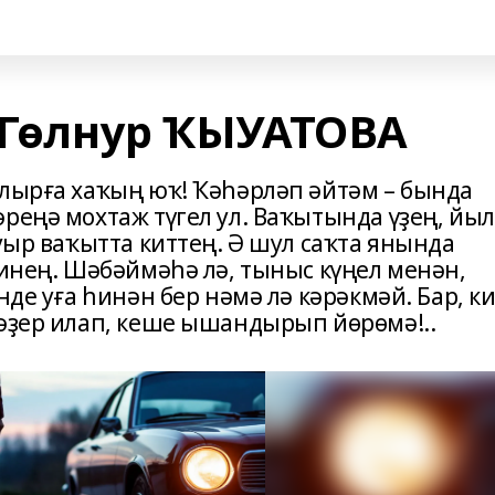
) Гөлнур ҠЫУАТОВА
улырға хаҡың юҡ! Ҡәһәрләп әйтәм – бында
реңә мохтаж түгел ул. Ваҡытында үҙең, йы
ауыр ваҡытта киттең. Ә шул саҡта янында
 инең. Шәбәймәһә лә, тыныс күңел менән,
нде уға һинән бер нәмә лә кәрәкмәй. Бар, ки
хәҙер илап, кеше ышандырып йөрөмә!..