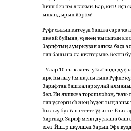
һинән бер нәмә лә кәрәкмәй. Бар, кит! Иҫән
ышандырып йөрөмә!
Рәүфәгә сығып китеүҙән башҡа сара ҡ
ике ай буйына, үҙенең ҡылығын аҡл
Зарифтың ауырыуҙан аяҡҡа баҫа алм
тип башына ла килтермәне. Белгән бул
...Улар 10-сы класта уҡығанда дуҫл
иркә, һылыу һәм наҙлы ғына Рәүфәне 
Зарифтан башҡалар яулай алманы. 
бел. Иң яҡшыға торошлоһоң, “ваҡ-тө
тип үҫтергән әсәһенең һүҙен тыңланы:
һылыу булған егетте үҙ итте. Ғаиләлә
биргәндәр. Зариф менән дуҫлаша башла
егет. Йәштәр икәүләшеп барып Өфө в