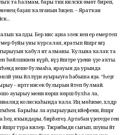
лыҡ та һалмам, бары тик киләсәккә өмөт биреп,
лененең баҙап ҡалғанын һиҙеп. – Яратҡан
әк...
юғалып ҡалды. Бер нисә аҙна элек кенә ер емертеп
үмер буйы уны ҡурсалап, яратып йәшәргә вәғәҙә
лтырыуын ҡабул итә алманы. Ҡулына ҡалаҡ та
п һөйләшкәнен күрһә, күҙ йәштәре үҙенән-үҙе аҡты.
ргәһендә кеше булмаһа, ярауын да урында
ләй уны йәлләүҙән ауырыуға һабыша яҙа. “Һеҙгә
рыу – иртәгә нисек булырын әйтеп булмай.
шо ауырыу менән көрәшә-көрәшә булһа ла,
ә инвалид коляскаһында ҡала. Иң мөһиме, хәлдәр
тмәһен. Барыһы ла ауырыуҙың кәйефенән, йәшәргә
һеҙ, яҡындары, бирәһегеҙ. Артабан үҙегеҙҙе генә
 йәшәргә тура килер. Тәжрибәмдән сығып, шуны әйтә