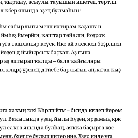
ән, ҡырҡыу, асыулы тауышын ишетеп, тертләп
ыл ҡәбер янында эҙең булмаһын!
 һәм сабырлығы менән ихтирам ҡаҙанған
мһеҙ йәмерәйгән, ҡаштар төйөлгән, йоҙроҡ
ға ташланыр кеүек. Ике ай элек кенә бөҙрәләнеп
ур йөҙөн дә йыйырсыҡ баҫҡан. Аҙ ғына
ер аҙ аптырап ҡалды – бала ҡайғылары
был хәлдәрҙә үҙенең дә ғәйебе барлығын аңлаған ҡыҙ
а хаҡың юҡ! Ҡәһәрләп әйтәм – бында килеп йөрөмә
 ул. Ваҡытында үҙең, йылы һүҙең, ярҙамың кәрәк
шул саҡта янында булһаң, аяҡҡа баҫырға көс
менән, бәхетле булып китер ине. Хәҙер инде уға