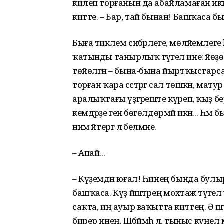
килеп торғанын да абайламаған ик
китте. – Бар, тай бынан! Башҡаса б
Быға тиклем сибәрлеге, мөләйемлеге
ҡатынды танырлыҡ түгел ине: йөҙө йә
төйөлгән – бына-бына йыртҡыстарса у
торған ҡара сәстәргә сал төшкән, мат
аралыҡтағы үҙгәреште күреп, ҡыҙ б
кемдәрҙе генә бөгөлдөрмәй икән... Һәм 
нимә әйтергә лә белмәне.
– Апай...
– Күҙемдән юғал! Һинең бында булырғ
башҡаса. Күҙ йәштәреңә мохтаж түгел
саҡта, иң ауыр ваҡытта киттең. Ә 
бирер инең. Шәбәймәһә лә, тыныс күңел 