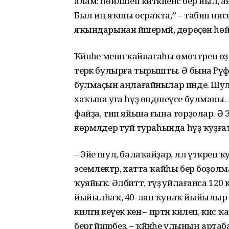
алам: һөйләшеп киткәненсә бер йыл, 
Был иң яҡшы осраҡта,” – табип нис
яҡындарынан йәшермәй, дөрөҫөн һөйл
Ҡәйнәһе менән ҡайнағаһы өмөттәрен
терәк булырға тырышты. Ә бына Рәүф
булмаҫын аңлағайнылар инде. Шулай
хаҡына уға һүҙ өндәшеүсе булманы.
файҙа, тип яйына ғына торҙолар. Ә 
көрмәлдерә туй тураһында һүҙ ҡуҙға
– Эйе шул, балаҡайҙар, әллә үткәре
эсемлектәр, хатта ҡайһы бер боҙолма
ҡуяйыҡ. Әлбиттә, тәүҙә уйлағанса 1
йыйылһаҡ, 40-лап ҡунаҡ йыйылыр ул
килгән кеүек кенә – иртән килеп, кис 
бергә йәшәрбеҙ, – ҡәйнәһе улының арта