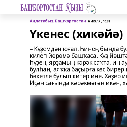
Аңлатабыҙ. Башҡортостан
6 ИЮЛЯ , 10:58
Үкенес (хикәйә
– Күҙемдән юғал! Һинең бында б
килеп йөрөмә башҡаса. Күҙ йәштә
һүҙең, ярҙамың кәрәк саҡта, иң 
булһаң, аяҡҡа баҫырға көс бирер
бәхетле булып китер ине. Хәҙер и
Иҫән сағында кәрәкмәгән икән, 