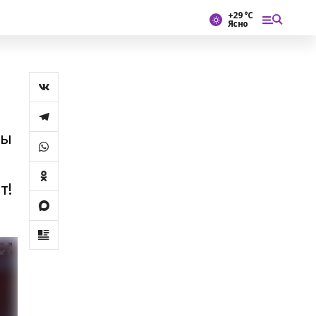
+29 °С
Ясно
лы
т!