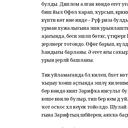
булды. Диплом алған көндө егет уға к
биш йыл Өфөлә ҡарап, ҡурсып, кәрәккән
күптән көтә ине инде – Рәүфә риза булд
урман хужалығына эшкә урынлашты л
аҙағында, бесән эшләп бөткәс, үткәрер
әҙерләнергә тотондо. Өфөгә барып, кү
һандығы барланы. Ә егет яғы саҡы
урын әҙерләй башланы.
Тик уйламағанда бәлә килеп, бәхет көт
ҡыҙыу ҡояш аҫтында эшләү килешмәнем
бер көндө кинәт Зарифҡа инсульт бул
кеше көнлө булыр, тип бер кем дә у
ҡот осҡос хәл кеүек тойолдо. Шулай ҙ
ғына Зарифтың шәбәйеренә, аяҡҡа баҫ