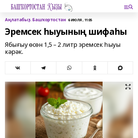
Аңлатабыҙ. Башҡортостан
6 ИЮЛЯ , 11:05
Эремсек һыуының шифаһы
Ябығыу өсөн 1,5 – 2 литр эремсек һыуы
кәрәк.