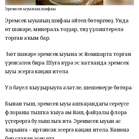
Эремсек һыуының шифаһы
Эремсек һыуының шифаһы әйтеп бөтөргөһөҙ. Унда
һөт шәкәре, минераль тоҙҙар, тиҙ үҙләштерелә
торған аҡһым бар.
Һөт шәкәре эремсек һыуына эс йомшарта торған
үҙенсәлек бирә. Шуға күрә эс ҡатҡанда эремсек
һыуы эсергә кәңәш ителә.
Ул бәүел ҡыуҙырыуға һәләтле, шешенеүҙе бөтөрә.
Бынан тыш, эремсек һыуы ашҡаҙандағы сереүсе
флораны тышҡа ҡыуа һәм йәш, файҙалы флора
үҫтерергә булышлыҡ итә. Эреимсек һыуын ас
ҡарынға – иртәнсәк эсергә кәңәш ителә. Көнөнә
бер стакан эсеү етә.