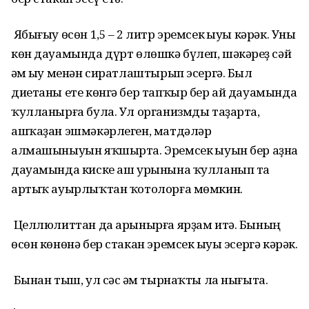
Ябығыу өсөн 1,5 – 2 литр эремсек һыуы кәрәк. Уны
көн дауамында дүрт өлөшкә бүлеп, шәкәрһеҙ сәй
һәм һыу менән сиратлаштырып эсергә. Был
диетаны ете көнгә бер тапҡыр бер ай дауамында
ҡулланырға була. Ул организмды таҙарта,
ашҡаҙан эшмәкәрлеген, матдәләр
алмашыныуын яҡшырта. Эремсек һыуын бер аҙна
дауамында киске аш урынына ҡулланып та
артыҡ ауырлыҡтан ҡотолорға мөмкин.
Целлюлиттан да арынырға ярҙам итә. Бының
өсөн көнөнә бер стакан эремсек һыуы эсергә кәрәк.
Бынан тыш, ул сәс һәм тырнаҡты ла нығыта.