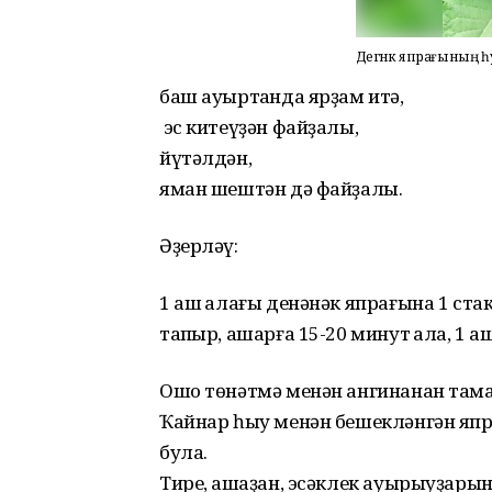
Дегәнәк япрағының 
баш ауыртҡанда ярҙам итә,
эс китеүҙән файҙалы,
йүтәлдән,
яман шештән дә файҙалы.
Әҙерләү:
1 аш ҡалағы денәнәк япрағына 1 стака
тапҡыр, ашарға 15-20 минут ҡала, 1 аш
Ошо төнәтмә менән ангинанан тамаҡт
Ҡайнар һыу менән бешекләнгән япр
була.
Тире, ашҡаҙан, эсәклек ауырыуҙары