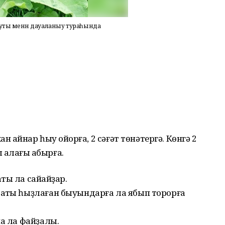
һуты менән дауаланыу тураһында
н ҡайнар һыу ҡойорға, 2 сәғәт төнәтергә. Көнгә 2
 ҡалағы ҡабырға.
ы ла сайҡайҙар.
аҡты һыҙлаған быуындарға ла ябып торорға
на ла файҙалы.