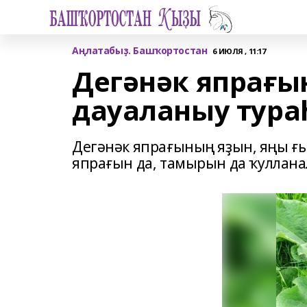
Аңлатабыҙ. Башҡортостан
6 ИЮЛЯ , 11:17
Дегәнәк япрағы
дауаланыу тур
Дегәнәк япрағының яҙын, яңы ғ
япрағын да, тамырын да ҡуллан