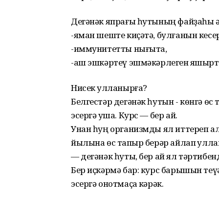
Дегәнәк япрағы һутының файҙаһы ә
-яман шеште киҫәтә, булғанын кесе
-иммунитетты нығыта,
-аш эшкәртеү эшмәкәрлеген яҡшырт
Нисек ҡулланырға?
Белгестәр дегәнәк һутын - көнгә өс т
эсергә ҡуша. Курс — бер ай.
Унан һуң организмды ял иттереп ал
йылына өс тапҡыр берәр айлап ҡуллан
— дегәнәк һуты, бер ай ял тәртибен
Бер иҫкәрмә бар: курс барышын теүә
эсергә онотмаҫҡа кәрәк.