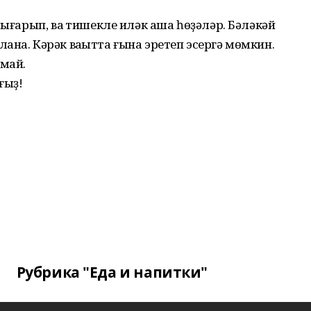
сығарып, ваҡ тишекле иләк аша һөҙәләр. Бәләкәй
ана. Кәрәк ваҡытта ғына эретеп эсергә мөмкин.
май.
ғыҙ!
Рубрика "Еда и напитки"