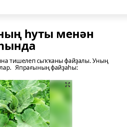
ның һуты менән
аһында
ына тишелеп сыҡҡаны файҙалы. Уның
алар. Япрағының файҙаһы: