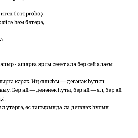
йтеп бөтөргөһөҙ:
рәйтә һәм бөтөрә,
а.
апҡыр - ашарға ярты сәғәт ҡала бер сәй ҡалағы
ырға кәрәк. Иң яҡшыһы — дегәнәк һутын
ыу. Бер ай — денәнәк һуты, бер ай — ял, бер ай
дә.
л үтәргә, өс тапҡырында ла дегәнәк һутын