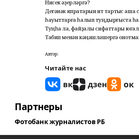
Нисек әҙерләргә?
Дегәнәк япраҡтарын ит тартҡыс аша 
һауыттарға һалып туңдырғыста һаҡл
Туңһа ла, файҙалы сифаттары юғал
Табип менән кәңәшләшергә онотма
Автор:
Читайте нас
Партнеры
Фотобанк журналистов РБ