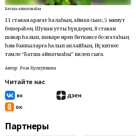
Батша ҡайнатмаһы
11 стакан ҡарағат һалаһың, ҡайнап сыҡҡас, 5 минут
бешерәһең. Шунан утты һүндереп, 8 стакан
шәкәр һалып, шәкәре иреп бөткәнсе болғатаһың
һәм банкыларға һалып ҡаплайһың. Иҫ киткес
тәмле “Батша ҡайнатмаһы” килеп сыға.
Автор:
Роза Хуснуллина
Читайте нас
Партнеры