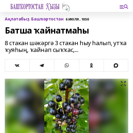
Аңлатабыҙ. Башҡортостан
6 ИЮЛЯ , 10:50
Батша ҡайнатмаһы
8 стакан шәкәргә 3 стакан һыу һалып, утҡа
ҡуяһың, ҡайнап сыҡҡас,...