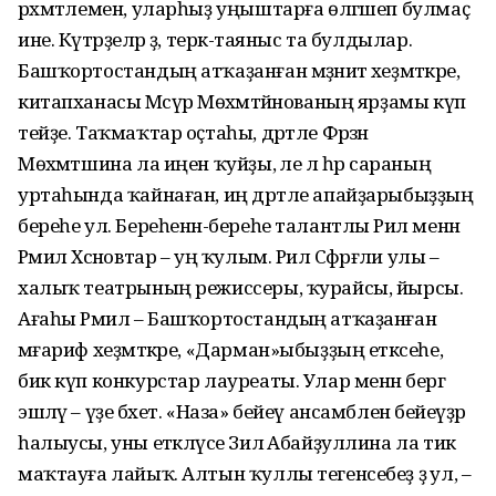
рәхмәтлемен, уларһыҙ уңыштарға өлгәшеп булмаҫ
ине. Күтәрҙеләр ҙә, терәк-таяныс та булдылар.
Башҡортостандың атҡаҙанған мәҙәниәт хеҙмәткәре,
китапханасы Мәсүрә Мөхәмәтйәнованың ярҙамы күп
тейҙе. Таҡмаҡтар оҫтаһы, дәртле Фәрзәнә
Мөхәмәтшина ла иңен ҡуйҙы, әле лә һәр сараның
уртаһында ҡайнаған, иң дәртле апайҙарыбыҙҙың
береһе ул. Береһенән-береһе талантлы Рәил менән
Рәмил Хәсәновтар – уң ҡулым. Рәил Сәфәрғәли улы –
халыҡ театрының режиссеры, ҡурайсы, йырсы.
Ағаһы Рәмил – Башҡортостандың атҡаҙанған
мәғариф хеҙмәткәре, «Дарман»ыбыҙҙың етәксеһе,
бик күп конкурстар лауреаты. Улар менән бергә
эшләү – үҙе бәхет. «Наза» бейеү ансамбленә бейеүҙәр
һалыусы, уны етәкләүсе Зилә Абайҙуллина ла тик
маҡтауға лайыҡ. Алтын ҡуллы тегенсебеҙ ҙә ул, –