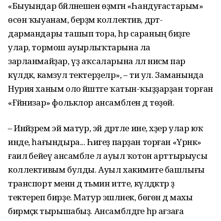
«Быуындар бәйләнешен өҙмәгән «Һандуғастарым»
өсөн ҡыуанам, берҙәм коллектив, дәрт-
дармандары ташып тора, һәр сараның биҙәге
улар, тормош ауырлыҡтарына ла
зарланмайҙар, үҙ аҡсаларына әллә нисәмә пар
күлдәк, камзул тектерҙеләр», – ти ул. Заманында
Нурия ханым оло йәштәге ҡатын-ҡыҙҙарҙан торған
«Ғәйнизар» фольклор ансамблен дә төҙөй.
– Инәйҙәрем эй матур, эй дәртле ине, хәҙер улар юҡ
инде, һағындыра... Һигеҙ парҙан торған «Үрнәк»
ғаилә бейеү ансамбле лә ауыл ҡотон арттырыусы
коллективым булды. Ауыл хакимиәте башлығы
транспорт менән дә тәьмин итте, күлдәктәр ҙә
тектереп бирҙе. Матур эшләнек, бөгөн дә махы
бирмәҫкә тырышабыҙ. Ансамблдәге һәр ағзаға