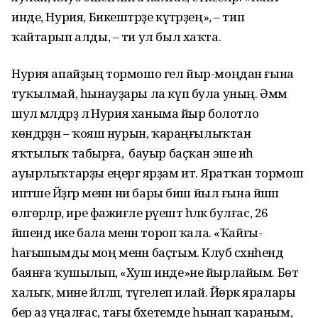
инде, Нурия, Бикештәрҙе күтәрҙең», – тип
ҡайтарып алды, – ти ул был хаҡта.
Нурия апайҙың тормошо гел йыр-моңдан ғына
туҡылмай, һынауҙары ла күп була уның. Әммә
шул мәлдәрҙә лә Нурия ханыма йыр болотло
көндәрҙән – ҡояш нурын, ҡараңғылыҡтан
яҡтылыҡ табырға, ә бауыр баҫҡан эше иһә
ауырлыҡтарҙы еңергә ярҙам итә. Яратҡан тормош
иптәше Йәҙгәр менән ни бары биш йыл ғына йәшәп
өлгөрәләр, ире фажиғәле рәүештә һәләк булғас, 26
йәшендә ике бала менән тороп ҡала. «Ҡайғы-
һағышымды моң менән баҫтым. Клуб сәхнәһендә
баянға ҡушылып, «Хуш инде»не йырлайым. Бөтә
халыҡ, мине йәлләп, түгелеп илай. Йөрәк яралары
бер аҙ уңалғас, тағы бәхетемде һынап ҡараным,