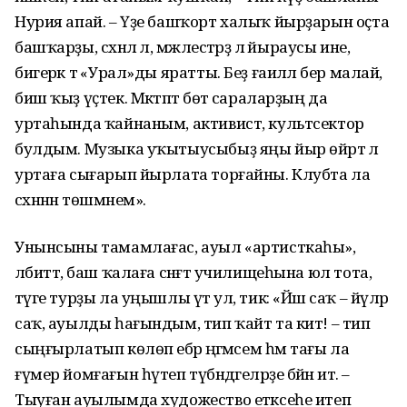
Нурия апай. – Үҙе башҡорт халыҡ йырҙарын оҫта
башҡарҙы, сәхнәлә лә, мәжлестәрҙә лә йыраусы ине,
бигерәк тә «Урал»ды яратты. Беҙ ғаиләлә бер малай,
биш ҡыҙ үҫтек. Мәктәптә бөтә сараларҙың да
уртаһында ҡайнаным, активист, культсектор
булдым. Музыка уҡытыусыбыҙ яңы йыр өйрәтә лә
уртаға сығарып йырлата торғайны. Клубта ла
сәхнәнән төшмәнем».
Унынсыны тамамлағас, ауыл «артисткаһы»,
әлбиттә, баш ҡалаға сәнғәт училищеһына юл тота,
тәүге турҙы ла уңышлы үтә ул, тик: «Йәш саҡ – йүләр
саҡ, ауылды һағындым, тип ҡайт та кит! – тип
сыңғырлатып көлөп ебәрә әңгәмәсем һәм тағы ла
ғүмер йомғағын һүтеп түбәндәгеләрҙе бәйән итә. –
Тыуған ауылымда художество етәксеһе итеп