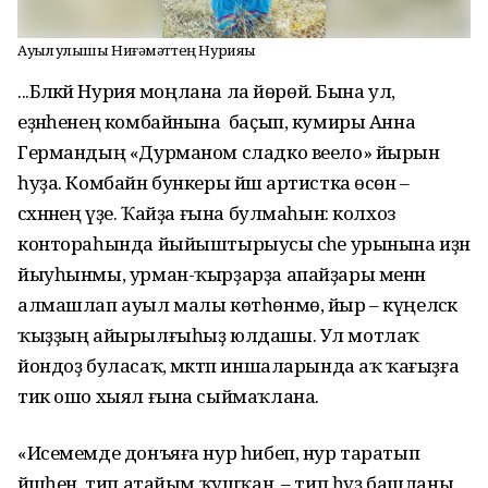
Ауыл һулышы Ниғәмәттең Нурияһы
...Бәләкәй Нурия моңлана ла йөрөй. Бына ул,
еҙнәһенең комбайнына баҫып, кумиры Анна
Германдың «Дурманом сладко веело» йырын
һуҙа. Комбайн бункеры йәш артистка өсөн –
сәхнәнең үҙе. Ҡайҙа ғына булмаһын: колхоз
контораһында йыйыштырыусы әсәһе урынына иҙән
йыуһынмы, урман-ҡырҙарҙа апайҙары менән
алмашлап ауыл малы көтһөнмө, йыр – күңелсәк
ҡыҙҙың айырылғыһыҙ юлдашы. Ул мотлаҡ
йондоҙ буласаҡ, мәктәп иншаларында аҡ ҡағыҙға
тик ошо хыял ғына сыймаҡлана.
«Исемемде донъяға нур һибеп, нур таратып
йәшәһен, тип атайым ҡушҡан, – тип һүҙ башланы