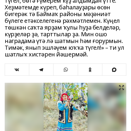
түгел, бөтә ғүмерем күҙ алдымдан үтте.
Хеҙмәтемде күреп, баһалауҙары өсөн
бигерәк тә Баймаҡ районы мәҙәниәт
бүлеге етәкселегенә рәхмәтлемен. Күңел
төшкән саҡта ярҙам ҡулы һуҙа белделәр,
күрҙеләр ҙә, тарттылар ҙа. Мин ошо
наградама үтә лә шатмын һәм ғорурмын.
Тимәк, янып эшләүем юҡҡа түгел!» – ти ул
шатлыҡ хистәрен йәшермәй.