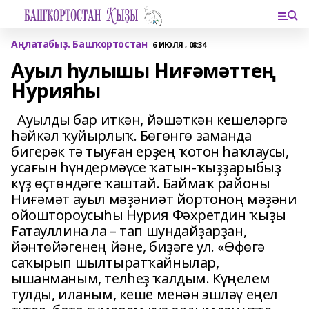
Аңлатабыҙ. Башҡортостан
6 ИЮЛЯ , 08:34
Ауыл һулышы Ниғәмәттең
Нурияһы
Ауылды бар иткән, йәшәткән кешеләргә
һәйкәл ҡуйырлыҡ. Бөгөнгө заманда
бигерәк тә тыуған ерҙең ҡотон һаҡлаусы,
усағын һүндермәүсе ҡатын-ҡыҙҙарыбыҙ
күҙ өҫтөндәге ҡаштай. Баймаҡ районы
Ниғәмәт ауыл мәҙәниәт йортоноң мәҙәни
ойоштороусыһы Нурия Фәхретдин ҡыҙы
Ғатауллина ла – тап шундайҙарҙан,
йәнтөйәгенең йәне, биҙәге ул. «Өфөгә
саҡырып шылтыратҡайнылар,
ышанманым, телһеҙ ҡалдым. Күңелем
тулды, иланым, кеше менән эшләү еңел