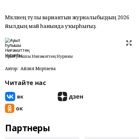
Мәҡәләнең тулы вариантын журналыбыҙҙың 2026
йылдың май һанында уҡырһығыҙ.
Ауыл һулышы Ниғәмәттең Нурияһы
Автор:
Айзилә Мортаева
Читайте нас
Партнеры