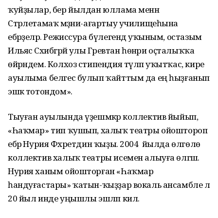
ҡуйҙылар, бер йылдан юллама менән
Стәрлетамаҡ мәҙәни-ағартыу училищеһына
ебәрҙеләр. Режиссура бүлегендә уҡыным, остазым
Ильяс Сәхибгәрәй улы Гәрәевтан һөнәри оҫталыҡҡа
өйрәндем. Колхоз стипендия түләп уҡытҡас, кире
ауылыма белгес булып ҡайттым да ең һыҙғанып
эшкә тотондом».
Тыуған ауылында үҙешмәкәр коллектив йыйып,
«Һаҡмар» тип ҡушып, халыҡ театры ойоштороп
ебәрә Нурия Фәхретдин ҡыҙы. 2004 йылда өлгөлө
коллектив халыҡ театры исемен алыуға өлгәшә.
Нурия ханым ойошторған «Һаҡмар
һандуғастары» ҡатын-ҡыҙҙар вокаль ансамбле лә
20 йыл инде уңышлы эшләп килә.