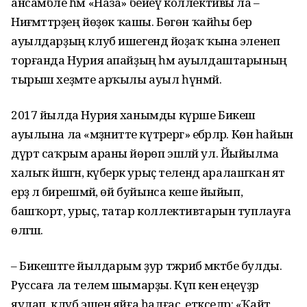
ансамбле һәм «Наза» бейеү коллективы ла –
Ниғәмәттәрҙең йөҙөк ҡашы. Бөгөн ҡайһы бер
ауылдарҙың клуб ишегендә йоҙаҡ ҡына эленеп
торғанда Нурия апайҙың һәм ауылдаштарының
тырыш хеҙмәте арҡылы ауыл һүнмәй.
2017 йылда Нурия ханымды күрше Бикеш
ауылына ла «мәҙәниәтте күтәрергә» ебәрәләр. Көн һайын
дүрт саҡрым араны йөрөп эшләй ул. Йыйылма
халыҡ йәшәгән, күберәк урыҫ телендә аралашҡан ят
ерҙә лә бирешмәй, өй буйынса кеше йыйып,
башҡорт, урыҫ, татар коллективтарын туплауға
өлгәшә.
– Бикештәге йылдарым ҙур тәжрибә мәктәбе булды.
Руссаға ла телем шымарҙы. Күп кенә еңеүҙәр
яулап, клуб эшен яйға һалғас, етәкселәр: «Ҡайт