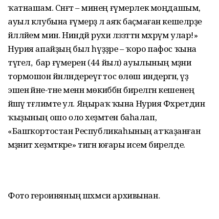
ҡатнашам. Сәнғәт – минең ғүмерлек моңдашым,
ауыл клубына ғүмерҙә лә аяҡ баҫмаған кешеләрҙе
йәлләйем мин. Ниндәй рухи ләззәттән мәхрүм улар!»
Нурия апайҙың был һүҙҙәре – ҡоро пафос ҡына
түгел, ә бар ғүмерен (44 йыл) ауылының мәҙәни
тормошон йәнләндереүгә тос өлөш индергән, үҙ
эшенә йәне-тәне менән мөкиббән бирелгән кешенең
йәшәү тәғлимәте ул. Яңыраҡ ҡына Нурия Фәхретдин
ҡыҙының ошо оло хеҙмәтен баһалап,
«Башҡортостан Республикаһының атҡаҙанған
мәҙәниәт хеҙмәткәре» тигән юғары исем бирелде.
Фото героиняның шәхмси архивынан.