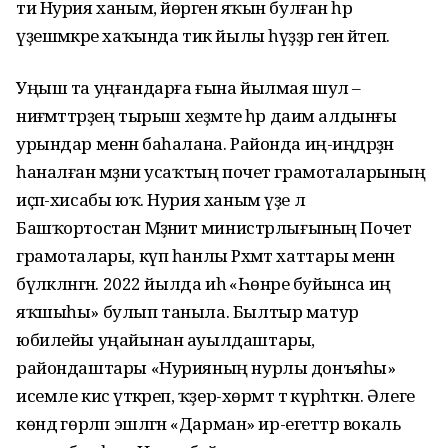
ти Нурия ханым, йөрәгенә яҡын булған һәр
үҙешмәкәре хаҡында тик йылы һүҙҙәр генә әйтеп.
Уңыш та уңғандарға ғына йылмая шул –
ниғәмәттәрҙең тырыш хеҙмәте һәр даим алдынғы
урындар менән баһалана. Районда иң-иңдәрҙән
һаналған мәҙәни усаҡтың почет грамоталарының
иҫәп-хисабы юҡ. Нурия ханым үҙе лә
Башҡортостан Мәҙәниәт министрлығының Почет
грамоталары, күп һанлы Рәхмәт хаттары менән
бүләкләнгән. 2022 йылда иһә «Һөнәре буйынса иң
яҡшыһы» булып таныла. Былтыр матур
юбилейы уңайынан ауылдаштары,
райондаштары «Нурияның нурлы донъяһы»
исемле кисә үткәреп, ҡәҙер-хөрмәт тә күрһәткән. Әлеге
көндә гөрләп эшләгән «Дарман» ир-егеттәр вокаль