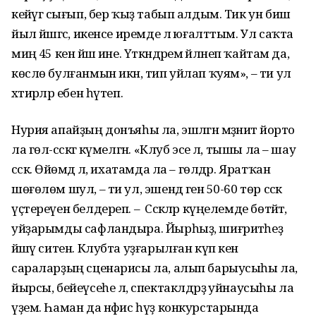
кейәүгә сығып, бер ҡыҙ табып алдым. Тик ун биш
йыл йәшәгәс, икенсе иремде лә юғалттым. Ул саҡта
миңә 45 кенә йәш ине. Үткәндәремә әйләнеп ҡайтам да,
көслө булғанмын икән, тип уйлап ҡуям», – ти ул
хәтирәләр ебен һүтеп.
Нурия апайҙың донъяһы ла, эшләгән мәҙәниәт йорто
ла гөл-сәскәгә күмелгән. «Клуб эсе лә, тышы ла – шау
сәскә. Өйөмдә лә, ихатамда ла – гөлдәр. Яратҡан
шөғөлөм шул, – ти ул, эшендә генә 50-60 төр сәскә
үҫтереүен белдереп. – Сәскәләр күңелемде бөтәйтә,
уйҙарымды сафландыра. Йырһыҙ, шиғриәтһеҙ
йәшәү ситен. Клубта уҙғарылған күп кенә
сараларҙың сценарисы ла, алып барыусыһы ла,
йырсы, бейеүсеһе лә, спектаклдәрҙә уйнаусыһы ла
үҙем. Һаман да нәфис һүҙ конкурстарында