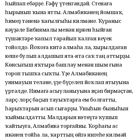
һыйпап ебәрҙе. Ғәфү үтенгәндәй. Стенаға
һырынып ҡына ятты. Алмабикәнең йомшаҡ,
һимеҙ тәненә ҡағылғыһы килмәне. Ҡураныс
кәүҙәле Бибиямалы менән иркен һыйған
түшәктәре ҡапыл тарайып ҡалған кеүек
тойолдо. Йоҡоға китә алмаһа ла, хырылдаған
кеше булып алдашып ята-ята саҡ таң аттырҙы.
Көнсығыш яҡтыра башлау менән шым ғына
тороп тышҡа сыҡты. Үҙе Алмабикәнең
уянмауын теләне, үҙе бүҫелеп йоҡлап ятыуына
үртәлде. Нимәгә асыуланыуына иҫәп бирмәҫтән,
ларҫ-лорҫ баҫып тауыҡтарға ем болғатты,
һарыҡтарын асып сығарҙы. Уныһын-быныһын
ҡыймылдатты. Малдарын көтөүгә ҡушып
ҡайтыуға, Алмабикә торғайны. Ҡорһағы ас
икәнен тойһа ла, ҡарттың өйгә ингеһе килмәй