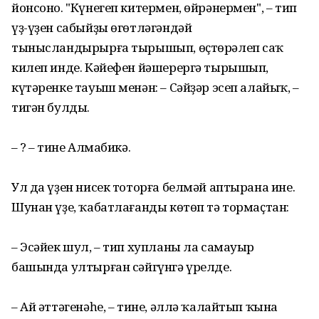
йонсоно. "Күнегеп китермен, өйрәнермен", – тип
үҙ-үҙен сабыйҙы өгөтләгәндәй
тынысландырырға тырышып, өҫтөрәлеп саҡ
килеп инде. Кәйефен йәшерергә тырышып,
күтәренке тауыш менән: – Сәйҙәр эсеп алайыҡ, –
тигән булды.
– Ә? – тине Алмабикә.
Ул да үҙен нисек тоторға белмәй аптырана ине.
Шунан үҙе, ҡабатлағанды көтөп тә тормаҫтан:
– Эсәйек шул, – тип хупланы ла самауыр
башында ултырған сәйгүнгә үрелде.
– Ай әттәгенәһе, – тине, әллә ҡалайтып ҡына