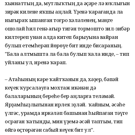
хыянаттың да, мутлыҡтың да әҫәре лә юҡлығын
зирәк килене яҡшы аңлай. Үҙенә ҡарағанда ла
нығыраҡ ышанған тоғро хәләленең, мәңге
ошолай һил генә ағыр тигән тормошто зил-зибәр
килтереп унан алда китеп барыуына вайран
булып етемһерәп йөрөүе бит инде бисараның.
"Бала алтмышта ла бала булып ҡала инде, – тип
уйланы ул, иренә ҡарап.
– Атаһының кәре ҡайтҡанын да, хәҙер, бәпәй
кеүек ҡурсалауға мохтаж икәнән дә
балаларының береһе бер аңларға теләмәй.
Ярҙамһыҙлығынан ирлек эҙләй. Ә ҡайным, әсәһе
үлгәс, урамда иркәләп башынан һыйпаған тәүге
осраған ҡатынды, мин үҙемә әсәй таптым, тип
өйгә өҫтөрәгән сабый кеүек бит ул”.