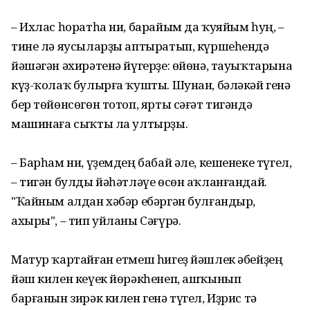
– Ихлас һоратһа ни, барайым да ҡуяйым һуң, –
тине лә яусыларҙы аптыратып, күршеһендә
йәшәгән әхирәтенә йүгерҙе: өйөнә, тауыҡтарына
күҙ-ҡолаҡ булырға ҡушты. Шунан, бәләкәй генә
бер төйөнсөгөн тотоп, ярты сәғәт тигәндә
машинаға сыҡты ла ултырҙы.
– Барһам ни, үҙемдең бабай әле, кешенеке түгел,
– тигән булды йәһәтләүе өсөн аҡланғандай.
"Ҡайным алдан хәбәр ебәргән булғандыр,
ахыры", – тип уйланы Сәғүрә.
Матур ҡартайған етмеш һигеҙ йәшлек әбейҙең
йәш килен кеүек йөрәкһенеп, ашҡынып
барғанын зирәк килен генә түгел, Иҙрис тә