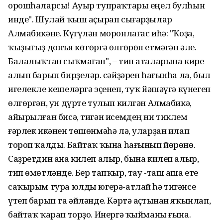
орошһаларсы! Ауыр тупраҡтары еңел булһын
инде". Шулай ҡыш аҫырап сығарҙылар
Алмабикәне. Күгүлән моронлағас иһә: "Ҡоҙа,
ҡыҙығыҙ донъя көтөргә өлгөрөп етмәгән әле.
Балалыҡтан сыҡмаған", – тип аталарына кире
алып барып бирҙеләр. Әсәйҙәрен һағынһа ла, был
игелекле кешеләргә эҫенеп, туҡ йәшәүгә күнегеп
өлгөргән, ун дүрте тулып килгән Алмабикә,
айырылған бисә, тигән исемдең ни тиклем
ғәрлек икәнен төшөнмәһә лә, уларҙан илап
тороп ҡалды. Байтаҡ ҡына һағынып йөрөнө.
Саҙретдин ана килеп алыр, бына килеп алыр,
тип өмөтләнде. Бер тапҡыр, тау -таш аша ете
саҡырым тура юлды югерә-атлай һә тигәнсе
үтеп барып та әйләнде. Кәртә аҫтынан яҡынлап,
байтаҡ ҡарап торҙо. Инергә ҡыйманы ғына.