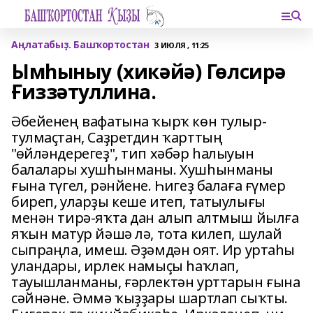
Аңлатабыҙ. Башҡортостан
3 ИЮЛЯ , 11:25
Ымһыныу (хикәйә) Гөлсирә
Ғиззәтуллина.
Әбейенең вафатына ҡырҡ көн тулыр-
тулмаҫтан, Саҙретдин ҡарттың
"өйләндерегеҙ", тип хәбәр һалыуын
балалары хушһынманы. Хушһынманы
ғына түгел, рәнйене. Һигеҙ балаға ғүмер
биреп, уларҙы кеше итеп, татыулығы
менән тирә-яҡта дан алып алтмыш йылға
яҡын матур йәшә лә, тота килеп, шулай
сыпраңла, имеш. Әҙәмдән оят. Ир уртаһы
уландары, ирлек намыҫы һаҡлап,
тауышланманы, ғәрлектән урттарын ғына
сәйнәне. Әммә ҡыҙҙары шартлап сыҡты.