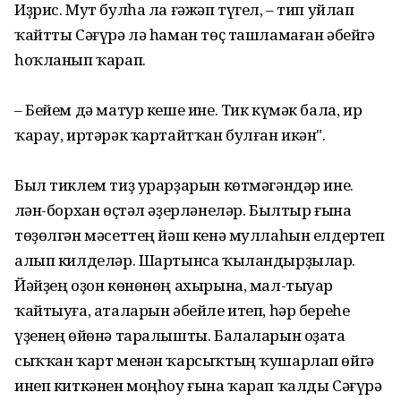
Иҙрис. Мут булһа ла ғәжәп түгел, – тип уйлап
ҡайтты Сәғүрә лә һаман төҫ ташламаған әбейгә
һоҡланып ҡарап.
– Бейем дә матур кеше ине. Тик күмәк бала, ир
ҡарау, иртәрәк ҡартайтҡан булған икән".
Был тиклем тиҙ урарҙарын көтмәгәндәр ине.
Әлән-борхан өҫтәл әҙерләнеләр. Былтыр ғына
төҙөлгән мәсеттең йәш кенә муллаһын елдертеп
алып килделәр. Шартынса ҡыландырҙылар.
Йәйҙең оҙон көнөнөң ахырына, мал-тыуар
ҡайтыуға, аталарын әбейле итеп, һәр береһе
үҙенең өйөнә таралышты. Балаларын оҙата
сыҡҡан ҡарт менән ҡарсыҡтың ҡушарлап өйгә
инеп киткәнен моңһоу ғына ҡарап ҡалды Сәғүрә