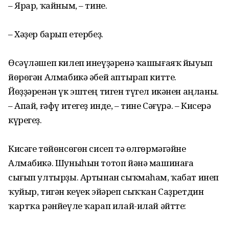
– Ярар, ҡайным, – тине.
– Хәҙер барып етербеҙ.
Өсәүләшеп килеп инеүҙәренә ҡашығаяҡ йыуып
йөрөгән Алмабикә әбей аптырап китте.
Йөҙҙәренән үк эштең тиген түгел икәнен аңланы.
– Апай, ғәфү итегеҙ инде, – тине Сәғүрә. – Кисерә
күрегеҙ.
Кисәге төйөнсөгөн сисеп тә өлгөрмәгәйне
Алмабикә. Шуныһын тотоп йәнә машинаға
сығып ултырҙы. Артынан сыҡмаһам, ҡабат инеп
ҡуйыр, тигән кеүек эйәреп сыҡҡан Саҙретдин
ҡартҡа рәнйеүле ҡарап илай-илай әйтте: