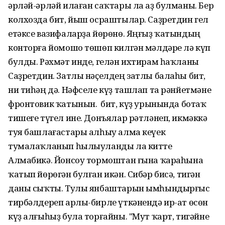
әрләй-әрләй илаған саҡтары ла аҙ булманы. Бер
колхозда бит, йыш осраштылар. Саҙретдин гел
етәксе вазифаларҙа йөрөнө. Яңғыҙ ҡатындың
конторға йомошо төшөп килгән мәлдәре лә күп
булды. Рәхмәт инде, гелән ихтирам һаҡланы
Саҙретдин. Затлы нәҫелдең затлы балаһы бит,
ни тиһәң дә. Нәфселе күҙ ташлап та рәнйетмәне
фронтовик ҡатынын. Ә бит, күҙ урынында ботаҡ
тишеге түгел ине. Донъялар рәтләнеп, икмәккә
туя башлағастары алһыу алма кеүек
тумалаҡланып һылыуланды ла китте
Алмабикә. Йонсоу тормоштан ғына ҡараһына
ҡатып йөрөгән булған икән. Сибәр бисә, тигән
даны сыҡты. Тулы янбаштарын ымһындырғыс
тирбәлдереп арлы-бирле үткәнендә ир-ат өсөн
күҙ алғыһыҙ була торғайны. "Мут ҡарт, тигәйне