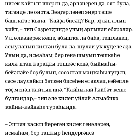
нисек ҡайтып инерен дә, әрләнерен дә, оят була,
тигәнде лә онота. Зәңгәрләнеп эңер төшә
башлағас ҡына: "Ҡайҙа бисәң? Бар, эҙләп алып
ҡайт, – тип Саҙретдинде уның артынан ебәрәләр.
Ул, өлкәнерәк кеше, абышҡа ла баһа, тешләнеп,
асыуланып килгән була ла, шулай уҡ күңеле аҙа.
Уның да, исмаһам, бер генә шыуып төшкөһө
килә. Әптән ҡараңғы төшкәс кенә, быймаһы-
бейәләйе боҙ булып, сосолған маңҡаһы туңып,
сәсе лаулайып бөткән бисәһен етәкләп, ғәйепле
төҫ менән ҡайтып инә. "Ҡайһылай һәйбәт кеше
булғандар,– тип әле килеп уйлай Алмабикә
ҡайны-ҡәйнәһе тураһында.
– Эштән ҡасып йөрөгән килен генәләрен,
исмаһам, бер тапҡыр һеңдергәнсә