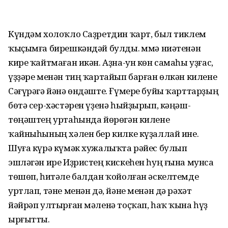
Күндәм холоҡло Саҙретдин ҡарт, был тиклем
ҡыҫымға бирешкәндәй булды. Әммә ниәтенән
кире ҡайтмаған икән. Аҙна-ун көн самаһы уҙғас,
үҙҙәре менән тиң ҡартайып барған өлкән килене
Сәғүрәгә йәнә өндәште. Ғүмере буйы ҡарттарҙың
бөтә сер-хәстәрен үҙенә һыйҙырып, кәңәш-
төңәштең уртаһында йөрөгән килене
ҡайныһының хәлен бер килке күҙаллай ине.
Шуға күрә күмәк хужалыҡта рәйес булып
эшләгән ире Иҙристең кискеһен һуң ғына мунса
төшөп, һитәле балдан ҡойолған әскелтемде
уртлап, тәне менән дә, йәне менән дә рәхәт
йәйрәп ултырған мәленә тоҫҡап, һаҡ ҡына һүҙ
ырғытты.