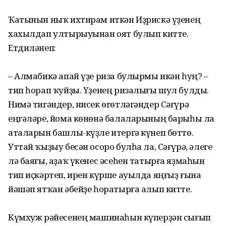
Ҡатынын ныҡ ихтирам иткән Иҙрискә үҙенең
хахылдап ултырыуынан оят булып китте.
Етдиләнеп:
– Алмабикә апай үҙе риза булырмы икән һуң? –
тип һорап ҡуйҙы. Үҙенең ризалығы шул булды.
Нимә тигәндер, нисек өгөтләгәндер Сәғүрә
еңгәләре, йома көнөнә балаларының барыһы ла
аталарын башлы-күҙле итергә күнеп бөттө.
Уттай ҡыҙыу бесән осоро булһа ла, Сәғүрә, әлеге
лә баяғы, аҙаҡ үкенес әсеһен татырға яҙмаһын
тип иҫкәртеп, ирен күрше ауылда яңғыҙ ғына
йәшәп ятҡан әбейҙе һоратырға алып китте.
Күмхуж рәйесенең машинаһын күперҙән сығып