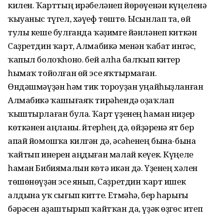
килен. Ҡарттың ирәбеләнеп йөрөүенән күңеленә
ҡыуаныс түгел, хәүеф төштө. Ысынлап та, өй
тулы кеше булғанда ҡәҙимге йәнләнеп киткән
Саҙретдин ҡарт, Алмабикә менән ҡабат ингәс,
ҡапыл болоҡһоно. Әбей алһа балҡып китер
һымаҡ тойолған өй эсе яҡтырмаған.
Өндәшмәүҙән һәм тик тороуҙан уңайһыҙланған
Алмабикә ҡашығаяҡ тирәһендә оҙаҡлап
ҡыштырлаған була. Ҡарт үҙенең һаман ниҙер
көткәнен аңланы. Әйтерһең дә, өйҙәренә ят бер
апай йомошҡа килгән дә, әсәһенең бына-бына
ҡайтып инерен аңдыған малай кеүек. Күңеле
һаман Бибиямалын көтә икән дә. Үҙенең хәлен
төшөнөүҙән эсе янып, Саҙретдин ҡарт ишек
алдына уҡ сығып китте. Етмәһә, бер һарығы
бәрәсен аҙаштырып ҡайтҡан да, үҙәк өҙгөс итеп