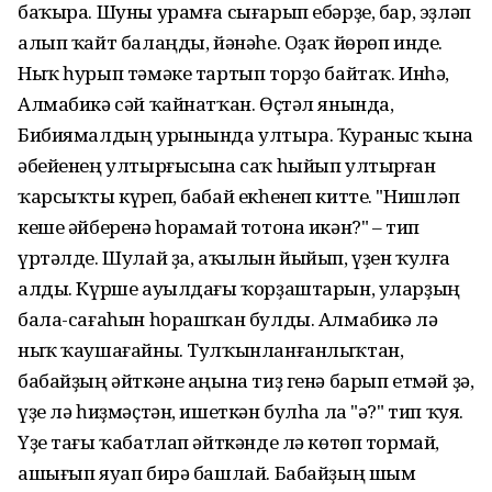
баҡыра. Шуны урамға сығарып ебәрҙе, бар, эҙләп
алып ҡайт балаңды, йәнәһе. Оҙаҡ йөрөп инде.
Ныҡ һурып тәмәке тартып торҙо байтаҡ. Инһә,
Алмабикә сәй ҡайнатҡан. Өҫтәл янында,
Бибиямалдың урынында ултыра. Ҡураныс ҡына
әбейенең ултырғысына саҡ һыйып ултырған
ҡарсыҡты күреп, бабай екһенеп китте. "Нишләп
кеше әйберенә һорамай тотона икән?" – тип
үртәлде. Шулай ҙа, аҡылын йыйып, үҙен ҡулға
алды. Күрше ауылдағы ҡорҙаштарын, уларҙың
бала-сағаһын һорашҡан булды. Алмабикә лә
ныҡ ҡаушағайны. Тулҡынланғанлыҡтан,
бабайҙың әйткәне аңына тиҙ генә барып етмәй ҙә,
үҙе лә һиҙмәҫтән, ишеткән булһа ла "ә?" тип ҡуя.
Үҙе тағы ҡабатлап әйткәнде лә көтөп тормай,
ашығып яуап бирә башлай. Бабайҙың шым