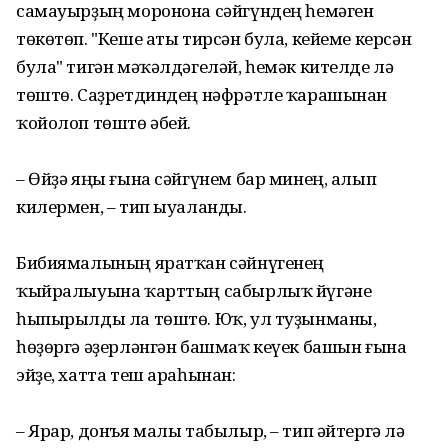
самауырҙың моронона сәйгүндең һемәген
төкөтөп. "Кеше аты тирсән була, кейеме керсән
була" тигән мәҡәлдәгеләй, һемәк кителде лә
төштө. Саҙретдиндең нәфрәтле ҡарашынан
ҡойолоп төштө әбей.
– Өйҙә яңы ғына сәйгүнем бар минең, алып
килермен, – тип ыуаланды.
Бибиямалының яратҡан сәйнүгенең
ҡыйралыуына ҡарттың сабырлыҡ йүгәне
һыпырылды ла төштө. Юҡ, ул туҙынманы,
һөҙөргә әҙерләнгән башмаҡ кеүек башын ғына
эйҙе, хатта теш араһынан:
– Ярар, донъя малы табылыр, – тип әйтергә лә