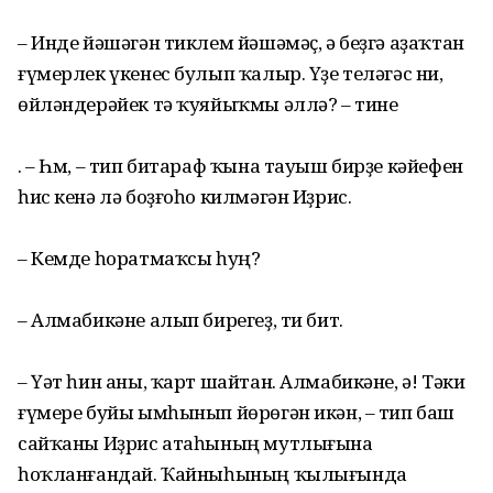
– Инде йәшәгән тиклем йәшәмәҫ, ә беҙгә аҙаҡтан
ғүмерлек үкенес булып ҡалыр. Үҙе теләгәс ни,
өйләндерәйек тә ҡуяйыҡмы әллә? – тине
. – Һм, – тип битараф ҡына тауыш бирҙе кәйефен
һис кенә лә боҙғоһо килмәгән Иҙрис.
– Кемде һоратмаҡсы һуң?
– Алмабикәне алып бирегеҙ, ти бит.
– Үәт һин аны, ҡарт шайтан. Алмабикәне, ә! Тәки
ғүмере буйы ымһынып йөрөгән икән, – тип баш
сайҡаны Иҙрис атаһының мутлығына
һоҡланғандай. Ҡайныһының ҡылығында