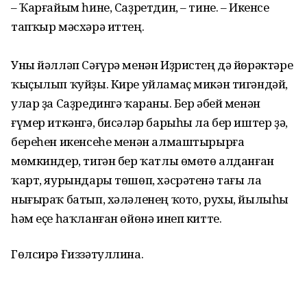
– Ҡарғайым һине, Саҙретдин, – тине. – Икенсе
тапҡыр мәсхәрә иттең.
Уны йәлләп Сәғүрә менән Иҙристең дә йөрәктәре
ҡыҫылып ҡуйҙы. Кире уйламаҫ микән тигәндәй,
улар ҙа Саҙредингә ҡараны. Бер әбей менән
ғүмер иткәнгә, бисәләр барыһы ла бер иштер ҙә,
береһен икенсеһе менән алмаштырырға
мөмкиндер, тигән бер ҡатлы өмөтө алданған
ҡарт, яурындары төшөп, хәсрәтенә тағы ла
нығыраҡ батып, хәләленең ҡото, рухы, йылыһы
һәм еҫе һаҡланған өйөнә инеп китте.
Гөлсирә Ғиззәтуллина.