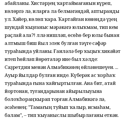
абайланы. Хистәрҙең ҡартаймағанын күреп,
көлөргә лә, иларға ла белмәгәндәй, аптыранды
ул. Хәйер, көлөп ҡара. Ҡартайған көнөңдә үҙең
шундай ҡыҙғаныс мәрәкәгә юлыҡмам, тип кем
раҫлай ала?! Әллә нишләп, өсөһө бер юлы бынан
алтмыш биш йыл элек булған тәүге сәфәр
тураһында уйланы. Ғаиләлә бер ҡыҙыҡ хикәйәт
итеп һөйләп йөрөтәләр ине был хәлде:
Саҙретдин менән Алмабикәнең өйләнешеүен. ...
Ауыр йылдар булған инде. Күберәк ас ҡорһаҡ
тураһында ғына ҡайғыртылған. Ана бит, атай
йортонан, туғандарынан айырылыуына
болоҡһораңҡырап торған Алмабикәгә лә,
әсәһенең: "Тамағың туйып ҡалыр, исмаһам,
балам", – тип ҡыуаныслы шыбырлағаны еткән.