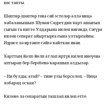
көс тапты.
Шөптөр-шөптөр генә сәй эстеләр әллә ниңә
ҡабаланышып. Шунан Саҙретдин ҡарт ашығып
сығып та китте. Улдарына килеп ингәндә, Сәғүрә
килен сепарат айыртырға ғына ултырғайны.
Иҙрисе лә иртәнге сәйгә ҡайтҡан икән.
Ҡарттың йәлп-йөлп атлап иртүк килеп инеүенә
аптырап бер-береһенә ҡарашып алдылар.
– Ни булды, атай? – тине улы борсолоп. – Ниңә
ҡобараң осҡан?
Килене лә сепаратын ташлап килеп етте.