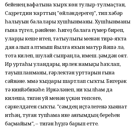
Әбейенең вафатына ҡырҡ көн тулыр-тулмаҫтан,
Саҙретдин ҡарттың "өйләндерегеҙ", тип хәбәр
һалыуын балалары хушһынманы. Хушһынманы
ғына түгел, рәнйене. Һигеҙ балаға ғүмер биреп,
уларҙы кеше итеп, татыулығы менән тирә-яҡта
дан алып алтмыш йылға яҡын матур йәшә лә,
тота килеп, шулай сыпраңла, имеш. Әҙәмдән оят.
Ир уртаһы уландары, ирлек намыҫы һаҡлап,
тауышланманы, ғәрлектән урттарын ғына
сәйнәне. Әммә ҡыҙҙары шартлап сыҡты. Бигерәк
тә кинйәбикәһе. Иркәләнеп, ни ҡылһам да
килешә, тигән уй менән үҫкән төпсөгө,
сәркелдәген сыҡты. "Әсәмдең иҫтәлегенә хыянат
итһәң, туған тупһама ике аяғымдың береһен
баҫмайым", – тигән һүҙгә барып етте.