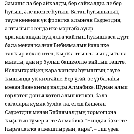
Заманы ла бер айҡалды, бер сайҡалды. Әле бер
һуғыш, әле икенсе һуғыш. Ватан һуғышының
тәүге көнөнән үк фронтҡа алынған Саҙретдин,
алты йыл эсендә ике мәртәбә ауыр
яраланғандан һуң ялға ҡайтып, һуғышҡаса дүрт
бала менән ҡалған Бибиямалын йәнә ике
тапҡыр йөклө итеп, ҡырҡ алтынсы йылды ғына
мыҡты, дан ир булып башкөллө ҡайтып төштө. Ә
Исламгәрәйҙең ҡара ҡағыҙы һуғыштың тәүге
ҡышында уҡ килгәйне. Бер үгәй, өс үҙ балаһы
менән йәнә яңғыҙ ҡалды Алмабикә. Шунан алып
гөрләтеп донъя көтөп алып киткән, бала-
сағалары күмәк булһа ла, етеш йәшәгән
Саҙретдин менән Бибиямалдың тормошона
ҡыҙығып ғүмер итте Алмабикә. "Ниндәй бәхетте
һырғалаҡҡа алмаштырҙың, аңра", – тип үҙен