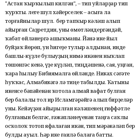
"Астан ҡырҡылып килгән", – тип уйларҙар тип
ҡурҡты. Әлеге шул хәйерселек – асыға ла
торғайнылар шул. Ә бер тапҡыр кәләш алып
айырған Саҙретдин, уны өмөтләндергәндәй,
ҡабат өйләнергә ашыҡманы. Йәнә ике йыл
буйҙаҡ йөрөп, ун һигеҙе тулыр алдынан, инде
башлы-күҙле булыуҙың нимә икәнен ныҡлап
төшөнгәс кенә, үҙе күҙләп, тиңдәшенә, сая, уңған,
ҡара һылыу Бибиямалға өйләнде. Никах сәғәте
һуҡҡас, Алмабикәгә лә тиңе табылды. Ҡатыны
икенсе бәпәйенән ҡотола алмай вафат булған
бер балалы тол ир Исламгәрәйгә алып бирҙеләр
уны. Кейәүҙән айырылған кәләшенең ғиффәтле
булғанын белгәс, ғәжәпләнеүенән таңға саҡлы
осҡолоҡ тотоп яфалаған икән, тип мәрәкәләп бер
булды ауыл. Һәр ике ғаилә балаға батты.