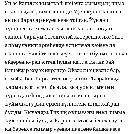
Ун өс йәшлек ҡыҙыҡай, кейәүгә сығыуҙың нимә
икәнен дә аңламаған инде. Үҙен ҡунаҡҡа алып
китеп баралар кеүек кенә тойған. Йүнләп
түшәлеп тә етмәгән ҡырпаҡ ҡарлы юлдан
санала барыуы бөгөнгөләй хәтерендә, ике бите
алһыуланып эргәһендә ултырған кейәүе лә
оҡшаны. Һәйбәт кенә кеүек. Ә килен булып төшкән
өйҙәрен күреп әптән һушы китте. Һәләк бай
йәшәйҙәр кеүек күренде. Өйҙәренең иҙәне бар,
етмәһә, һап-һары итеп йыуылған. Тәҙрәһендә
ҡарындыҡ түгел, быяла. Ә киң урындыҡтың
түрендәге һандыҡ өҫтөнә йыйыштырып
ҡуйылған урын-ерҙең күплегенә инде хайран
булды. Ҡыуанды. Тик иң оҡшағаны еңел, шыма
ҡул санаһы булды. Ҡаршы яҡтағы бейек тауға
иң беренсе тапҡыр үҙенән ике генә йәшкә кесе