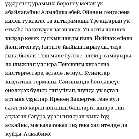
үҙҙәренең урамына боролоу менән үк
абайлағайны Алмабикә әбей. Өйөнөң тәңгәленә
килеп туҡтағас та аптыраманы. Үҙе аңғарып уҡ
етмәһә лә көтәүелләгән икән. Ун алты йәшлек
ҡыҙҙар кеүек тулҡынланды ғына. Йыйнаҡ өйөнә
йәлп итеп күҙ һирпте: йыйыштырыулы, таҙа
ғына былай. Төш мәле булғас, электр самауыры
ла шыжлап ултыра Пенсияны кисә генә
килтергәстәре, өҫтәле лә мул. Ҡунаҡтар
ҡыҫтатып торманы. Сәй янында һөйләшеүе
еңелерәк булыр тип уйлап, шунда уҡ өҫтәл
артына уҙҙылар. Иренең йәшертен генә ҡул
сәғәтенә ҡарап алғанын башларға ишара тип
аңлаған Сәғүрә, уратыңҡырап ҡына һүҙ
асҡайны, мәсьәлә ғәжәп тиҙ генә хәл ителде лә
ҡуйҙы. Алмабикә: