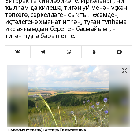
Бигерәк тә кинйәбикәһе. Иркәләнеп, ни
ҡылһам да килешә, тигән уй менән үҫкән
төпсөгө, сәркелдәген сыҡты. "Әсәмдең
иҫтәлегенә хыянат итһәң, туған тупһама
ике аяғымдың береһен баҫмайым", –
тигән һүҙгә барып етте.
Ымһыныу (хикәйә) Гөлсирә Ғиззәтуллина.