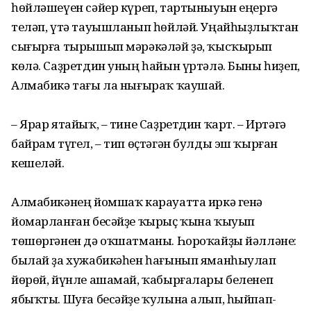
һөйләшеүен сәйер күреп, тартыныуын еңергә
теләп, үтә тауышланып һөйләй. Уңайһыҙлыҡтан
сығырға тырышып мәрәкәләй ҙә, ҡысҡырып
көлә. Саҙретдин уның һайын үртәлә. Быны һиҙеп,
Алмабикә тағы ла нығыраҡ ҡаушай.
– Ярар ятайыҡ, – тине Саҙретдин ҡарт. – Иртәгә
байрам түгел, – тип өҫтәгән булды эш ҡырған
кешеләй.
Алмабикәнең йомшаҡ карауатта иркә генә
йомарланған бесәйҙе ҡырыҫ ҡына ҡыуып
төшөргәнен дә оҡшатманы. Һороҡайҙы йәлләне:
былай ҙа хужабикәһен һағынып яманһыулап
йөрөй, йүнле ашамай, ҡабырғалары беленеп
ябыҡты. Шуға бесәйҙе ҡулына алып, һыйпап-