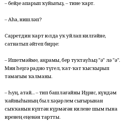
– Әбейҙе апарып ҡуйығыҙ, – тине ҡарт.
– Аһа, нишләп?
Саҙретдин ҡарт юлда уҡ уйлап килгәйне,
сатнатып әйтеп бирҙе:
– Ишетмәйме, аңрамы, бер туҡтауһыҙ "ә" лә "ә".
Мин һеҙгә радио түгел, ҡат-ҡат ҡысҡырып
тамағым ҡалманы.
– Һуң, атай... – тип башлағайны Иҙрис, күндәм
ҡайныһының был хәҙәрлем сығырынан
сыҡҡанын күптән күрмәгән килене шым ғына
иренең еңенән тартты.