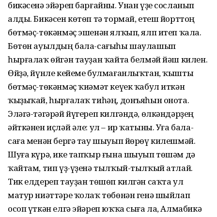
бикәсенә эйәреп барғайны. Унан үҙе сосланып
алды. Бикәсен көтөп тә тормай, етеш йорттоң
бөтмәҫ-төкәнмәҫ эшенән ялҡып, ялп итеп ҡала.
Бөтөн ауылдың бала-сағыһы шаулашып
һырғалаҡ өйгән тауҙан ҡайта белмәй йәш килен.
Өйҙә, йүнле кейеме булмағанлыҡтан, ҡышты
бөтмәҫ-төкәнмәҫ ҡиәмәт кеүек ҡабул иткән
ҡыҙыҡай, һырғалаҡ тиһәң, донъяһын онота.
Эләгә-тәгәрәй йүгереп килгәндә, өлкәндәрҙең
әйткәнен иҫләй әле: ул – ир ҡатыны. Уға бала-
саға менән бергә тау шыуып йөрөү килешмәй.
Шуға күрә, ике тапҡыр ғына шыуып төшәм дә
ҡайтам, тип үҙ-үҙенә тылҡый-тылҡый атлай.
Тик елдереп тауҙан төшөп килгән саҡта ул
матур ниәттәре ҡолаҡ төбөнән генә шыйлап
осоп үткән елгә эйәреп юҡҡа сыға ла, Алмабикә