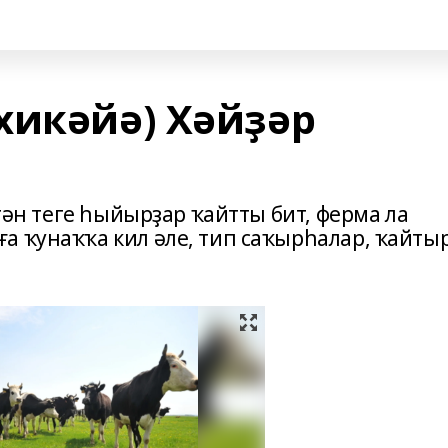
хикәйә) Хәйҙәр
өгән теге һыйырҙар ҡайтты бит, ферма ла
а ҡунаҡҡа кил әле, тип саҡырһалар, ҡайты