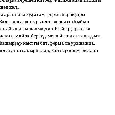
ләнеп көлә…
лға аръяғына күҙ атам, ферма һарайҙары
ә. Балаларға ошо урында ҡасандыр һыйыр
әң моғайын да ышанмаҫтар. Һыйырҙар юҡҡа
ҡ та, май ҙа, бер һүҙ менән әйткәндә аҡтан яҙҙыҡ.
еге һыйырҙар ҡайтты бит, ферма ла урынында,
 әле, тип саҡырһалар, ҡайтыр инем, билләһи