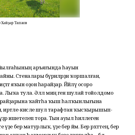
 Хәйҙәр Тапаҡов
әк йылғаһының аръяғында һауын
ны. Стеналары бүрәнәләрҙән ҡоршалған,
әгә яҡын оҙон һарайҙар. Йәйләү осоро
 Лыҡа тула. Әллә миңә генә шулай тойолдомо
р һарайҙарына ҡайтһа ҡыш һалҡынлығына
. Йәнә, иртәле-кисле шул тарафтан ҡысҡырышып-
еүҙәр ишетелеп тора. Тын ауыл һиллеген
е үҙе бер матурлыҡ, үҙе бер йәм. Бер рәхәттең, бер
тынан аҡҡан Һаҡмарҙың боҙо ҡуҙғалһа – бәлә,