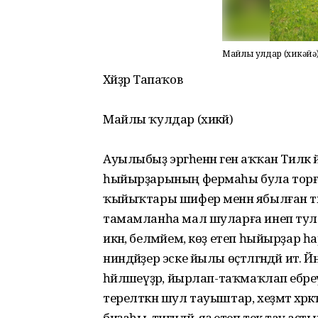
Майлы ҡулдар (хикәйә)
Хәйҙәр Тапаҡов
Майлы ҡулдар (хикәйә)
Ауылыбыҙ эргәһенән генә аҡҡан Тил
һыйырҙарының фермаһы була торғай
ҡыйыҡтары шифер менән ябылған тиҫт
тамамланһа мал шуларға инеп тула.
икән, белмәйем, көҙ етеп һыйырҙа
ниндәйҙер эске йылы өҫтәлгәндәй итә
һәйләшеүҙәр, йырлап-таҡмаҡлап ебәр
терелткән шул тауыштар, хеҙмәт хәрәкәт
биҙаһы, тигәндәй, яҙ етеп текә тау аҫ