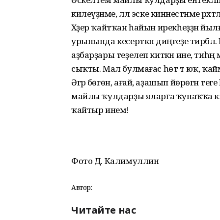
килеүҙәнме, әллә эске кинәнестәнме рәхәт
Хәҙер ҡайтҡан һайын ирекһеҙҙән йы
урынында кесерткән диңгеҙе тирбәл
аҙбарҙары теҙелеп киткән ине, тиһ
сыҡты. Мал булмағас һөт тә юҡ, ҡайма
Әгәр бөгөн, ағай, аҙашып йөрөгән т
майлы ҡулдарҙы яларға ҡунаҡҡа кил
ҡайтыр инем!
Фото Д. Калимуллин
Автор:
Читайте нас