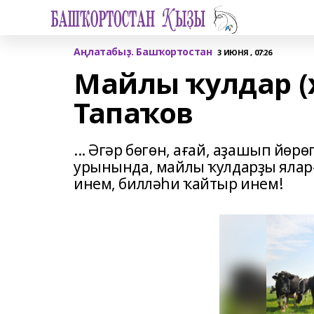
Аңлатабыҙ. Башҡортостан
3 ИЮНЯ , 07:26
Майлы ҡулдар (
Тапаҡов
... Әгәр бөгөн, ағай, аҙашып йөр
урынында, майлы ҡулдарҙы яларғ
инем, билләһи ҡайтыр инем!