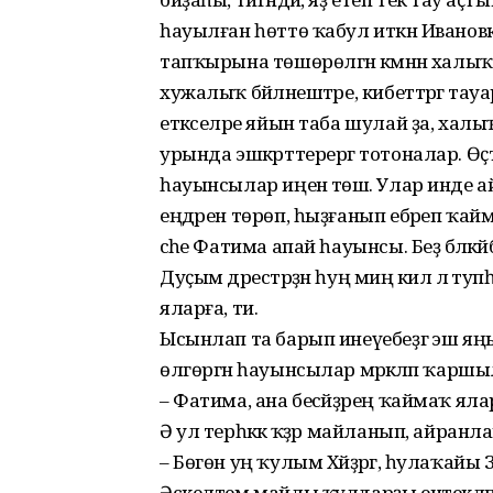
һауылған һөттө ҡабул иткән Иванов
тапҡырына төшөрөлгән кәмәнән халыҡ у
хужалыҡ бәйләнештәре, кибеттәргә тауа
етәкселәре яйын таба шулай ҙа, ха
урында эшкәрттерергә тотоналар. Өҫтә
һауынсылар иңенә төшә. Улар инде 
еңдәрен төрөп, һыҙғанып ебәреп ҡай
әсәһе Фатима апай һауынсы. Беҙ бәләк
Дуҫым дәрестәрҙән һуң миңә килә лә ту
яларға, ти.
Ысынлап та барып инеүебеҙгә эш яң
өлгөргән һауынсылар мәрәкәләп ҡаршы
– Фатима, ана бесәйҙәрең ҡаймаҡ яла
Ә ул терһәккә ҡәҙәр майланып, айран
– Бөгөн уң ҡулым Хәйҙәргә, һулаҡайы
Әскелтем майлы ҡулдарҙы ентекләп 