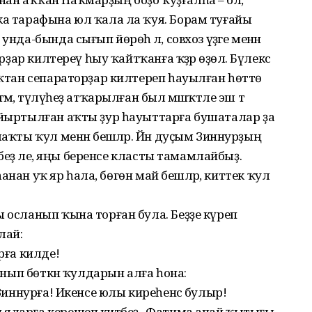
ка тарафына юл ҡала ла ҡуя. Борам туғайы
нда-бында сығып йөрөһә лә, совхоз үҙәге менән
рҙар килтереү һыу ҡайтҡанға ҡәҙәр өҙөлә. Бүлексә
лыҡтан сепараторҙар килтереп һауылған һөттө
мә, түләүһеҙ атҡарылған был мәшәҡәтле эш тә
айыртылған аҡты ҙур һауыттарға бушаталар ҙа
маҡты ҡул менән бешәләр. Йән дуҫым Зиннурҙың
әйбеҙ әле, яңы беренсе класты тамамлайбыҙ.
пһанан уҡ яр һала, бөгөн май бешәләр, киттек ҡул
ы осланып ҡына торған була. Беҙҙе күреп
лай:
рға килде!
ланып бөткән ҡулдарын алға һона:
 Зиннурға! Икенсе юлы киреһенсә булыр!
яларға керешеп китәбеҙ, ә Фатима апай ҡытығы