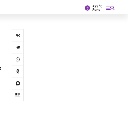
+29 °С
Ясно
р