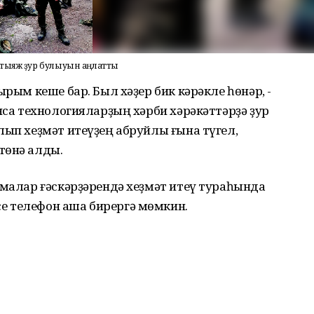
хтыяж ҙур булыуын аңлатты
ым кеше бар. Был хәҙер бик кәрәкле һөнәр, -
нса технологияларҙың хәрби хәрәкәттәрҙә ҙур
лып хеҙмәт итеүҙең абруйлы ғына түгел,
төнә алды.
емалар ғәскәрҙәрендә хеҙмәт итеү тураһында
е телефон аша бирергә мөмкин.