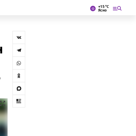
+15 °С
Ясно
н
р