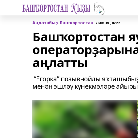
Аңлатабыҙ. Башҡортостан
2 ИЮНЯ , 07:27
Башҡортостан я
операторҙарына
аңлатты
“Егорка” позывнойлы яҡташыбыҙ
менән эшләү күнекмәләре айырыу