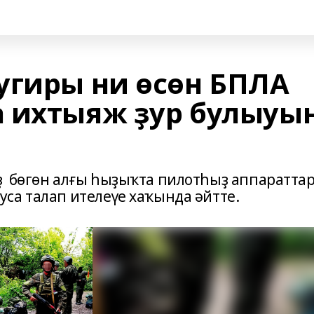
угиры ни өсөн БПЛА
 ихтыяж ҙур булыуы
 бөгөн алғы һыҙыҡта пилотһыҙ аппаратта
са талап ителеүе хаҡында әйтте.