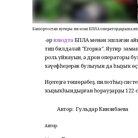
Башҡортостан яугиры ни өсөн БПЛА операторҙарына и
-Һәр
взводта
БПЛА менән эшләгән айыр
тип билдәләй "Егорка”. Яугир зама
роль уйнауын, ә дрон операторы бу
хәүефһеҙерәк булыуын да һыҙыҡ өҫ
Иҫегеҙгә төшөрәбеҙ, пилотһыҙ сист
ҡыҙыҡһындырған һорауҙарҙы 122-с
Автор:
Гульдар Кинзябаева
Автор: