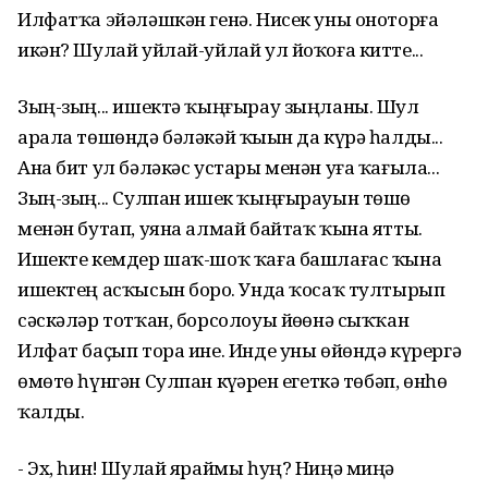
Илфатҡа эйәләшкән генә. Нисек уны оноторға
икән? Шулай уйлай-уйлай ул йоҡоға китте...
Зың-зың... ишектә ҡыңғырау зыңланы. Шул
арала төшөндә бәләкәй ҡыҙын да күрә һалды...
Ана бит ул бәләкәс устары менән уға ҡағыла...
Зың-зың... Сулпан ишек ҡыңғырауын төшө
менән бутап, уяна алмай байтаҡ ҡына ятты.
Ишекте кемдер шаҡ-шоҡ ҡаға башлағас ҡына
ишектең асҡысын борҙо. Унда ҡосаҡ тултырып
сәскәләр тотҡан, борсолоуы йөҙөнә сыҡҡан
Илфат баҫып тора ине. Инде уны өйөндә күрергә
өмөтө һүнгән Сулпан күҙҙәрен егеткә төбәп, өнһөҙ
ҡалды.
- Эх, һин! Шулай яраймы һуң? Ниңә миңә