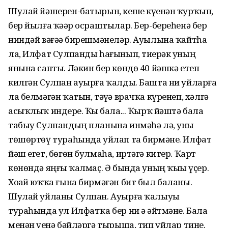
Шулай йәшерен-батырын, кеше күҙенән ҡурҡып,
бер йылға ҡәҙәр осраштылар. Бер-береһенә бер
ниндәй вәғәҙә бирешмәнеләр. Ауылына ҡайтһа
ла, Илфат Сулпанды һағынып, тиҙерәк уның
янына сапты. Ләкин бер көндө 40 йәшкә етеп
килгән Сулпан ауырға ҡалды. Башта ни уйларға
ла белмәгән ҡатын, тәүҙә врачҡа күренеп, хәлгә
асыҡлыҡ индерҙе. Ҡыҙ бала... Ҡырҡ йәштә бала
табыу Сулпандың планына инмәһә лә, уны
төшөртөү тураһында уйлап та бирмәне. Илфат
йәш егет, бөгөн булмаһа, иртәгә китер. Ҡарт
көнөндә яңғыҙ ҡалмаҫ. Ә бында уның ҡыҙы үҫер.
Хоҙай юҡҡа ғына бирмәгән бит был баланы.
Шулай уйланы Сулпан. Ауырға ҡалыуы
тураһында ул Илфатҡа бер ни ҙә әйтмәне. Бала
менән үҙенә бәйләргә тырыша, тип уйлар тине.