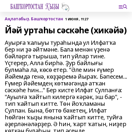
Аңлатабыҙ. Башҡортостан
1 ИЮНЯ , 11:27
Йәй уртаһы сәскәһе (хикәйә)
Ауырға ҡалыуы тураһында ул Илфатҡа
бер ни ҙә әйтмәне. Бала менән үҙенә
бәйләргә тырыша, тип уйлар тине.
Үҫтерер, Алла бирһә. Ҙур байлығы
булмаһа ла, көсө етер. "Әле мин ғүмер
йәйемдә генә, көҙҙәремә йыраҡ. Бәпесем...
Ғүмер йәйемдең көтмәгәндә атҡан
сәскәһе һин..." Бер кисте Илфат Сулпанға:
"Ауылға ҡайтып килергә кәрәк, эш бар", -
тип ҡайтып китте. Төн йоҡламаны
Сулпан. Бына, бөттө бәхетең, Илфат
һөйгән ҡыҙы янына ҡайтып китте, туйға
әҙерләнәләрҙер. Ә һин, ҡарт ҡатын, ниҙер
көткән булаһың, тип әсенде...