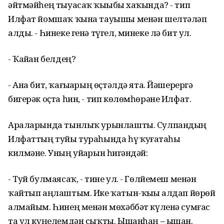
әйтмәйһең тыуасаҡ ҡыҙыбыҙ хаҡында? - тип
Илфат йомшаҡ ҡына тауышы менән шелтәләп
алды. - Һинеке генә түгел, минеке лә бит ул.
- Ҡайҙан белдең?
- Ана бит, ҡағыҙҙарың өҫтәлдә ята. Йәшерергә
бигерәк оҫта һин, - тип көлөмһөрәне Илфат.
Араларында тынлыҡ урынлашты. Сулпандың
Илфаттың туйы тураһында һүҙ ҡуҙғатаһы
килмәне. Уның уйҙарын һиҙгәндәй:
- Туй булмаясаҡ, - тине ул. - Гөлйемеш менән
ҡайтып аңлаштым. Ике ҡатын-ҡыҙҙы алдап йөрөй
алмайым. Һинең менән мөхәббәт күленә сумғас
та ул күңелемдән сыҡты. Ышанһаң – ышан.