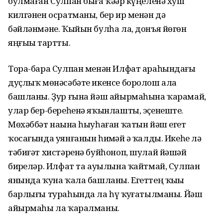
булмаған Сулпан быға ҡәҙәр күңеленә хуш
килгәнен осратманы, бер ир менән дә
бәйләнмәне. Ҡыйын булһа ла, донъя йөгөн
яңғыҙы тартты.
Тора-бара Сулпан менән Илфат араһындағы
дуҫлыҡ мөнәсәбәте икенсе боролош ала
башланы. Ҙур ғына йәш айырмаһына ҡарамай,
улар бер-береһенә яҡынлашты, эҫенеште.
Мөхәббәт наҙына һыуһаған ҡатын йәш егет
ҡосағында уянғанын һиҙмәй ҙә ҡалды. Икеһе лә
тәбиғәт хистәренә буйһоноп, шулай йәшәй
бирҙеләр. Илфат та ауылына ҡайтмай, Сулпан
янында ҡуна ҡала башланы. Егеттең ҡыҙы
барлығы тураһында ла һүҙ ҡуҙғатылманы. Йәш
айырмаһы ла ҡаралманы.