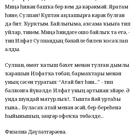
Миңә һинән башҡа бер кем дә кәрәкмәй. Яратам
һине, Сулпан! Күптән аңлашырға кәрәк булған
да бит. Ҡурҡтым. Байлығыма, аҡсама ҡыҙыға тип
уйлар, тинем. Миңә һиндәге ошо байлыҡ та етә, -
тип Илфат Сулпандың бәпәйле билен ҡосаҡлап
алды.
Сулпан, өмөт ҡатыш бәхет менән тулған дымлы
ҡарашын Илфатҡа төбәп, бармаҡтары менән
уның сәсен туҙратып: “Атай бит һин...” - тип
балконға йүнәлде. Илфат уның артынан эйәрҙе. Ә
унда шундай матурлыҡ!.. Тышта йәй уртаһы
ғына... Буласаҡ атай менән әсәй, бер-береһенә
һыйынышып, зәңгәр офоҡҡа төбәлде...
Физәлиә Дәүләтгәрәева.