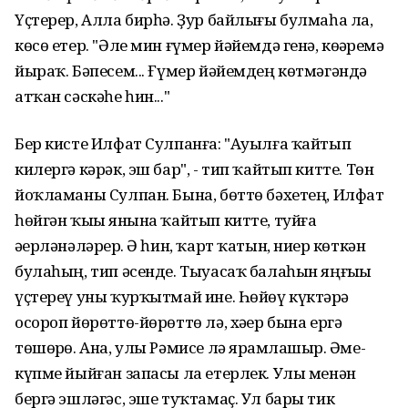
Үҫтерер, Алла бирһә. Ҙур байлығы булмаһа ла,
көсө етер. "Әле мин ғүмер йәйемдә генә, көҙҙәремә
йыраҡ. Бәпесем... Ғүмер йәйемдең көтмәгәндә
атҡан сәскәһе һин..."
Бер кисте Илфат Сулпанға: "Ауылға ҡайтып
килергә кәрәк, эш бар", - тип ҡайтып китте. Төн
йоҡламаны Сулпан. Бына, бөттө бәхетең, Илфат
һөйгән ҡыҙы янына ҡайтып китте, туйға
әҙерләнәләрҙер. Ә һин, ҡарт ҡатын, ниҙер көткән
булаһың, тип әсенде. Тыуасаҡ балаһын яңғыҙы
үҫтереү уны ҡурҡытмай ине. Һөйөү күктәрҙә
осороп йөрөттө-йөрөттө лә, хәҙер бына ергә
төшөрҙө. Ана, улы Рәмисе лә ярҙамлашыр. Әҙме-
күпме йыйған запасы ла етерлек. Улы менән
бергә эшләгәс, эше туҡтамаҫ. Ул бары тик