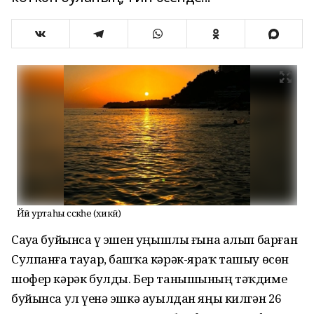
Йәй уртаһы сәскәһе (хикәйә)
Сауҙа буйынса үҙ эшен уңышлы ғына алып барған
Сулпанға тауар, башҡа кәрәк-яраҡ ташыу өсөн
шофер кәрәк булды. Бер танышының тәҡдиме
буйынса ул үҙенә эшкә ауылдан яңы килгән 26