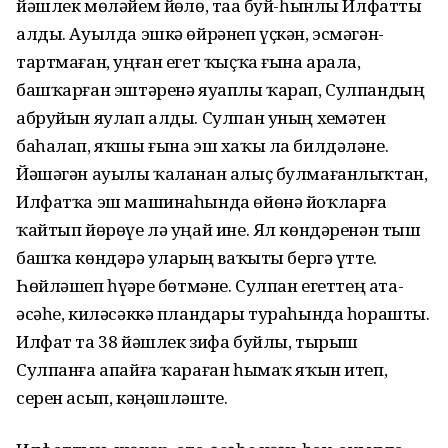
йәшлек мөләйем йөҙлө, таҙа буй-һынлы Илфатты
алды. Ауылда эшкә өйрәнеп үҫкән, эсмәгән-
тартмаған, уңған егет ҡыҫҡа ғына арала,
башҡарған эштәренә яуаплы ҡарап, Сулпандың
абруйын яулап алды. Сулпан уның хеҙмәтен
баһалап, яҡшы ғына эш хаҡы ла билдәләне.
Йәшәгән ауылы ҡаланан алыҫ булмағанлыҡтан,
Илфатҡа эш машинаһында өйөнә йоҡларға
ҡайтып йөрөүе лә уңай ине. Ял көндәренән тыш
башҡа көндәрҙә уларҙың ваҡыты бергә үтте.
Һөйләшеп һүҙҙәре бөтмәне. Сулпан егеттең ата-
әсәһе, киләсәккә пландары тураһында һорашты.
Илфат та 38 йәшлек зифа буйлы, тырыш
Сулпанға апайға ҡараған һымаҡ яҡын итеп,
серен асып, кәңәшләште.