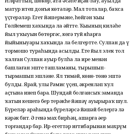
Илфаттың, шөкөр, ата-әсәһе иҫән-һау, ауылда
матур итеп донъя көтәләр. Мал тоталар, баҡса
үҫтерәләр. Егет йәшермәне, һөйгән ҡыҙы
Гөлйемеш хаҡында ла әйтте. Ҡыҙының киләһе
йыл уҡыуын бөтөргәс, көҙгә туй яһарға
йыйыныуҙары хаҡында ла белгертте. Сулпан да үҙ
тормошо тураһында асылды. Ете йыл элек тол
ҡалған Сулпан ауыр булһа ла ире менән
башлаған эште ташламаны, тырышып-
тырмашып эшләне. Ял тимәй, көнө-төнө эштә
булды. Ярай, улы Рәмис үҫеп, әкренләп ҡул
аҫтына инеп бара. Шундай болғансыҡ заманда
ҡатын кешегә бер терәкһеҙ йәшәү ауырыраҡ шул.
Бүреләр араһында бүреләрсә йәшәй белергә лә
кәрәк бит. Әҙ генә мах бирһәң, ашарға әҙер
торғандар бар. Ир-егеттәр иғтибарынан мәхрүм