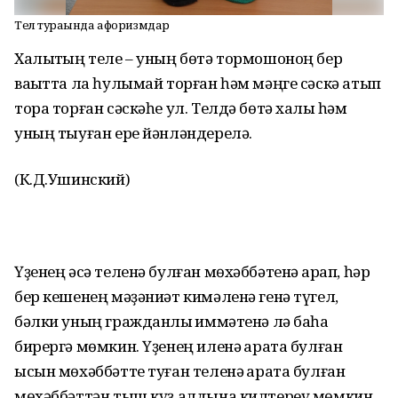
Тел тураһында афоризмдар
Халыҡтың теле – уның бөтә тормошоноң бер
ваҡытта ла һулымай торған һәм мәңге сәскә атып
тора торған сәскәһе ул. Телдә бөтә халыҡ һәм
уның тыуған ере йәнләндерелә.
(К.Д.Ушинский)
Үҙенең әсә теленә булған мөхәббәтенә ҡарап, һәр
бер кешенең мәҙәниәт кимәленә генә түгел,
бәлки уның гражданлыҡ ҡиммәтенә лә баһа
бирергә мөмкин. Үҙенең иленә ҡарата булған
ысын мөхәббәтте туған теленә ҡарата булған
мөхәббәттән тыш күҙ алдына килтереү мөмкин