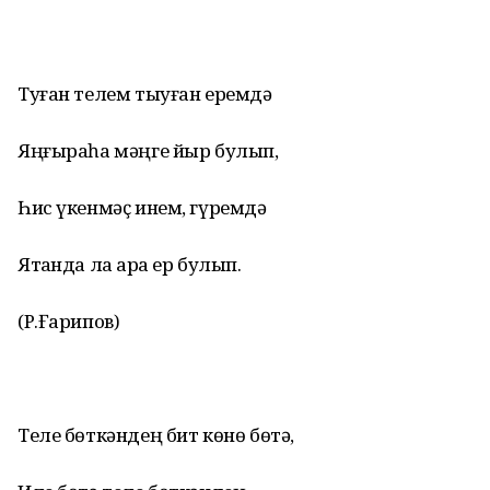
Туған телем тыуған еремдә
Яңғыраһа мәңге йыр булып,
Һис үкенмәҫ инем, гүремдә
Ятҡанда ла ҡара ер булып.
(Р.Ғарипов)
Теле бөткәндең бит көнө бөтә,