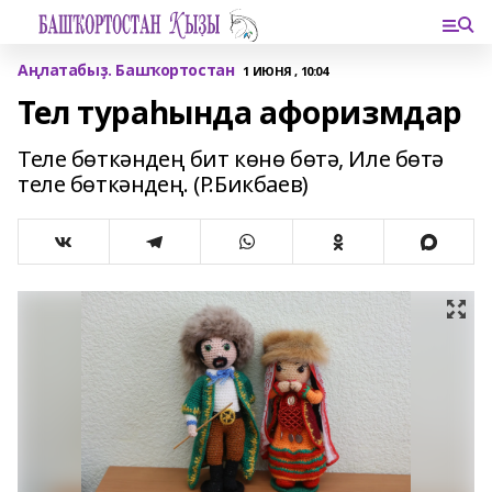
Аңлатабыҙ. Башҡортостан
1 ИЮНЯ , 10:04
Тел тураһында афоризмдар
Теле бөткәндең бит көнө бөтә, Иле бөтә
теле бөткәндең. (Р.Бикбаев)