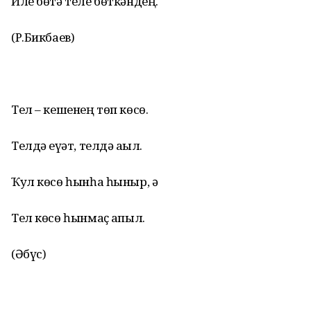
Иле бөтә теле бөткәндең.
(Р.Бикбаев)
Тел – кешенең төп көсө.
Телдә ҡеүәт, телдә аҡыл.
Ҡул көсө һынһа һыныр, ә
Тел көсө һынмаҫ ҡапыл.
(Әбүс)