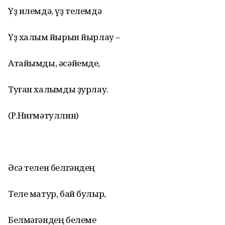
Үҙ илемдә, үҙ телемдә
Үҙ халҡым йырын йырлау –
Атайымды, әсәйемде,
Туған халҡымды ҙурлау.
(Р.Ниғмәтуллин)
Әсә телен белгәндең
Теле матур, бай булыр,
Белмәгәндең белеме