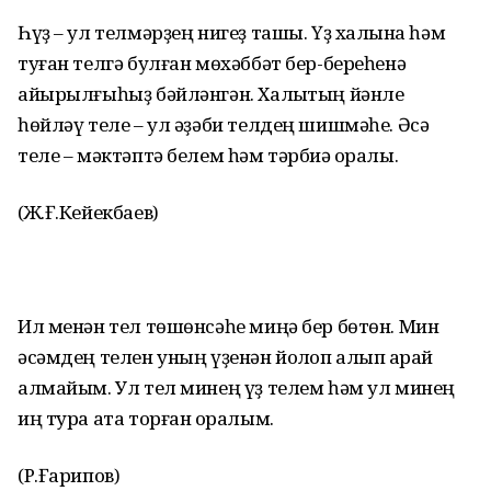
Һүҙ – ул телмәрҙең нигеҙ ташы. Үҙ халҡына һәм
туған телгә булған мөхәббәт бер-береһенә
айырылғыһыҙ бәйләнгән. Халыҡтың йәнле
һөйләү теле – ул әҙәби телдең шишмәһе. Әсә
теле – мәктәптә белем һәм тәрбиә ҡоралы.
(Ж.Ғ.Кейекбаев)
Ил менән тел төшөнсәһе миңә бер бөтөн. Мин
әсәмдең телен уның үҙенән йолҡоп алып ҡарай
алмайым. Ул тел минең үҙ телем һәм ул минең
иң тура ата торған ҡоралым.
(Р.Ғарипов)