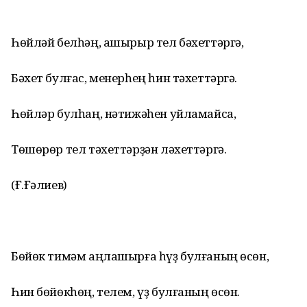
Һөйләй белһәң, ашырыр тел бәхеттәргә,
Бәхет булғас, менерһең һин тәхеттәргә.
Һөйләр булһаң, нәтижәһен уйламайса,
Төшөрөр тел тәхеттәрҙән ләхеттәргә.
(Ғ.Ғәлиев)
Бөйөк тимәм аңлашырға һүҙ булғаның өсөн,
Һин бөйөкһөң, телем, үҙ булғаның өсөн.