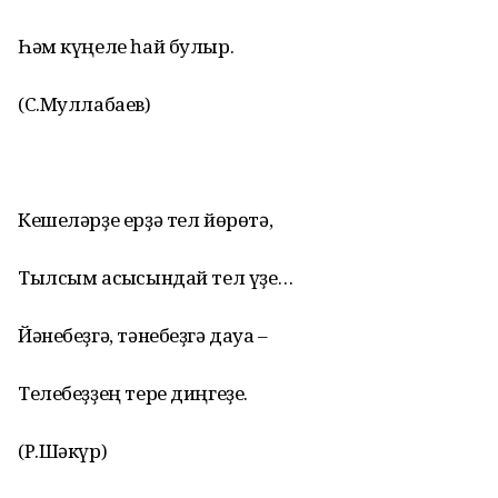
Һәм күңеле һай булыр.
(С.Муллабаев)
Кешеләрҙе ерҙә тел йөрөтә,
Тылсым асҡысындай тел үҙе…
Йәнебеҙгә, тәнебеҙгә дауа –
Телебеҙҙең тере диңгеҙе.
(Р.Шәкүр)