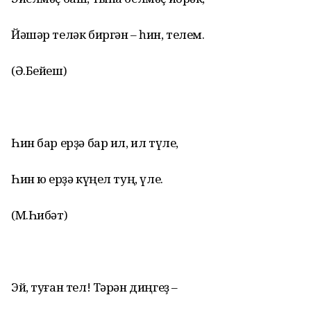
Йәшәр теләк биргән – һин, телем.
(Ә.Бейеш)
Һин бар ерҙә бар ил, ил түле,
Һин юҡ ерҙә күңел туң, үле.
(М.Һибәт)
Эй, туған тел! Тәрән диңгеҙ –