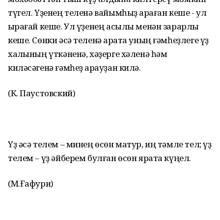
түгел. Үҙенең теленә вайымһыҙ ҡараған кеше - ул
ҡырағай кеше. Ул үҙенең асылы менән зарарлы
кеше. Сөнки әсә теленә ҡарата уның ғәмһеҙлеге үҙ
халҡының үткәненә, хәҙерге хәленә һәм
киләсәгенә ғәмһеҙ ҡарауҙан килә.
(К. Паустовский)
Үҙ әсә телем – минең өсөн матур, иң тәмле тел; үҙ
телем – үҙ әйберем булған өсөн ярата күңел.
(М.Ғафури)