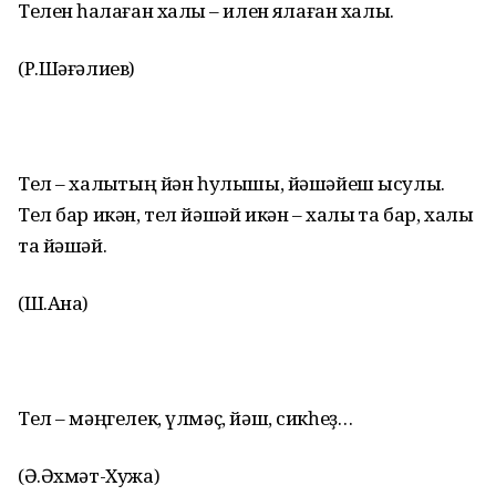
Телен һаҡлаған халыҡ – илен яҡлаған халыҡ.
(Р.Шәғәлиев)
Тел – халыҡтың йән һулышы, йәшәйеш ысулы.
Тел бар икән, тел йәшәй икән – халыҡ та бар, халыҡ
та йәшәй.
(Ш.Анаҡ)
Тел – мәңгелек, үлмәҫ, йәш, сикһеҙ…
(Ә.Әхмәт-Хужа)