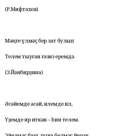
(Р.Мифтахов)
Мәңге үлмәҫ бер зат булып
Телем тыуған ғәзиз еремдә.
(З.Йәнбирҙина)
Әсәйемде әсәй, илемде ил,
Үҙемде ир иткән – һин телем.
Эйелмәҫ баш, тына белмәҫ йөрәк,