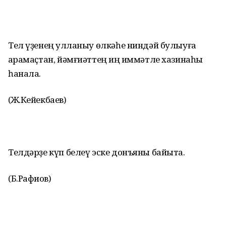
Тел үҙенең ҡулланыу өлкәһе ниндәй булыуға
ҡарамаҫтан, йәмғиәттең иң ҡиммәтле хазинаһы
һанала.
(Ж.Кейекбаев)
Телдәрҙе күп белеү эске донъяны байыта.
(Б.Рафиҡов)