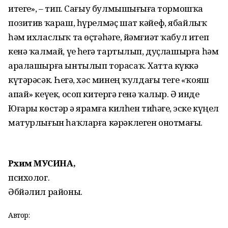
итегеҙ», – тип. Сағыу булмышығыҙға тормошҡа
позитив ҡараш, һүрелмәҫ шат кәйеф, ябайлыҡ
һәм ихласлыҡ та өҫтәһәгеҙ, йәмғиәт ҡабул итеп
кенә ҡалмай, үҙе һеҙгә тартылып, дуҫлашырға һәм
аралашырға ынтылып торасаҡ. Хатта күккә
күтәрәсәк. Һеҙгә, хәс минең ҡулдағы теге «ҡояш
апай» кеүек, осоп китергә генә ҡалыр. Ә инде
Юғары көстәр ҙә ярҙамға килһен тиһәгеҙ, эске күңел
матурлығын һаҡларға кәрәклеген онотмағыҙ.
Рәхимә МУСИНА,
психолог.
Әбйәлил районы.
Автор: