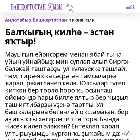
Аңлатабыҙ. Башҡортостан
1 ИЮНЯ , 12:19
Балҡығың килһә – эстән
яҡтыр!
Мауығып ейәнсәрем менән ябай ғына
уйын уйнайбыҙ: мин сүпләп алып биргән
бәләкәй таштарҙы ул күләүеккә ташлай,
һәм, тирә-яҡҡа сәсрәгән тамсыларға
ҡарап, рәхәтләнеп көлә. Юлсылар түгеп
киткән бер төрлө һоро ҡырсынташ
өйөмөндә һары билле ялтыр бер ҡыҙыл
таш иғтибарҙы үҙенә тартты. Ул
башҡаларына бөтөнләй оҡшамаған, бер
аҙ аҡыҡты хәтерләтеп тә тора. Бында
нисек килеп эләккән? Ентекләп ҡарап
ултырыуымды күргән ҡыҙыҡайым да: «И-