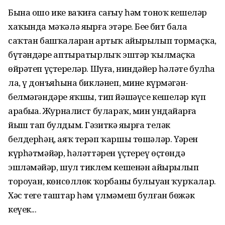
Бына ошо ике ваҡиға сағыу һәм тоноҡ кешеләр
хаҡында мәҡәлә яҙырға этәрҙе. Беҙҙе бит бала
саҡтан башҡаларҙан артыҡ айырылып тормаҫҡа,
бүтәндәрҙе аптыратырлыҡ эштәр ҡылмаҫҡа
өйрәтеп үҫтерҙеләр. Шуға, ниндәйҙер һәләте булһа
ла, үҙ донъяһына бикләнеп, мине күрмәгән-
белмәгәндәре яҡшы, тип йәшәүсе кешеләр күп
арабыҙҙа. Журналист булараҡ, мин ундайҙарға
йыш тап булдым. Гәзиткә яҙырға теләк
белдерһәң, аяҡ терәп ҡаршы төшәләр. Үҙҙәрен
күрһәтмәйҙәр, һәләттәрен үҫтереү өҫтөндә
эшләмәйҙәр, шул тиклем кешенән айырылып
тороуҙан, көнсөллөк ҡорбаны булыуҙан ҡурҡалар.
Хәс теге таштар һәм үлмәмеш булған бөжәк
кеүек...