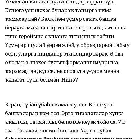
Үҙе менән ҡәнәғәт булмағандар ифрат күп.
Кешегә үҙен шәхес булараҡ танырға нимә
ҡамасаулай? Бала һәм үҫмер саҡта башҡа
берәүгә, мәҫәлән, артисҡа, спортсыға, китап йә
кино геройына оҡшарға тырышыу тәбиғи.
Үҫмерҙәр шулай үҙҙәрен эҙләй, үҙ образдарын табыу
өсөн уларға ниндәйҙер эталондар кәрәк. Ә бит
ололар ҙа, шәхес булып формалашыуҙарына
ҡарамаҫтан, күпселек осраҡта үҙ-үҙҙәре менән
ҡәнәғәт була белмәй. Ниңә?
Берҙән, түбән үҙбаһа ҡамасаулай. Кеше үҙен
башҡаларҙан кәм тоя. Эргә-тирәләгеләр күпкә
аҡыллы, талантлы, белемле кеүек тойола. Ул
ғәҙәт бәләкәй саҡтан һалына. Үҙҙәрен түбән