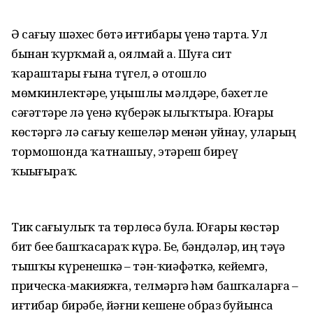
Ә сағыу шәхес бөтә иғтибарҙы үҙенә тарта. Ул
бынан ҡурҡмай ҙа, оялмай ҙа. Шуға сит
ҡараштарҙы ғына түгел, ә отошло
мөмкинлектәрҙе, уңышлы мәлдәрҙе, бәхетле
сәғәттәрҙе лә үҙенә күберәк ылыҡтыра. Юғары
көстәргә лә сағыу кешеләр менән уйнау, уларҙың
тормошонда ҡатнашыу, этәреш биреү
ҡыҙығыраҡ.
Тик сағыулыҡ та төрлөсә була. Юғары көстәр
бит беҙҙе башҡасараҡ күрә. Беҙ, бәндәләр, иң тәүҙә
тышҡы күренешкә – тән-ҡиәфәткә, кейемгә,
прическа-макияжға, телмәргә һәм башҡаларға –
иғтибар бирәбеҙ, йәғни кешене образ буйынса