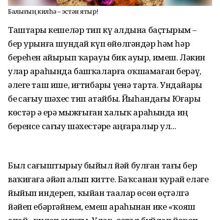
Балҡығың килһә – эстән яҡтыр!
Таштарҙы кешеләр тип күҙ алдына баҫтырҙым –
бер урынға шундай күп өйөлгәндәр һәм һәр
береһен айырып ҡарауы бик ауыр, имеш. Ләкин
улар араһында башҡаларға оҡшамаған берәү,
әлеге таш ише, иғтибарҙы үҙенә тарта. Ундайҙарҙы
беҙ сағыу шәхес тип атайбыҙ. Йыһандағы Юғары
көстәр ҙә ерҙә мыжғыған халыҡ араһында иң
беренсе сағыу шәхестәрҙе аңғаралыр ул...
Был сағыштырыу быйыл йәй булған тағы бер
ваҡиғаға әйҙәп алып китте. Баҡсанан ҡурай еләге
йыйып индереп, ҡыйҙан таҙалар өсөн өҫтәлгә
йәйеп ебәргәйнем, емеш араһынан ике «ҡояш