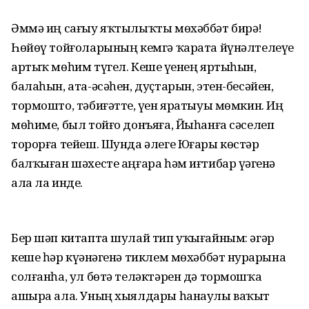
Әммә иң сағыу яҡтылыҡты мөхәббәт бирә!
Һөйөү тойғоларының кемгә ҡарата йүнәлтелеүе
артыҡ мөһим түгел. Кеше үҙенең яртыһын,
балаһын, ата-әсәһен, дуҫтарын, этен-бесәйен,
тормошто, тәбиғәтте, үҙен яратыуы мөмкин. Иң
мөһиме, был тойғо донъяға, Йыһанға сәселеп
торорға тейеш. Шунда әлеге Юғары көстәр
балҡыған шәхесте аңғара һәм иғтибар үҙәгенә
ала ла инде.
Бер шәп китапта шулай тип уҡығайным: әгәр
кеше һәр күҙәнәгенә тиклем мөхәббәт нурҙарына
солғанһа, ул бөтә теләктәрен дә тормошҡа
ашыра ала. Уның хыялдары һанаулы ваҡыт