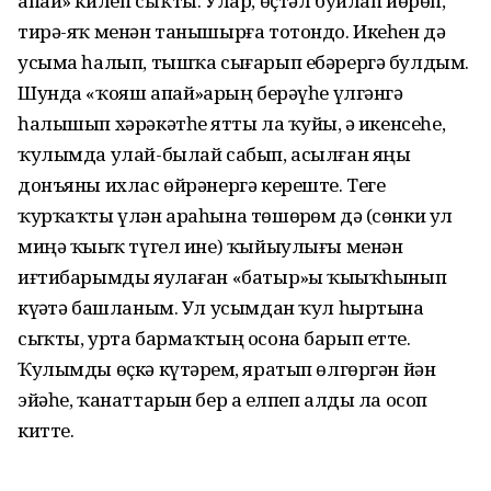
апай» килеп сыҡты. Улар, өҫтәл буйлап йөрөп,
тирә-яҡ менән танышырға тотондо. Икеһен дә
усыма һалып, тышҡа сығарып ебәрергә булдым.
Шунда «ҡояш апай»ҙарҙың берәүһе үлгәнгә
һалышып хәрәкәтһеҙ ятты ла ҡуйҙы, ә икенсеһе,
ҡулымда улай-былай сабып, асылған яңы
донъяны ихлас өйрәнергә кереште. Теге
ҡурҡаҡты үлән араһына төшөрҙөм дә (сөнки ул
миңә ҡыҙыҡ түгел ине) ҡыйыулығы менән
иғтибарымды яулаған «батыр»ҙы ҡыҙыҡһынып
күҙәтә башланым. Ул усымдан ҡул һыртына
сыҡты, урта бармаҡтың осона барып етте.
Ҡулымды өҫкә күтәрҙем, яратып өлгөргән йән
эйәһе, ҡанаттарын бер аҙ елпеп алды ла осоп
китте.