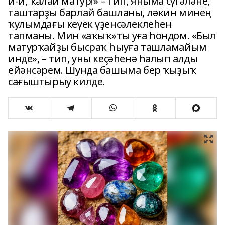
и-и, ҡалай матур!» – тип, яныма сүгәләне,
таштарҙы барлай башланы, ләкин минең
ҡулымдағы кеүек үҙенсәлеклеһен
тапманы. Мин «аҡыҡ»ты уға һондом. «Был
матурҡайҙы бысраҡ һыуға ташламайым
инде», – тип, уны кеҫәһенә һалып алды
ейәнсәрем. Шунда башыма бер ҡыҙыҡ
сағыштырыу килде.