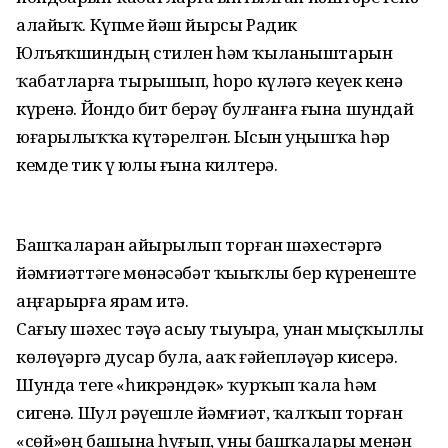
алайыҡ. Күпме йәш йырсы Радик
Юлъяҡшиндың стилен һәм ҡыланыштарын
ҡабатларға тырышып, һоро күләгә кеүек кенә
күренә. Йондоҙ бит берәү булғанға ғына шундай
юғарылыҡҡа күтәрелгән. Ысын уңышҡа һәр
кемде тик үҙ юлы ғына килтерә.
Башҡаларҙан айырылып торған шәхестәргә
йәмғиәттәге мөнәсәбәт ҡыҙыҡлы бер күренеште
аңғарырға ярҙам итә.
Сағыу шәхес тәүҙә асыу тыуҙыра, унан мыҫҡыллы
көлөүҙәргә дусар була, аҙаҡ ғәйепләүҙәр кисерә.
Шунда теге «һикрәндәк» ҡурҡып ҡала һәм
сигенә. Шул рәүешле йәмғиәт, ҡалҡып торған
«сөй»ҙөң башына һуғып, уны башҡалары менән