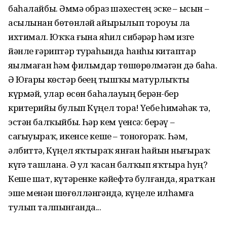
баһалайбыҙ. Әммә образ шәхестең эске – ысын –
асылынан бөтөнләй айырылып тороуы ла
ихтимал. Юҡҡа ғына яһил сибәрҙәр һәм изге
йәнле ғәриптәр тураһында һанһыҙ китаптар
яҙылмаған һәм фильмдар төшөрөлмәгән дә баһа.
Ә Юғары көстәр беҙҙең тышҡы матурлыҡты
күрмәй, улар өсөн баһалауҙың берҙән-бер
критерийы булып Күңел тора! Үҙебеҙ һиҙмәһәк тә,
эстән балҡыйбыҙ. Һәр кем үҙенсә: берәү –
сағыуыраҡ, икенсе кеше – тоноғораҡ. Һәм,
әлбиттә, Күңел яҡтыраҡ янған һайын нығыраҡ
күҙгә ташлана. Ә ул ҡасан балҡып яҡтыра һуң?
Кеше шат, күтәренке кәйефтә булғанда, яратҡан
эше менән шөғөлләнгәндә, күңеле илһамға
тулып талпынғанда...