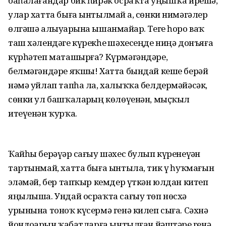
баһалағандар бик һирәк осраҡта уңышҡа ирешә,
улар хатта быға ынтылмай ҙа, сөнки нимәгәлер
өлгәшә алыуҙарына ышанмайҙар. Теге һоро ваҡ
таш хәлендәге күрекһеҙ шәхесеңде ниңә донъяға
күрһәтеп маташырға? Күрмәгәндәре,
белмәгәндәре яҡшы! Хатта бындай кеше берәй
нәмә уйлап тапһа ла, халыҡҡа белдермәйәсәк,
сөнки ул башҡаларҙың көлөүенән, мыҫҡыл
итеүенән ҡурҡа.
Ҡайһы берәүҙәр сағыу шәхес булып күренеүҙән
тартынмай, хатта быға ынтыла, тик үҙ һуҡмағын
эҙләмәй, бер тапҡыр кемдер үткән юлдан китеп
яңылыша. Ундай осраҡта сағыу төп нөсхә
урынына тоноҡ күсермә генә килеп сыға. Сәхнә
йондоҙҙарын ҡабатларға ынтылған йәштәрҙе генә