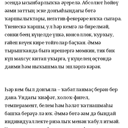
эсендә ысынбарлыҡҡа әүерелә. Абсолют һөйөү
әҙәми заттың эске донъяһындағы бөтә
ҡаршылыҡтарҙы, негатив фекерҙәрҙе юҡҡа сығара.
Үкенескә ҡаршы, ул һәр кемгә лә бирелмәй,
сөнки беҙҙең күңелде үпкә, көнсөллөк, ҡурҡыу,
ғәйеп кеүек кире тойғолар баҫҡан. Әммә
тырышҡанда быға ирешергә мөмкин, тик бик
күп махсус китап уҡырға, үҙ күңелең өҫтөндә
даими һәм ныҡышмалы эшләргә кәрәк.
Һәр кем был донъяла – ҡабатланмаҫ берҙән-бер
дана. Ундағы ҡиәфәт, холоҡ-фиғел,
темперамент, белем һәм һәләт ҡатнашмаһы
башҡа берәүҙә лә юҡ. Әммә бөтә әҙәм дә бындай
индивидуаллекте ризалыҡ менән ҡабул итмәй.