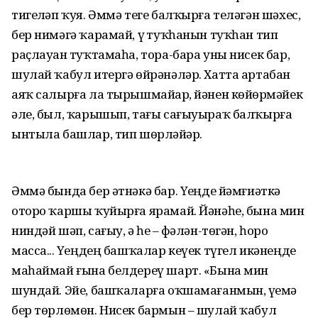
тигеҙләп ҡуя. Әммә теге балҡырға теләгән шәхес,
бер нимәгә ҡарамай, үҙ туҡһанын туҡһан тип
раҫлауҙан туҡтамаһа, тора-бара уны нисек бар,
шулай ҡабул итергә өйрәнәләр. Хатта артабан
аяҡ салырға ла тырышмайҙар, йәнен көйҙөрмәйек
әле, был, ҡарышып, тағы сағыуыраҡ балҡырға
ынтыла башлар, тип шөрләйҙәр.
Әммә бында бер әтнәкә бар. Үҙеңде йәмғиәткә
оторо ҡаршы ҡуйырға ярамай. Йәнәһе, бына мин
ниндәй шәп, сағыу, ә һеҙ – фәлән-төгән, һоро
масса... Үҙеңдең башҡалар кеүек түгел икәнеңде
маһаймай ғына белдереү шарт. «Бына мин
шундай. Эйе, башҡаларға оҡшамағанмын, үҙемә
бер төрлөмөн. Нисек бармын – шулай ҡабул