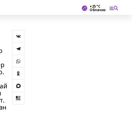
+25 °С
Облачно
р
ер
о.
лай
л
т.
ан