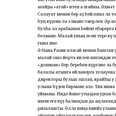
ағайҙы «атай» итеп алғайны. Әхмәт а
Салауат менән бер аҙ һөйләшә лә то
һуң күҙенә лә элмәне тиерлек. Әрлә
булһа ла арҡаһынан һөйөп ебәрергә 
белмәне. Малай уның өсөн те­ре күл
ғына ине.
Ә бына Разия өләсәй менән баштан
малай ошо йортҡа килеп ингәндән ге
«дошман» бер-береһен күргәне лә 
балалы ҡатынға өйләнергә теләүенә 
директоры булып эшләп, ярайһы уҡ 
улына һүҙен бирмәне әле. Тик нимә
ҡуйманы. Инде йәше утыҙҙан уҙған б
икенсегә күҙ һалмаҫын да аңлағанд
ризалашты. Әллә ниңә кинйә улының
эйәртеп ҡайтыуын ғәрлек, кәмһенеү