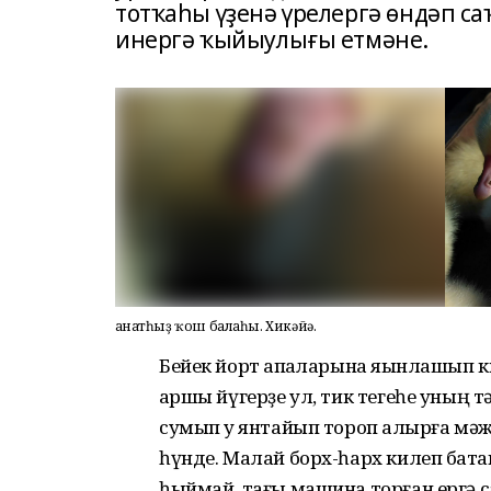
тотҡаһы үҙенә үрелергә өндәп са­
инергә ҡыйыулығы етмәне.
Ҡанатһыҙ ҡош балаһы. Хикәйә.
Бейек йорт ҡапҡаларына яҡынлашып 
ҡаршы йүгерҙе ул, тик тегеһе уның т
сумып уҡ янтайып тороп ҡалырға мәж
һүнде. Малай борх-һарх килеп батҡ
һыймай, тағы машина торған ергә са