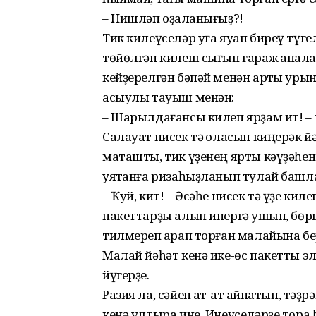
– Нишләп оҙаҡланығыҙ?!
Тик килеүселәр уға яуап биреү түге
төйөлгән килеш сығып гараж ҡапҡал
кейҙерелгән бәпәй менән артҡы уры
асыулы тауыш менән:
– Шарылдағансы килеп ярҙам ит! – т
Салауат нисек тә ҡоласын киңе­рәк 
маташты, тик үҙенең ярты кәүҙәһен
уятҡанға ризаһыҙланып тулай башла
– Ҡуй, кит! – Әсәһе нисек тә үҙе кил
пакеттарҙы алып инергә ҡушып, бөрш
тилмереп ҡарап торған малайына бе
Малай йәһәт кенә ике-өс пакетты э
йүгерҙе.
Разия ла, сәйен ҡат-ҡат ҡайна­тып, т
кенә ултыра ине. Инеүселәрҙе тора