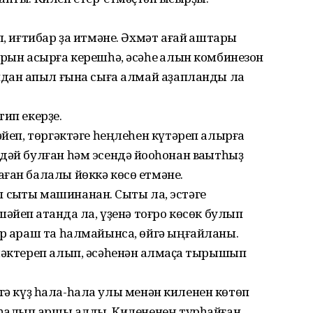
л, иғтибар ҙа итмәне. Әхмәт ағай ҡаштары
арын асырға керешһә, әсәһе ҡалын комбинезон
ндан ҡапыл ғына сыға алмай аҙапланды ла
ип екерҙе.
йәйеп, төргәктәге һеңлеһен күтәреп алырға
дәй булған һәм эсендә йоҡоһонан ваҡытһыҙ
ған балалы йөккә көсө етмәне.
еп сыҡты машинанан. Сыҡты ла, эстәге
әйеп ҡатҡанда ла, үҙенә тоғро көсөк булып
р ҡараш та һалмайынса, өйгә ыңғайланы.
ләктереп алып, әсәһенән ҡалмаҫҡа тырышып
әҙрәгә күҙ һала-һала улы менән киленен көтөп
 һалып ҡаршы алды. Килененең турһайған