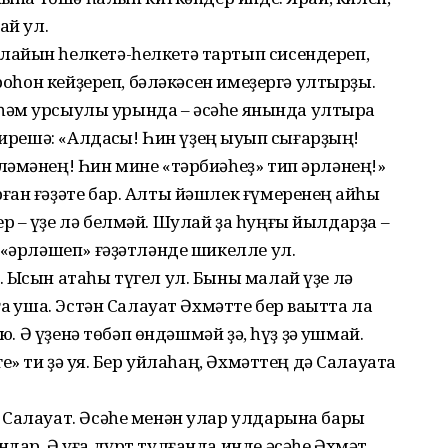
ай ул.
айын һелкетә-һелкетә тартып сисендереп,
роһон кейҙереп, бәләкә­сен имеҙергә ултырҙы.
ҙ һәм ҡурсыулы урында – әсәһе янында ултыра
 ирешә: «Алдаҡсы! Һин үҙең ҡыуып сығарҙың!
ә­мәнең! Һин мине «тәрбиәһеҙ» тип әрләнең!»
ан ғәҙәте бар. Алты йәшлек ғүмеренең ҡайһы
 – үҙе лә белмәй. Шулай ҙа һуңғы йылдарҙа –
 «әрләшеп» ғәҙәтләнде шикелле ул.
 Ысын атаһы түгел ул. Быны малай үҙе лә
 ҡуша. Эстән Салауат Әхмәтте бер ваҡытта ла
ҡ. Ә үҙенә төбәп өндәшмәй ҙә, һүҙ ҙә ҡушмай.
» ти ҙә ҡуя. Бер уйлаһаң, Әхмәттең дә Салауатҡа
 Салауат. Әсәһе менән улар улдарына бары
дар. Ә уға дүрт тулғанда инде әсәһе Әхмәт