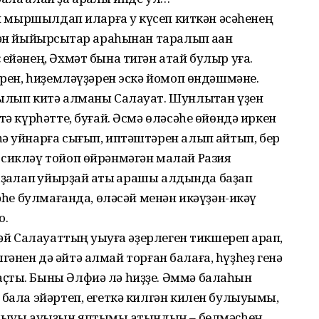
ҙан мыршылдап иларға уҡ күсеп киткән әсәһенең
ән йыйырсыҡтар араһынан таралып аҡҡан
ейәнең, Әхмәт бына тигән атай булыр уға.
әрен, һиҙемләүҙәрен эскә йомоп өндәшмәне.
сылып китә алманы Салауат. Шунлыҡтан үҙен
тә күрһәтте, буғай. Әсмә өләсәһе өйөндә иркен
ә уйнарға сығып, иптәштәрен алып ҡайтып, бер
 сикләү тойоп өйрәнмәгән малай Разия
ҙаҡлап ҡуйырҙай ҡаты ҡарашы алдында баҙап
сәһе булмағанда, өләсәй менән икәүҙән-икәү
о.
әй Салауаттың уҡыуға әҙерлеген тикшереп ҡарап,
белгәнен дә әйтә алмай торған балаға, һүҙһеҙ генә
ҫты. Быны Әлфиә лә һиҙҙе. Әммә балаһын
 бала эйәртеп, егеткә килгән килен булыуымы,
ышыуы ауыҙын яптымы ҡатындың – белмәҫһең.