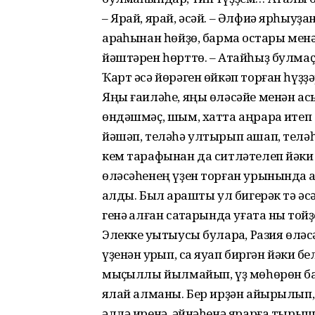
– Ярай, ярай, әсәй. – Әлфиә яр­һыу
арҡаһынан һөйҙө, бармаҡ остары мен
йәштәрен һөрттө. – Атайһыҙ булмаҫ 
Ҡарт әсә йөрәген өйкәп торған һүҙҙ
Яңы ғаиләһе, яңы өләсәйе менән а
өндәшмәҫ, шым, хатта аңрараҡ итеп 
йәшәп, теләһә ултырып ашап, теләһ
кем тарафынан да ситләтелеп йәки
өләсәһенең үҙен торған урынында ҡа
ҡалды. Был ҡарашты ул бигерәк тә ә
генә ҡалған саҡтарында уғата ныҡ тойҙ
Элекке уҡытыусы булараҡ, Разия өләс
үҙенән ҡурҡып, саҡ яуап биргән йәки 
мыҫҡыллы йылмайып, үҙ мөһөрөн ба
яҡлай алманы. Бер ирҙән айырылып,
әллә иренә, ҡәйнәһенә ярарға тыр