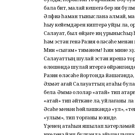
бала бит, малай кешегә бер ни булм
Әлфиә һаман тыныслана алмай, мал
һыу кейемдәрен киптерә ҡуйҙы ла, ҡо
Салауат, был өйҙәге иң ҡурҡы­нысһы
һәм эстән генә Разия өләсәһе менән
Мин «сығам» тимәнем! Һин мине эҙл
Салауаттың шулай эстән ирешә торғ
өлөшөндә шулай итергә өйрәнгәндер
Разия өләсәһе йортонда йәшәгәндә,
Әхмәт ағай Салауаттың атаһы була.
белә. Әммә ололар «атай» тип атарға
«атай» тип әйткәне лә, уйлағаны ла ю
Әсәһе менән һөйләшкәндә «ул», «теге
«улым», тип торғаны юҡ инде.
Үҙенең атаһын яҡшылап хәтерлә­мәй
ике генә йәш булғанда айырылышҡан