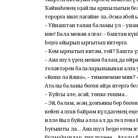
Ҡәйнәһенең оҙайлы ҡаршылығын бе
торорға ниәтләгәйне лә, Әсмә әбей ҡ
– Уйнаштан тапҡан баламы ул – унан
ине! Бала менән алғас – баштан кү
һеҙгә ҡайырып ырғытып китергә.
– Кем ырғытып китәм, тей? Башта үҙ
– Ана шул үҙең менән балаң да өйрә
теләктәрен балаларыныҡынан алға ҡу
«йәшә лә йәшә», – тимәнемме мин? «
Аталы баланы бөгөн ҡайҙа итергә б
– Ҡуйсы әле, әсәй, төпкә төшмә…
– Эй, балам, әсәң донъяны бер бөгөн
кейеп алған байрам күлдәгенең еңе м
илле йыл буйы әллә ал да гөл генә 
һуғышты ла… Ана шул һеҙҙе етем и
булмаһындар, тип түҙҙем… Аталы ба