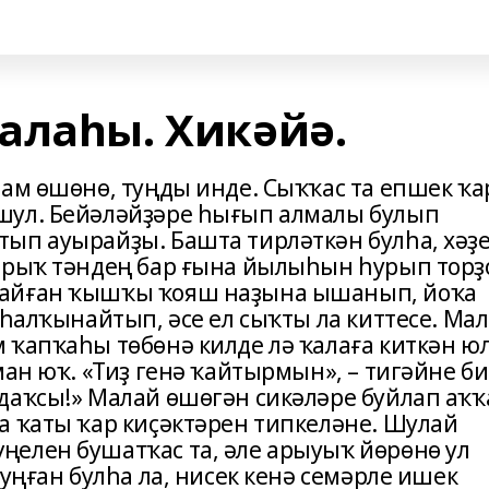
алаһы. Хикәйә.
мам өшөнө, туңды инде. Сыҡҡас та епшек ҡа
шул. Бейәләйҙәре һы­ғып алмалы булып
ып ауырайҙы. Башта тирләткән булһа, хәҙ
арыҡ тән­дең бар ғына йылыһын һурып торҙ
майған ҡышҡы ҡояш наҙына ышанып, йоҡа
 һалҡынайтып, әсе ел сыҡты ла киттесе. Ма
 ҡапҡаһы төбөнә килде лә ҡалаға киткән ю
ман юҡ. «Тиҙ генә ҡайтырмын», – тигәйне би
даҡсы!» Малай өшөгән сикәләре буйлап аҡҡ
а ҡаты ҡар киҫәктәрен типкеләне. Шулай
елен бушатҡас та, әле арыуыҡ йөрөнө ул
туңған булһа ла, нисек кенә семәрле ишек