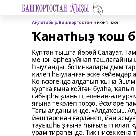
Аңлатабыҙ. Башҡортостан
1 ИЮНЯ , 12:09
Ҡанатһыҙ ҡош б
Күптән тышта йөрөй Салауат. Та
менән әрһеҙ уйнап ташлағайны 
һыуланды, ботинкалары дым тарт
килеп һыу­ланған эске кейемдәр 
Көнүҙәгендә алдатып ҡына йыл
куртка ғына кейгән булһа, ҡапыл
сабыр­һыҙланып, әленән-әле урам
яғына текәлеп торҙо. Әсәләре һа
Тағы алданы инде. «Алдаҡсы… Ал
йәштәренән ғәрләнеп, йән асыуғ
тауышһыҙ ғына һығылып илап күң
урам тирәһендә. Тик нисек кенә 