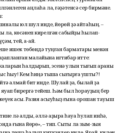
гәнлеген аңлаһа ла, ғәҙәтенсә сер бир­мәне.
:
ашиналы юл шул инде, йөрөй ҙә ҡайтаһың. –
ы ла, көсәнеп кирелгән сабыйҙы һылап-
ҫәм, тей, а-ай.
кеше ишек төбөндә туңған бармаҡтары менән
аҙапланған малайына иғтибар итте:
нкаларын һалдырып, эсенә ҡулын тығып ҡараны
ыс һыу! Кем һиңә тышҡа сығырға ҡушты?!
йтә алмай бит инде. Шулай ҙа, былай ҙа
яуап бирергә тейеш. Һәм был һорауҙың бер
 кеүек асыҡ. Разия асыуһыҙ ғына орошҡан тауыш
 тине лә ҡалды, әллә аҙыраҡ һауа һулап инһә,
нда ғына йөрө», – тип. Сыҡты ла зым-зыя
йына төшә һалып киткәндер инде. Ярай, килен,