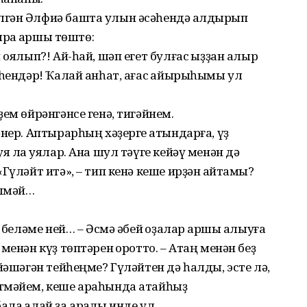
лгән Әлфиә башта улын әсәһендә ҡалдырып
ырҡа ҡаршы төштө:
 оялып?! Ай-һай, шәп егет булғас ҡыҙҙан алыр
нһендәр! Ҡалай анһат, ағас ҡайырыһымы ул
ем өйрәнгәнсе генә, тигәйнем.
нер. Аптырарһың хәҙерге ҡа­тындарға, үҙ
я ла ҡуялар. Ана шул тәүге кейәү менән дә
Гүләйт итә», – тип кенә кеше ирҙән ҡайтамы?
елмәй…
 беләме ней… – Әсмә әбей ҡо­ҙалар ҡаршы алыуға
енән күҙ төптә­рен ҡоротто. – Атаң менән беҙ
йәшәгән тейһеңме? Гүләйтен дә һалды, эсте лә,
тмәйем, кеше араһында атайһыҙ
ла ҡалай ҙа арҡалы инде ул…