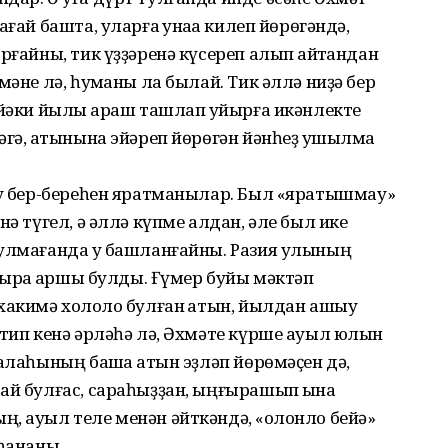
ғай башта, уларға ҡунаҡҡа килеп йөрөгәндә,
рғайны, тик үҙҙәренә күсереп алып ҡайтҡандан
мәне лә, һуҡманы ла былай. Тик әллә ниҙә бер
йәки йылы ҡараш ташлап ҡуйырға икән­лекте
әгә, ҡатынына эйәреп йөрөгән йәнһеҙ ҡушылма
 уҡ бер-береһен яратманылар. Был «яратышмау»
нә түгел, ә әллә күпме алдан, әле был ике
булмағанда уҡ башланғайны. Разия улының
ҡырҡа ҡаршы булды. Ғүмер буйы мәктәп
хакимә холоҡло булған ҡатын, йылдан ашыу
 тип кенә әрләһә лә, Әхмәте күрше ауыл юлын
алаһының башҡа ҡатын эҙләп йөрө­мәҫен дә,
ай булғас, сараһыҙҙан, ыңғы­рашып ҡына
, ауыл теле менән әйт­кәндә, «ҡолонло бейә»
 һананы.