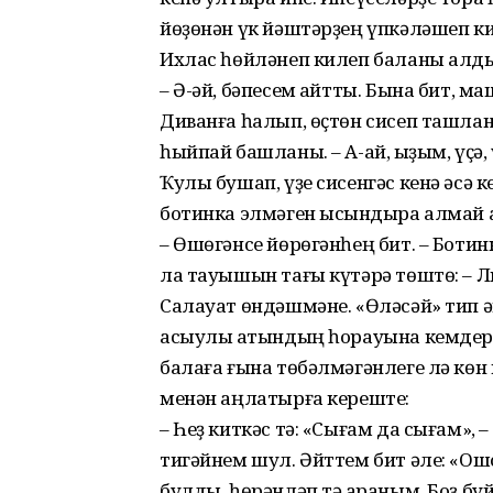
йөҙөнән үк йәштәрҙең үпкәләшеп кил
Ихлас һөйләнеп килеп баланы алды
– Ә-әй, бәпесем ҡайтты. Бына бит, м
Диванға һалып, өҫтөн сисеп ташлан
һыйпай башланы. – А-ай, ҡыҙым, үҫә, ү
Ҡулы бушап, үҙе сисенгәс кенә әсә 
ботинка элмәген ысҡындыра алмай 
– Өшөгәнсе йөрөгәнһең бит. – Боти
ла тауышын тағы күтәрә төштө: – Л
Салауат өндәшмәне. «Өләсәй» тип ә
асыулы ҡатындың һорауына кемдер 
балаға ғына төбәлмә­гәнлеге лә көн
менән аңлатырға кереште:
– Һеҙ киткәс тә: «Сығам да сығам», –
тигәйнем шул. Әйттем бит әле: «Ошо
булды, һөрәнләп тә ҡараным. Боҙ бу