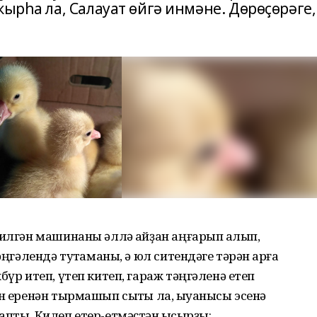
ҡырһа ла, Салауат өйгә инмәне. Дөрөҫөрәге,
килгән машинаны әллә ҡайҙан аңғарып ҡалып,
әңгәлендә туҡтаманы, ә юл ситендәге тәрән ҡарға
бүр итеп, үтеп китеп, гараж тәңгәленә етеп
ан еренән тырмашып сыҡты ла, ҡыуанысы эсенә
пты. Килеп етер-етмәҫтән ҡысҡырҙы: