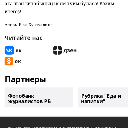
аталған китабының исем туйы буласаҡ! Рәхим
итегеҙ!
Автор:
Роза Хуснуллина
Читайте нас
Партнеры
Фотобанк
Рубрика "Еда и
журналистов РБ
напитки"