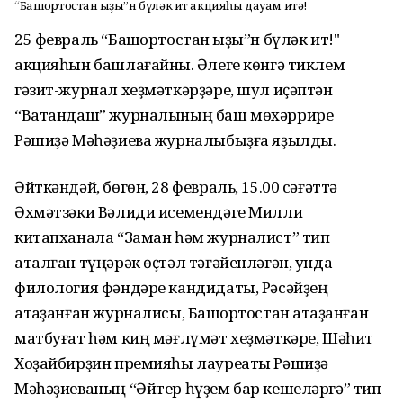
“Башҡортостан ҡыҙы”н бүләк ит акцияһы дауам итә!
25 февраль “Башҡортостан ҡыҙы”н бүләк ит!"
акцияһын башлағайныҡ. Әлеге көнгә тиклем
гәзит-журнал хеҙмәткәрҙәре, шул иҫәптән
“Ватандаш” журналының баш мөхәррире
Рәшиҙә Мәһәҙиева журналыбыҙға яҙылды.
Әйткәндәй, бөгөн, 28 февраль, 15.00 сәғәттә
Әхмәтзәки Вәлиди исемендәге Милли
китапханала “Заман һәм журналист” тип
аталған түңәрәк өҫтәл тәғәйенләгән, унда
филология фәндәре кандидаты, Рәсәйҙең
атҡаҙанған журналисы, Башҡортостан атҡаҙанған
матбуғат һәм киң мәғлүмәт хеҙмәткәре, Шәһит
Хоҙайбирҙин премияһы лауреаты Рәшиҙә
Мәһәҙиеваның “Әйтер һүҙем бар кешеләргә” тип