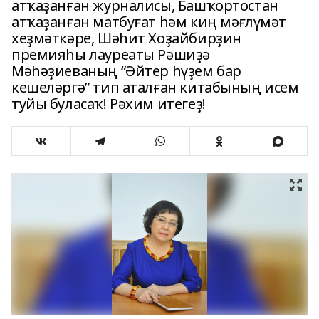
атҡаҙанған журналисы, Башҡортостан
атҡаҙанған матбуғат һәм киң мәғлүмәт
хеҙмәткәре, Шәһит Хоҙайбирҙин
премияһы лауреаты Рәшиҙә
Мәһәҙиеваның “Әйтер һүҙем бар
кешеләргә” тип аталған китабының исем
туйы буласаҡ! Рәхим итегеҙ!