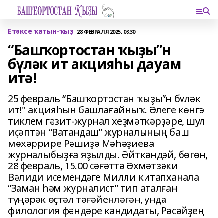
Етәксе ҡатын-ҡыҙ
28 ФЕВРАЛЯ 2025, 08:30
“Башҡортостан ҡыҙы”н
бүләк ит акцияһы дауам
итә!
25 февраль “Башҡортостан ҡыҙы”н бүләк
ит!" акцияһын башлағайныҡ. Әлеге көнгә
тиклем гәзит-журнал хеҙмәткәрҙәре, шул
иҫәптән “Ватандаш” журналының баш
мөхәррире Рәшиҙә Мәһәҙиева
журналыбыҙға яҙылды. Әйткәндәй, бөгөн,
28 февраль, 15.00 сәғәттә Әхмәтзәки
Вәлиди исемендәге Милли китапханала
“Заман һәм журналист” тип аталған
түңәрәк өҫтәл тәғәйенләгән, унда
филология фәндәре кандидаты, Рәсәйҙең