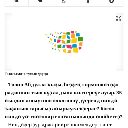
Тылсымлы тулҡындарҙа
– Тәнзилә Абдулла ҡыҙы, һеҙҙең тормошоғоҙҙо
радионан тыш күҙ алдына килтереүе ауыр. 35
йылдан ашыу ошо өлкәлә эшләү дәүерендә ниндәй
ҡаҙаныштарығыҙ айырыуса ҡәҙерле? Бөгөн
ниндәй уй-тойғолар солғанышында йәшәйһегеҙ?
– Ниндәйҙер ҙур дәрәжәләргә ирешкәнмендер, тип тә