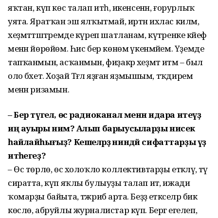
яҡтан, күп көс талап итһә, икенсенән, ғорурлыҡ
уята. Яратҡан эш ялҡытмай, иртән ихлас киләм,
хеҙмәттәштәремде күреп шатланам, күтәренке кәйеф
менән йөрөйөм. Һис бер көнөмә үкенмәйем. Үҙемде
тапҡанмын, асҡанмын, фиҙакәр хеҙмәт итәм – был
оло бәхет. Хоҙай Тәғәлә яҙған яҙмышым, тәҡдирем
менән ризамын.
– Бер түгел, өс радиоканал менән идара итеүҙә
иң ауыры нимә? Алып барыусыларҙы нисек
һайлайһығыҙ? Кешеләрҙә ниндәй сифаттарҙы үҙ
итәһегеҙ?
– Өс төрлө, өс холоҡло коллективтарҙы етәкләү, тәү
сиратта, күп яҡлы булыуҙы талап итә, ижади
ҡомарҙы байыта, тәжрибә арта. Беҙҙә етәкселәр бик
көслө, абруйлы журна­листар күп. Бергә егелеп,