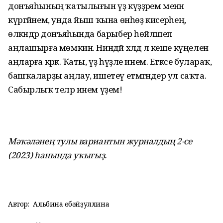
донъяһының ҡатылығын үҙ күҙҙәрем менән
күргәйнем, унда йыш ҡына өнһөҙ кисерәһең,
өлкәндәр донъяһында барыбер һөйләшеп
аңлашырға мөмкин. Ниндәй хәлдә лә кеше күңелен
аңларға кәрәк. Ҡаты, үҙ һүҙле инем. Етәксе булараҡ,
башҡаларҙы аңлау, ишетеү етмәгәндер ул саҡта.
Сабырлыҡ теләр инем үҙемә!
Мәҡәләнең тулы вариантын журналдың 2-се
(2023) һанында уҡығыҙ.
Автор:
Альбина Ғөбәйҙуллина