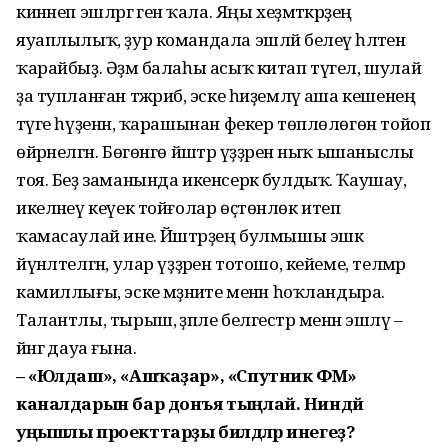
кинәнеп эшләргә генә ҡала. Яңы хеҙмәткәрҙең
яуаплылыҡ, ҙур командала эшләй белеү һәләтенә
ҡарайбыҙ. Әҙәм балаһы асыҡ китап түгел, шулай
ҙа тупланған тәжрибә, эске һиҙемләү аша кешенең
тәүге һүҙенән, ҡарашынан фекер төплөлөгөн тойоп
өйрәнелгән. Бөгөнгө йәштәр үҙҙәрен ныҡ ышаныслы
тоя. Беҙ заманында икенсерәк булдыҡ. Ҡаушау,
икеләнеү кеүек тойғолар өҫтөнлөк итеп
ҡамасаулай ине. Йәштәрҙең булмышы эшкә
йүнәлтелгән, улар үҙҙәрен тотошо, кейеме, телмәр
камиллығы, эске мәҙәниәте менән һоҡландыра.
Талантлы, тырыш, әҙәпле белгестәр менән эшләү –
йәнгә дауа ғына.
– «Юлдаш», «Ашҡаҙар», «Спутник ФM»
каналдарын бар донъя тыңлай. Ниндәй
уңышлы проекттарҙы билдәләр инегеҙ?