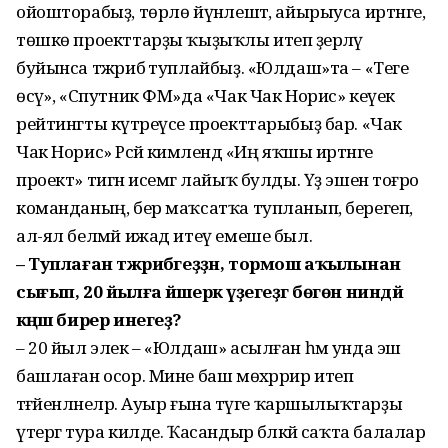
ойошторабыҙ, төрлө йүнәлештә, айырыуса иртәнге,
төшкө проекттарҙы ҡыҙыҡлы итеп әҙерләү
буйынса тәжрибә туплайбыҙ. «Юлдаш»та – «Теге
өсәү», «Спутник ФМ»да «Чак Чак Норис» кеүек
рейтингты күтәреүсе проекттарыбыҙ бар. «Чак
Чак Норис» Рәсәй кимәлендә «Иң яҡшы иртәнге
проект» тигән исемгә лайыҡ булды. Үҙ эшенә тоғро
команданың, бер маҡсатҡа тупланып, берегеп,
ал-ял белмәй ижад итеү емеше был.
– Туплаған тәжрибәгеҙҙән, тормош аҡылынан
сығып, 20 йылға йәшерәк үҙегеҙгә бөгөн ниндәй
кәңәш бирер инегеҙ?
– 20 йыл элек – «Юлдаш» асылған һәм унда эш
башлаған осор. Мине баш мөхәррир итеп
тәғәйенләнеләр. Ауыр ғына тәүге ҡаршылыҡтарҙы
үтергә тура килде. Ҡасандыр бәләкәй саҡта балалар