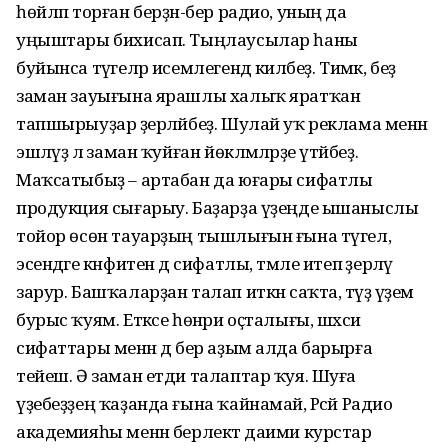
һөйләп торған берҙән-бер радио, уның да
уңыштары бихисап. Тыңлаусылар һаны
буйынса тәүгеләр исемлегендә киләбеҙ. Тимәк, беҙ
заман зауығына ярашлы халыҡ яратҡан
тапшырыуҙар әҙерләйбеҙ. Шулай уҡ реклама менән
эшләүҙә лә заман ҡуйған йөкләмәләрҙе үтәйбеҙ.
Маҡсатыбыҙ – артабан да юғары сифатлы
продукция сығарыу. Баҙарҙа үҙеңде ышаныслы
тойор өсөн тауарҙың тышлығын ғына түгел,
эсендәге кәнфитен дә сифатлы, тәмле итеп әҙерләү
зарур. Башҡаларҙан талап иткән саҡта, тәүҙә үҙемә
бурыс ҡуям. Етәксе һөнәри оҫталығы, шәхси
сифаттары менән дә бер аҙым алда барырға
тейеш. Ә заман етди талаптар ҡуя. Шуға
үҙебеҙҙең ҡаҙанда ғына ҡайнамай, Рәсәй Радио
академияһы менән берлектә даими курстар