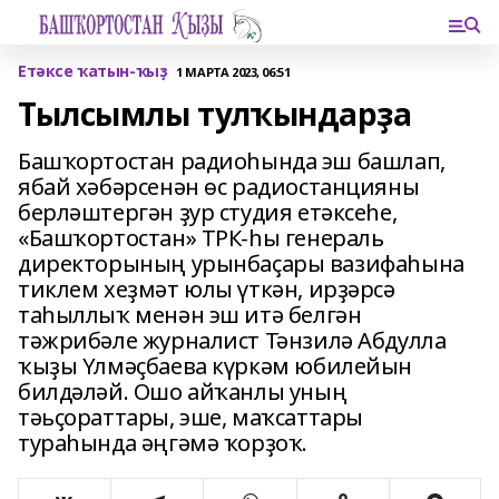
Етәксе ҡатын-ҡыҙ
1 МАРТА 2023, 06:51
Тылсымлы тулҡындарҙа
Башҡортостан радиоһында эш башлап,
ябай хәбәрсенән өс радиостанцияны
берләштергән ҙур студия етәксеһе,
«Башҡортостан» ТРК-һы генераль
директорының урынбаҫары вазифаһына
тиклем хеҙмәт юлы үткән, ирҙәрсә
таһыллыҡ менән эш итә белгән
тәжрибәле журналист Тәнзилә Абдулла
ҡыҙы Үлмәҫбаева күркәм юбилейын
билдәләй. Ошо айҡанлы уның
тәьҫораттары, эше, маҡсаттары
тураһында әңгәмә ҡорҙоҡ.