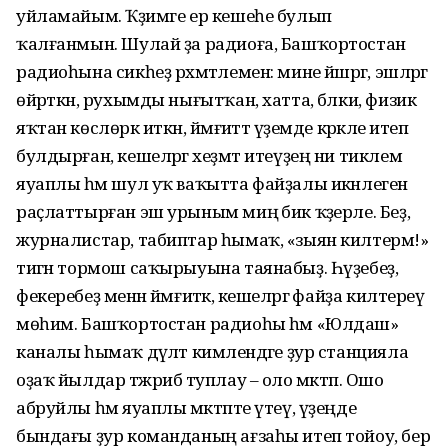
уйламайым. Ҡәҙимге ер кешеһе булып
ҡалғанмын. Шулай ҙа радиоға, Башҡортостан
радиоһына сикһеҙ рәхмәтлемен: мине йәшәргә, эшләргә
өйрәткән, рухымды нығытҡан, хатта, бәлки, физик
яҡтан көслөрәк иткән, йәмғиәттә үҙемде кәрәкле итеп
булдырған, кешеләргә хеҙмәт итеүҙең ни тиклем
яуаплы һәм шул уҡ ваҡытта файҙалы икәнлеген
раҫлаттырған эш урыным миңә бик ҡәҙерле. Беҙ,
журналистар, табиптар һымаҡ, «зыян килтермә!»
тигән тормош саҡырыуына таянабыҙ. Һүҙебеҙ,
фекеребеҙ менән йәмғиәткә, кешеләргә файҙа килтереү
мөһим. Башҡортостан радиоһы һәм «Юлдаш»
каналы һымаҡ дәүләт кимәлендәге ҙур станцияла
оҙаҡ йылдар тәжрибә туплау – оло мәктәп. Ошо
абруйлы һәм яуаплы мәктәпте үтеү, үҙеңде
бындағы ҙур команданың ағзаһы итеп тойоу, бер