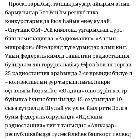
– Проекттарыбыҙ, тапшырыуҙар, айырым алып
барыусылар Бөтә Рәсәй һәм республика
конкурстарында йыл һайын еңеү яулай.
«Спутник ФМ» Рәсәй кимәлендә уҙғарылған дүрт-
биш номинацияла, «Радиомания», «Алтын
микрофон» бәйгеләрендә тәүге урындар алып килә.
Уның федераль кимәлдә танылған радиостанция
булыуы менән ғорурланабыҙ. Өфөлә һөйләп торған
25 радиостанция араһында 2-се урынды биләүе лә
– коллективтың ҙур тырышлығы, һөнәри
оҫталығы һөҙөмтәһе. «Юлдаш» ошо күрһәткестәр
буйынса һуңғы биш йылда 15-се урындан 10-
сыға күтәрелде. Шулай уҡ ул өс йыл рәттән Волга
буйы федераль округында «Иң яҡшы
радиостанция» тип тә танылды. «Ашҡаҙар» –
республикабыҙҙа тәүлек әйләнәһенә башҡорт телендә